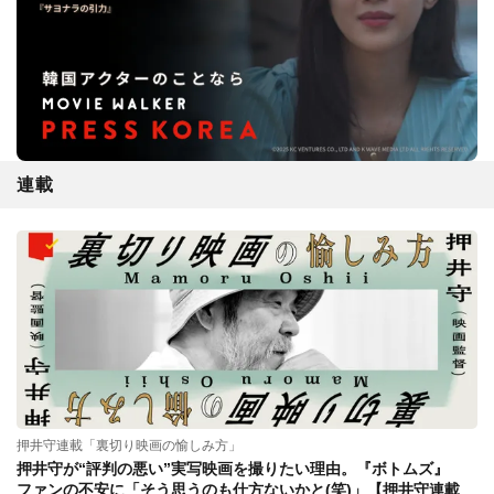
連載
押井守連載「裏切り映画の愉しみ方」
押井守が“評判の悪い”実写映画を撮りたい理由。『ボトムズ』
ファンの不安に「そう思うのも仕方ないかと(笑)」【押井守連載