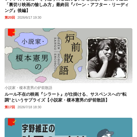
「裏切り映画の愉しみ方」最終回『バーン・アフター・リーディ
ング』後編】
第20回
2026/6/17 19:30
小説家・榎本憲男の炉前散語
ルール不在の映画『シラート』が仕掛ける、サスペンスへの“転
調”というサプライズ【小説家・榎本憲男の炉前散語】
第17回
2026/7/18 18:30