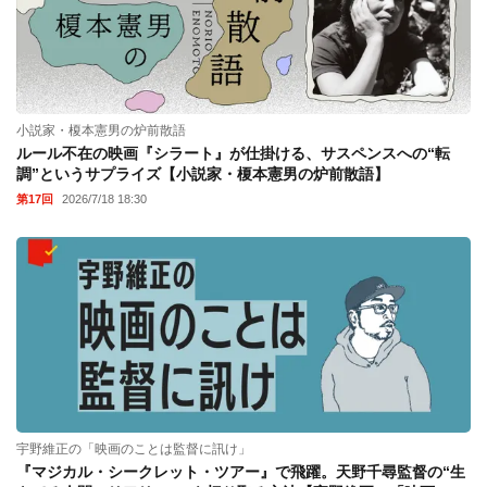
小説家・榎本憲男の炉前散語
ルール不在の映画『シラート』が仕掛ける、サスペンスへの“転
調”というサプライズ【小説家・榎本憲男の炉前散語】
第17回
2026/7/18 18:30
宇野維正の「映画のことは監督に訊け」
『マジカル・シークレット・ツアー』で飛躍。天野千尋監督の“生