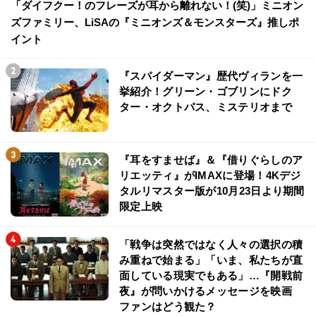
「ダイフクー！のフレーズが耳から離れない！(笑)」ミニオン
ズファミリー、LiSAの『ミニオンズ＆モンスターズ』推しポ
イント
『スパイダーマン』歴代ヴィランを一
挙紹介！グリーン・ゴブリンにドク
ター・オクトパス、ミステリオまで
『耳をすませば』＆『借りぐらしのア
リエッティ』がIMAXに登場！4Kデジ
タルリマスター版が10月23日より期間
限定上映
「戦争は突然ではなく人々の選択の積
み重ねで始まる」「いま、私たちが直
面している現実でもある」…『開戦前
夜』が問いかけるメッセージを映画
ファンはどう観た？