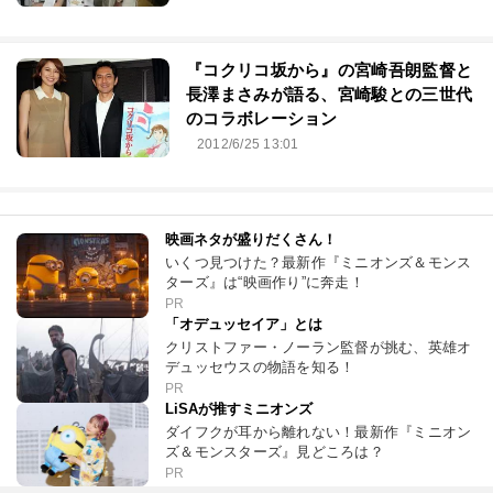
『コクリコ坂から』の宮崎吾朗監督と
長澤まさみが語る、宮崎駿との三世代
のコラボレーション
2012/6/25 13:01
映画ネタが盛りだくさん！
いくつ見つけた？最新作『ミニオンズ＆モンス
ターズ』は“映画作り”に奔走！
PR
「オデュッセイア」とは
クリストファー・ノーラン監督が挑む、英雄オ
デュッセウスの物語を知る！
PR
LiSAが推すミニオンズ
ダイフクが耳から離れない！最新作『ミニオン
ズ＆モンスターズ』見どころは？
PR