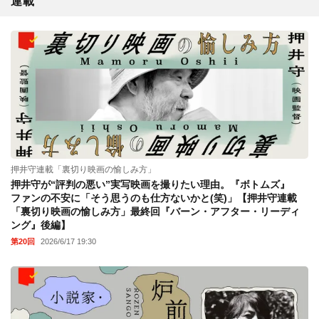
連載
押井守連載「裏切り映画の愉しみ方」
押井守が“評判の悪い”実写映画を撮りたい理由。『ボトムズ』
ファンの不安に「そう思うのも仕方ないかと(笑)」【押井守連載
「裏切り映画の愉しみ方」最終回『バーン・アフター・リーディ
ング』後編】
第20回
2026/6/17 19:30