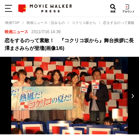
検索
アカウント
映画TOP
映画ニュース・読みもの
コクリコ坂から
恋をするのって素敵！
映画ニュース
2011/7/16 14:39
恋をするのって素敵！ 『コクリコ坂から』舞台挨拶に長
澤まさみらが登壇(画像1/6)