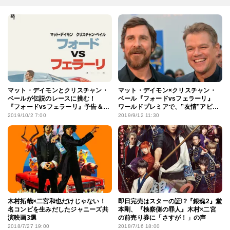
マット・デイモンとクリスチャン・
マット・デイモン×クリスチャン・
ベールが伝説のレースに挑む！
ベール『フォードvsフェラーリ』
『フォードvsフェラーリ』予告＆ポ
ワールドプレミアで、”友情”アピー
スター
ル
2019/10/2 7:00
2019/9/12 11:30
木村拓哉×二宮和也だけじゃない！
即日完売はスターの証!?『銀魂2』堂
名コンビを生みだしたジャニーズ共
本剛、『検察側の罪人』木村×二宮
演映画3選
の前売り券に「さすが！」の声
2018/7/27 19:00
2018/7/16 18:00