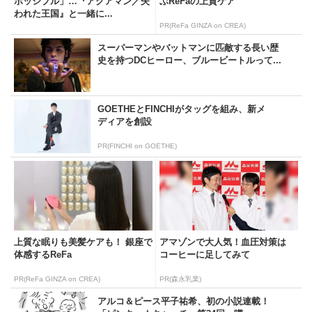
ポッシブル」…『アクアマン／失
ぶReFaの上質ケア
われた王国』と一緒に...
PR(ReFa GINZA on CREA)
スーパーマンやバットマンに匹敵する長い歴
史を持つDCヒーロー、ブルービートルって...
GOETHEとFINCHIがタッグを組み、新メ
ディアを創設
PR(FINCHI on GOETHE)
上質な眠りも美髪ケアも！ 銀座で
アマゾンで大人気！血圧対策は
体感するReFa
コーヒーに足してみて
PR(ReFa GINZA on CREA)
PR(森永乳業)
アルコ＆ピース平子祐希、初の小説連載！