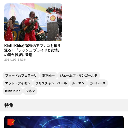
KinKi Kidsが緊張のアフレコを振り
返る！『ラッシュ プライドと友情』
の舞台挨拶に登場
2014/2/7 14:36
フォードvsフェラーリ
堂本光一
ジェームズ・マンゴールド
マット・デイモン
クリスチャン・ベール
ル・マン
カーレース
KinKiKids
シネマ
特集