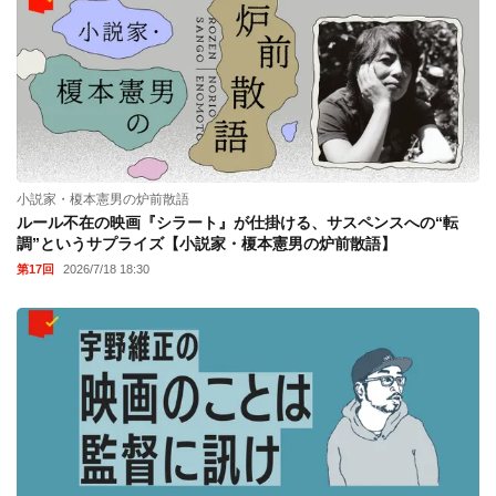
小説家・榎本憲男の炉前散語
ルール不在の映画『シラート』が仕掛ける、サスペンスへの“転
調”というサプライズ【小説家・榎本憲男の炉前散語】
第17回
2026/7/18 18:30