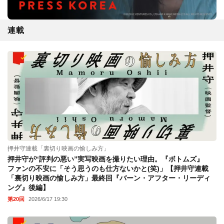
連載
押井守連載「裏切り映画の愉しみ方」
押井守が“評判の悪い”実写映画を撮りたい理由。『ボトムズ』
ファンの不安に「そう思うのも仕方ないかと(笑)」【押井守連載
「裏切り映画の愉しみ方」最終回『バーン・アフター・リーディ
ング』後編】
第20回
2026/6/17 19:30