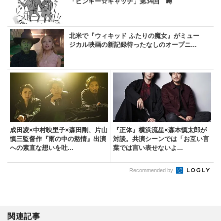
「ピンキー☆キャッチ」第34回 噂
北米で『ウィキッド ふたりの魔女』がミュー
ジカル映画の新記録待ったなしのオープニ...
成田凌×中村映里子×森田剛、片山
『正体』横浜流星×森本慎太郎が
慎三監督作『雨の中の慾情』出演
対談。共演シーンでは「お互い言
への素直な想いを吐...
葉では言い表せないよ...
Recommended by
関連記事