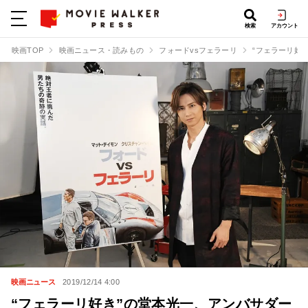
検索
アカウント
映画TOP
映画ニュース・読みもの
フォードvsフェラーリ
“フェラーリ好
映画ニュース
2019/12/14 4:00
“フェラーリ好き”の堂本光一、アンバサダー