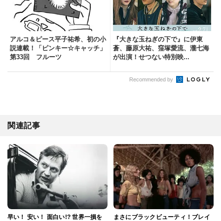
アルコ＆ピース平子祐希、初の小
『大きな玉ねぎの下で』に伊東
説連載！「ピンキー☆キャッチ」
蒼、藤原大祐、窪塚愛流、瀧七海
第33回 フルーツ
が出演！せつない特別映...
Recommended by
関連記事
早い！ 安い！ 面白い!? 世界一損を
まさにブラックビューティ！ブレイ