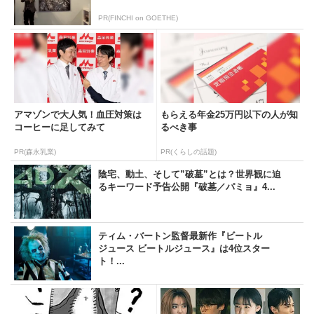
PR(FINCHI on GOETHE)
アマゾンで大人気！血圧対策は
もらえる年金25万円以下の人が知
コーヒーに足してみて
るべき事
PR(森永乳業)
PR(くらしの話題)
陰宅、動土、そして”破墓”とは？世界観に迫
るキーワード予告公開『破墓／パミョ』4...
ティム・バートン監督最新作『ビートル
ジュース ビートルジュース』は4位スター
ト！...