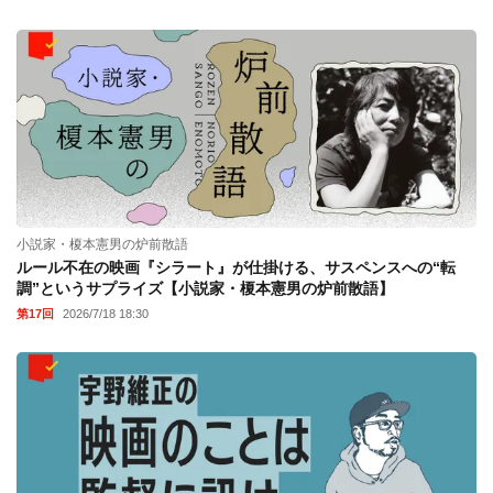
小説家・榎本憲男の炉前散語
ルール不在の映画『シラート』が仕掛ける、サスペンスへの“転
調”というサプライズ【小説家・榎本憲男の炉前散語】
第17回
2026/7/18 18:30