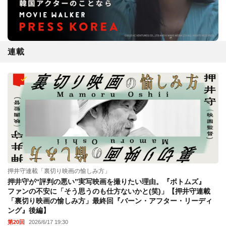
連載
押井守連載「裏切り映画の愉しみ方」
押井守が“評判の悪い”実写映画を撮りたい理由。『ボトムズ』
ファンの不安に「そう思うのも仕方ないかと(笑)」【押井守連載
「裏切り映画の愉しみ方」最終回『バーン・アフター・リーディ
ング』後編】
第20回
2026/6/17 19:30