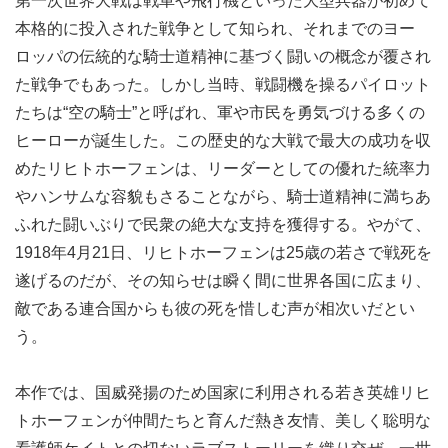
第一次世界大戦は戦車や飛行機といった大型兵器が初めて
本格的に投入された戦争として知られ、それまでのヨー
ロッパの伝統的な騎士道精神に基づく闘いの概念が覆され
た戦争でもあった。しかし当時、戦闘機を操るパイロット
たちは“空の騎士”と呼ばれ、軍や市民を勇気づける多くの
ヒーローが誕生した。この歴史的な大戦で最大の成功を収
めたリヒトホーフェンは、リーダーとしての優れた統率力
やハンサムな容貌もさることながら、騎士道精神に満ちあ
ふれた闘いぶりで民衆の絶大な支持を獲得する。やがて、
1918年4月21日、リヒトホーフェンは25歳の若さで戦死を
遂げるのだが、その知らせは瞬く間に世界各国に広まり、
敵である連合国からも彼の死を惜しむ声が相次いだとい
う。
本作では、国威発揚のため国家に利用される若き英雄リヒ
トホーフェンが仲間たちと育んだ熱き友情、美しく聡明な