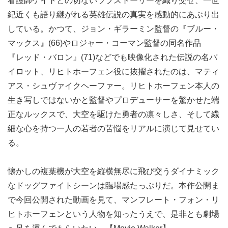
看護師ケイトとの切ないラブストーリーを織り交ぜ、一世
紀近くも語り継がれる英雄伝説の真実を感動的にあぶり出
している。かつて、ジョン・ギラーミン監督の『ブルー・
マックス』(66)やロジャー・コーマン監督の同名作品
『レッド・バロン』(71)などでも映像化された伝説の名パ
イロット、リヒトホーフェン役に抜擢されたのは、マティ
アス・シュヴァイクヘーファー。リヒトホーフェン本人の
生き写しではないかと監督やプロデューサーを驚かせた端
正なルックスで、大空を駆けた勇者の凛々しさ、そして繊
細な心を持つ一人の若者の苦悩をリアルに演じて見せてい
る。
懐かしの複葉機が大空を縦横無尽に飛び交うダイナミック
なドッグファイトシーンは臨場感たっぷりだ。本作公開ま
で今回公開された動画を見て、マンフレート・フォン・リ
ヒトホーフェンという人物を知ったうえで、是非とも劇場