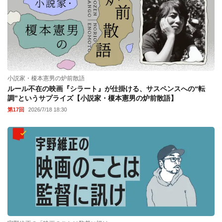
小説家・榎本憲男の炉前散語
ルール不在の映画『シラート』が仕掛ける、サスペンスへの“転
調”というサプライズ【小説家・榎本憲男の炉前散語】
第17回
2026/7/18 18:30