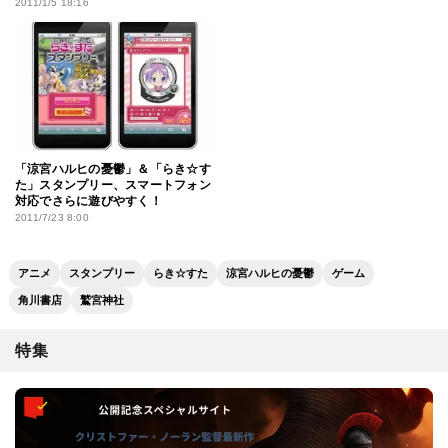
2011/1/5 18:16
「涼宮ハルヒの憂鬱」＆「らき☆す
た」スタンプリー、スマートフォン
対応でさらに遊びやすく！
2011/7/23 8:00
アニメ
スタンプリー
らき☆すた
涼宮ハルヒの憂鬱
ゲーム
角川書店
鷲宮神社
特集