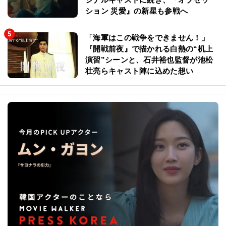
ション 災愛』の新星も参戦へ
「海軍はこの戦争をできません！」
『開戦前夜』で描かれる白熱の“机上
演習”シーンと、石井裕也監督が池松
壮亮らキャスト陣に込めた想い