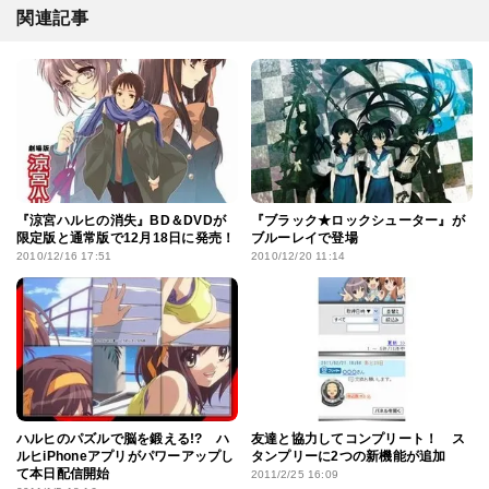
関連記事
『涼宮ハルヒの消失』BD＆DVDが
『ブラック★ロックシューター』が
限定版と通常版で12月18日に発売！
ブルーレイで登場
2010/12/16 17:51
2010/12/20 11:14
ハルヒのパズルで脳を鍛える!? ハ
友達と協力してコンプリート！ ス
ルヒiPhoneアプリがパワーアップし
タンプリーに2つの新機能が追加
て本日配信開始
2011/2/25 16:09