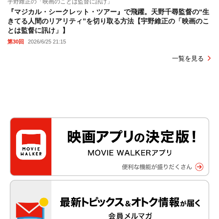
宇野維正の「映画のことは監督に訊け」
『マジカル・シークレット・ツアー』で飛躍。天野千尋監督の“生
きてる人間のリアリティ”を切り取る方法【宇野維正の「映画のこ
とは監督に訊け」】
第30回
2026/6/25 21:15
一覧を見る