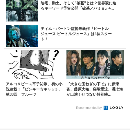
陰宅、動土、そして”破墓”とは？世界観に迫
るキーワード予告公開『破墓／パミョ』4...
ティム・バートン監督最新作『ビートル
ジュース ビートルジュース』は4位スター
ト！...
アルコ＆ピース平子祐希、初の小
『大きな玉ねぎの下で』に伊東
説連載！「ピンキー☆キャッチ」
蒼、藤原大祐、窪塚愛流、瀧七海
第33回 フルーツ
が出演！せつない特別映...
Recommended by