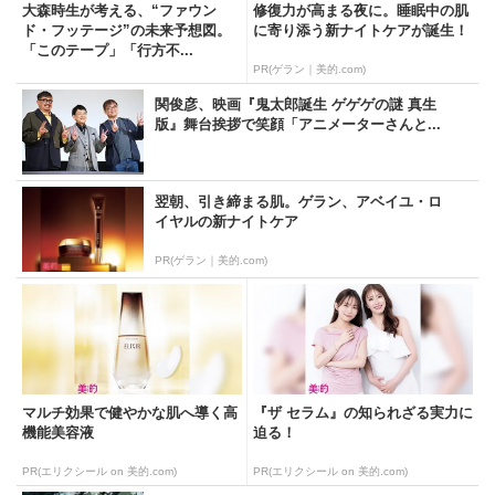
大森時生が考える、“ファウン
修復力が高まる夜に。睡眠中の肌
ド・フッテージ”の未来予想図。
に寄り添う新ナイトケアが誕生！
「このテープ」「行方不...
PR(ゲラン｜美的.com)
関俊彦、映画『鬼太郎誕生 ゲゲゲの謎 真生
版』舞台挨拶で笑顔「アニメーターさんと...
翌朝、引き締まる肌。ゲラン、アベイユ・ロ
イヤルの新ナイトケア
PR(ゲラン｜美的.com)
マルチ効果で健やかな肌へ導く高
『ザ セラム』の知られざる実力に
機能美容液
迫る！
PR(エリクシール on 美的.com)
PR(エリクシール on 美的.com)