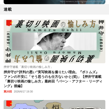
連載
押井守連載「裏切り映画の愉しみ方」
押井守が“評判の悪い”実写映画を撮りたい理由。『ボトムズ』
ファンの不安に「そう思うのも仕方ないかと(笑)」【押井守連載
「裏切り映画の愉しみ方」最終回『バーン・アフター・リーディ
ング』後編】
第20回
2026/6/17 19:30