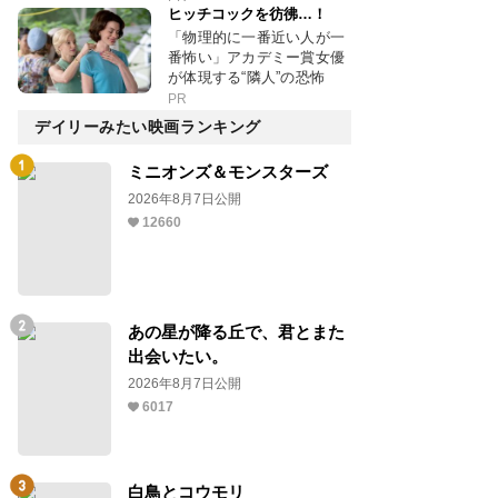
ヒッチコックを彷彿…！
「物理的に一番近い人が一
番怖い」アカデミー賞女優
が体現する“隣人”の恐怖
PR
デイリーみたい映画ランキング
ミニオンズ＆モンスターズ
2026年8月7日公開
12660
あの星が降る丘で、君とまた
出会いたい。
2026年8月7日公開
6017
白鳥とコウモリ