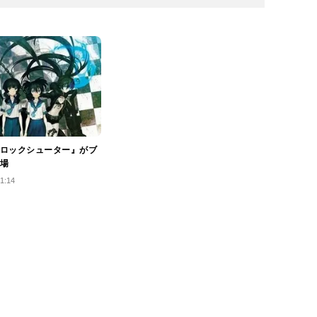
ロックシューター』がブ
場
1:14