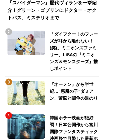
『スパイダーマン』歴代ヴィランを一挙紹
『スパイダーマン
介！グリーン・ゴブリンにドクター・オク
介！グリーン・ゴ
トパス、ミステリオまで
トパス、ミステリ
「ダイフクー！のフレー
ズが耳から離れない！
(笑)」ミニオンズファミ
リー、LiSAの『ミニオ
ンズ＆モンスターズ』推
しポイント
『オーメン』から半世
紀…“悪魔の子”ダミア
ン、苦悩と闘争の道のり
韓国ホラー映画が絶好
調！日本公開作から富川
国際ファンタスティック
映画祭で目撃した最新ホ