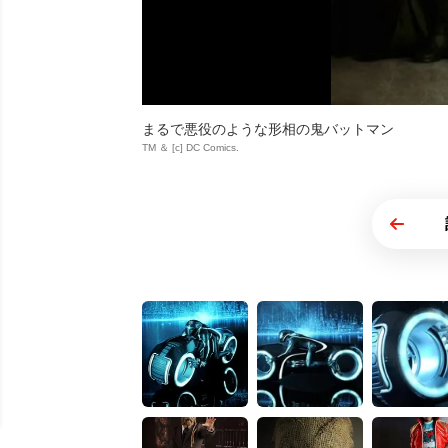
まるで悪役のような形相の鬼バットマン
TM ＆ [c] DC Comics.