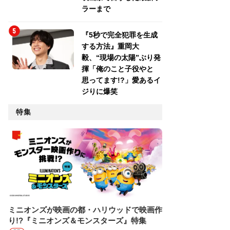
ラーまで
『5秒で完全犯罪を生成
する方法』重岡大
毅、“現場の太陽”ぶり発
揮「俺のこと子役やと
思ってます!?」愛あるイ
ジりに爆笑
特集
ミニオンズが映画の都・ハリウッドで映画作
り!?『ミニオンズ＆モンスターズ』特集