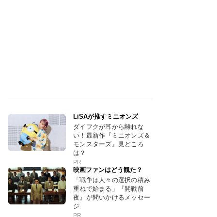
LiSAが推すミニオンズ
ダイフクが耳から離れな
い！最新作『ミニオンズ＆
モンスターズ』見どころ
は？
PR
映画ファンはどう観た？
「戦争は人々の選択の積み
重ねで始まる」『開戦前
夜』が問いかけるメッセー
ジ
PR