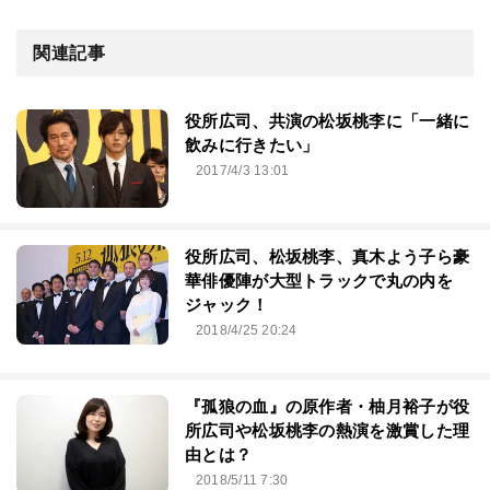
関連記事
役所広司、共演の松坂桃李に「一緒に
飲みに行きたい」
2017/4/3 13:01
役所広司、松坂桃李、真木よう子ら豪
華俳優陣が大型トラックで丸の内を
ジャック！
2018/4/25 20:24
『孤狼の血』の原作者・柚月裕子が役
所広司や松坂桃李の熱演を激賞した理
由とは？
2018/5/11 7:30