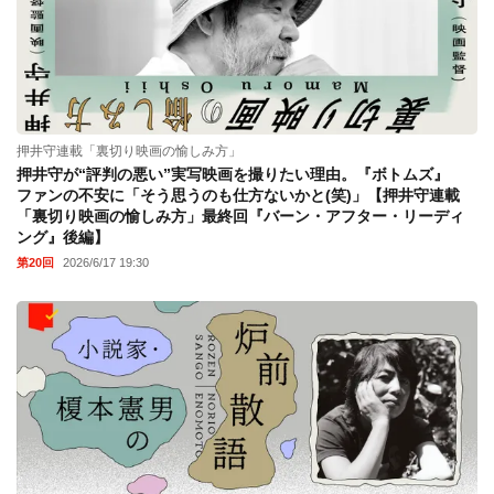
押井守連載「裏切り映画の愉しみ方」
押井守が“評判の悪い”実写映画を撮りたい理由。『ボトムズ』
ファンの不安に「そう思うのも仕方ないかと(笑)」【押井守連載
「裏切り映画の愉しみ方」最終回『バーン・アフター・リーディ
ング』後編】
第20回
2026/6/17 19:30