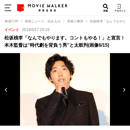
検索
アカウント
映画TOP
映画ニュース・読みもの
居眠り磐音
松坂桃李「なんでもやりま
イベント
2019/5/17 20:10
松坂桃李「なんでもやります。コントもやる！」と宣言！
本木監督は“時代劇を背負う男”と太鼓判(画像6/15)