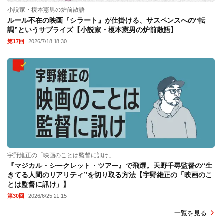
小説家・榎本憲男の炉前散語
ルール不在の映画『シラート』が仕掛ける、サスペンスへの“転
調”というサプライズ【小説家・榎本憲男の炉前散語】
第17回
2026/7/18 18:30
宇野維正の「映画のことは監督に訊け」
『マジカル・シークレット・ツアー』で飛躍。天野千尋監督の“生
きてる人間のリアリティ”を切り取る方法【宇野維正の「映画のこ
とは監督に訊け」】
第30回
2026/6/25 21:15
一覧を見る