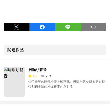
関連作品
居眠り磐音
4.0
763
佐伯泰英の時代小説を映画化。颯爽と悪を斬る男を時
代劇初主演の松坂桃李が演じる