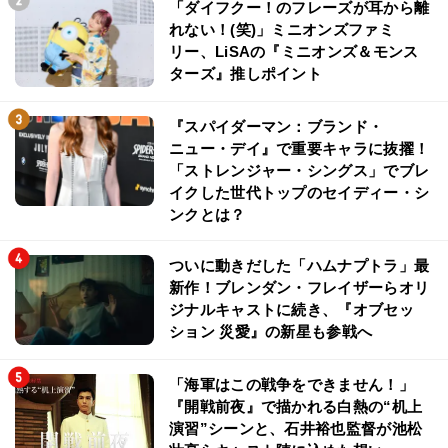
「ダイフクー！のフレーズが耳から離
れない！(笑)」ミニオンズファミ
リー、LiSAの『ミニオンズ＆モンス
ターズ』推しポイント
『スパイダーマン：ブランド・
ニュー・デイ』で重要キャラに抜擢！
「ストレンジャー・シングス」でブレ
イクした世代トップのセイディー・シ
ンクとは？
ついに動きだした「ハムナプトラ」最
新作！ブレンダン・フレイザーらオリ
ジナルキャストに続き、『オブセッ
ション 災愛』の新星も参戦へ
「海軍はこの戦争をできません！」
『開戦前夜』で描かれる白熱の“机上
演習”シーンと、石井裕也監督が池松