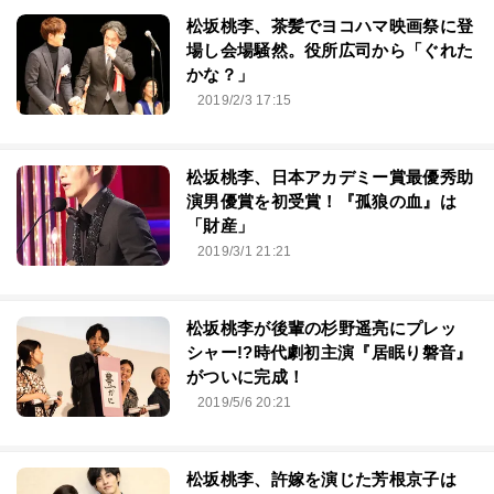
松坂桃李、茶髪でヨコハマ映画祭に登
場し会場騒然。役所広司から「ぐれた
かな？」
2019/2/3 17:15
松坂桃李、日本アカデミー賞最優秀助
演男優賞を初受賞！『孤狼の血』は
「財産」
2019/3/1 21:21
松坂桃李が後輩の杉野遥亮にプレッ
シャー!?時代劇初主演『居眠り磐音』
がついに完成！
2019/5/6 20:21
松坂桃李、許嫁を演じた芳根京子は