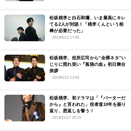
松坂桃李と白石和彌、いま最高にキレ
てる2人が対談！「桃李くんという相
棒が必要だった」
2018/5/12 17:00
松坂桃李、役所広司から“全裸ネタ”い
じりに照れ笑い『孤狼の血』初日舞台
挨拶
2018/5/12 13:54
松坂桃李、初ドラマは「『バーターだ
から』と言われた」役者道10年を振り
返り、恩返しを誓う！
2018/11/17 20:25