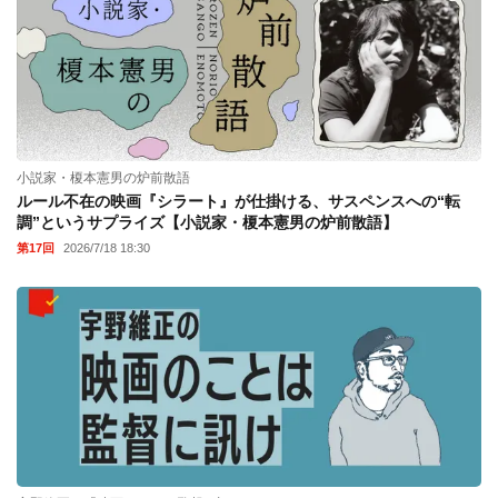
小説家・榎本憲男の炉前散語
ルール不在の映画『シラート』が仕掛ける、サスペンスへの“転
調”というサプライズ【小説家・榎本憲男の炉前散語】
第17回
2026/7/18 18:30