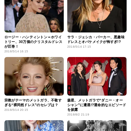
ロージー・ハンティントン＝ホワイ
サラ・ジェシカ・パーカー、悪趣味
トリー、30万個のクリスタルドレス
ドレスとオバケメイクが怖すぎ!?
が圧巻！
2018/5/14 17:15
2018/5/14 16:15
宗教がテーマのメットガラ、不敬す
森星、メットガラで“ダニー・オー
ぎる“裸同然ドレス”のセレブは？
シャン”に遭遇!?運命的なエピソード
を披露
2018/5/14 20:15
2018/8/2 21:19