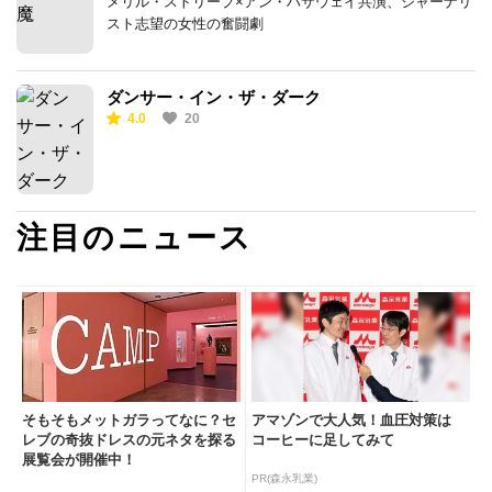
メリル・ストリープ×アン・ハサウェイ共演、ジャーナリ
スト志望の女性の奮闘劇
ダンサー・イン・ザ・ダーク
4.0
20
注目のニュース
そもそもメットガラってなに？セ
アマゾンで大人気！血圧対策は
レブの奇抜ドレスの元ネタを探る
コーヒーに足してみて
展覧会が開催中！
PR(森永乳業)