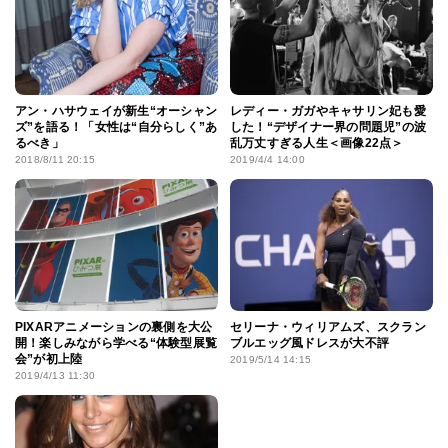
アン・ハサウェイが新生“オーシャン
レディー・ガガやキャサリン妃も愛
ズ”を語る！「女性は“自分らしく”あ
した！“デザイナー界の問題児”の波
るべき」
乱万丈すぎる人生＜画像22点＞
2018/8/11 20:15
2019/4/4 14:00
PIXARアニメーションの裏側を大公
セリーナ・ウィリアムズ、スクラン
開！楽しみながら学べる“体験型展覧
ブルエッグ風ドレスが大不評
会”が初上陸
2019/5/14 14:15
2019/4/13 11:30