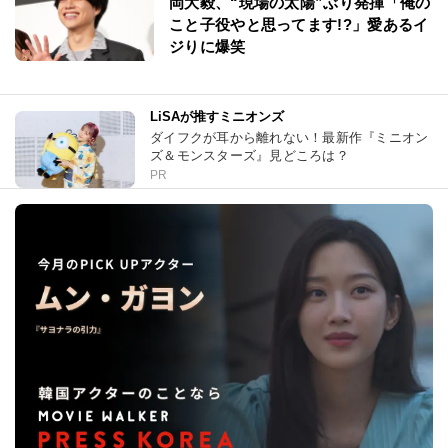
岡大毅、“現場の太陽”ぶり発揮「俺の
こと子役やと思ってます!?」愛あるイ
ジりに爆笑
LiSAが推すミニオンズ
ダイフクが耳から離れない！最新作『ミニオン
ズ＆モンスターズ』見どころは？
PR