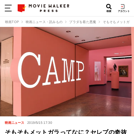
検索
アカウント
映画TOP
映画ニュース・読みもの
プラダを着た悪魔
そもそもメットガラ
映画ニュース
2019/5/15 17:30
そもそもメットガラってなに？セレブの奇抜