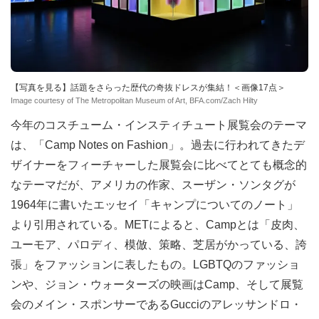
【写真を見る】話題をさらった歴代の奇抜ドレスが集結！＜画像17点＞
Image courtesy of The Metropolitan Museum of Art, BFA.com/Zach Hilty
今年のコスチューム・インスティチュート展覧会のテーマ
は、「Camp Notes on Fashion」。過去に行われてきたデ
ザイナーをフィーチャーした展覧会に比べてとても概念的
なテーマだが、アメリカの作家、スーザン・ソンタグが
1964年に書いたエッセイ「キャンプについてのノート」
より引用されている。METによると、Campとは「皮肉、
ユーモア、パロディ、模倣、策略、芝居がかっている、誇
張」をファッションに表したもの。LGBTQのファッショ
ンや、ジョン・ウォーターズの映画はCamp、そして展覧
会のメイン・スポンサーであるGucciのアレッサンドロ・