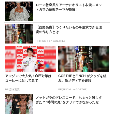
ローマ教皇風リアーナにキリスト衣装…メッ
トガラの宗教テーマが物議！
【西野亮廣】つくりたいものを追求できる環
境の作り方とは
PR(FINCHI on GOETHE)
アマゾンで大人気！血圧対策は
GOETHEとFINCHIがタッグを組
コーヒーに足してみて
み、新メディアを創設
PR(森永乳業)
PR(FINCHI on GOETHE)
メットガラのドレスコード、ちょっと難しす
ぎた？“時間の庭”をクリアできなかったセ...