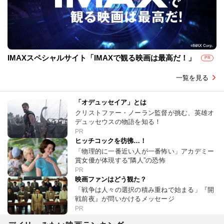
IMAXスペシャルサイト「IMAXで観る映画は最高だ！」
PR
一覧を見る
「オデュッセイア」とは
クリストファー・ノーラン監督が挑む、英雄オ
デュッセウスの物語を知る！
PR
ヒッチコックを彷彿…！
「物理的に一番近い人が一番怖い」アカデミー
賞女優が体現する“隣人”の恐怖
PR
映画ファンはどう観た？
「戦争は人々の選択の積み重ねで始まる」『開
戦前夜』が問いかけるメッセージ
PR