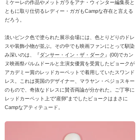
ミケーレの作品やメットガラをアナ・ウィンター編集長と
ともに取り仕切るレディー・ガガもCampな存在と言える
だろう。
淡いピンク色で塗られた展示会場には、色とりどりのドレ
スや装飾小物が並ぶ。その中でも映画ファンにとって馴染
み深いのは、『
ダンサー・イン・ザ・ダーク
』(00)でカン
ヌ映画祭パルムドールと主演女優賞を受賞したビョークが
アカデミー賞のレッドカーペットで着用していたスワンド
レス。これは英国のデザイナー、マラヤン・ペジョスキー
のもので、奇抜なドレスに賛否両論が分かれた。ご丁寧に
レッドカーペット上で“産卵”までしたビョークはまさに
Campなアティテュード。