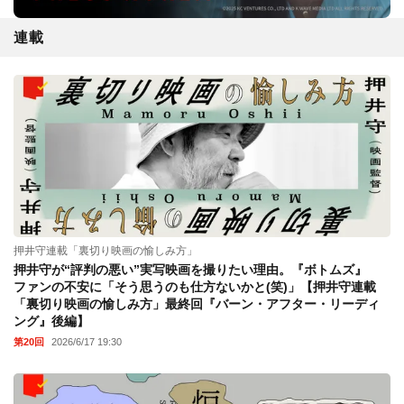
連載
押井守連載「裏切り映画の愉しみ方」
押井守が“評判の悪い”実写映画を撮りたい理由。『ボトムズ』
ファンの不安に「そう思うのも仕方ないかと(笑)」【押井守連載
「裏切り映画の愉しみ方」最終回『バーン・アフター・リーディ
ング』後編】
第20回
2026/6/17 19:30