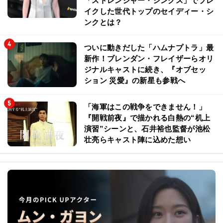
「ストレンジャー・シングス」でブレ
イクした世代トップのセイディー・シ
ンクとは？
ついに動きだした「ハムナプトラ」最
新作！ブレンダン・フレイザーらオリ
ジナルキャストに続き、『オブセッ
ション 災愛』の新星も参戦へ
「海軍はこの戦争をできません！」
『開戦前夜』で描かれる白熱の“机上
演習”シーンと、石井裕也監督が池松
壮亮らキャスト陣に込めた想い