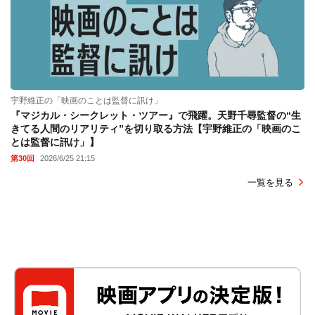
宇野維正の「映画のことは監督に訊け」
『マジカル・シークレット・ツアー』で飛躍。天野千尋監督の“生
きてる人間のリアリティ”を切り取る方法【宇野維正の「映画のこ
とは監督に訊け」】
第30回
2026/6/25 21:15
一覧を見る