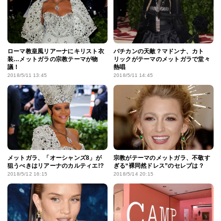
ローマ教皇風リアーナにキリスト衣
バチカンの天敵？マドンナ、カト
装…メットガラの宗教テーマが物
リックがテーマのメットガラで堂々
議！
熱唱
2018/5/11 13:45
2018/5/11 14:45
メットガラ、「オーシャンズ8」が
宗教がテーマのメットガラ、不敬す
狙うべきはリアーナのカルティエ!?
ぎる“裸同然ドレス”のセレブは？
2018/5/12 16:15
2018/5/14 20:15