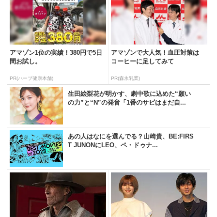
アマゾン1位の実績！380円で5日
アマゾンで大人気！血圧対策は
間お試し。
コーヒーに足してみて
PR(ハーブ健康本舗)
PR(森永乳業)
生田絵梨花が明かす、劇中歌に込めた“願い
の力”と“N”の発音「1番のサビはまだ自...
あの人はなにを選んでる？山崎貴、BE:FIRS
T JUNONにLEO、ペ・ドゥナ...