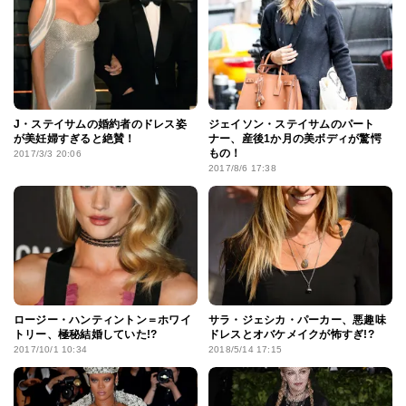
J・ステイサムの婚約者のドレス姿
ジェイソン・ステイサムのパート
が美妊婦すぎると絶賛！
ナー、産後1か月の美ボディが驚愕
もの！
2017/3/3 20:06
2017/8/6 17:38
ロージー・ハンティントン＝ホワイ
サラ・ジェシカ・パーカー、悪趣味
トリー、極秘結婚していた!?
ドレスとオバケメイクが怖すぎ!?
2017/10/1 10:34
2018/5/14 17:15