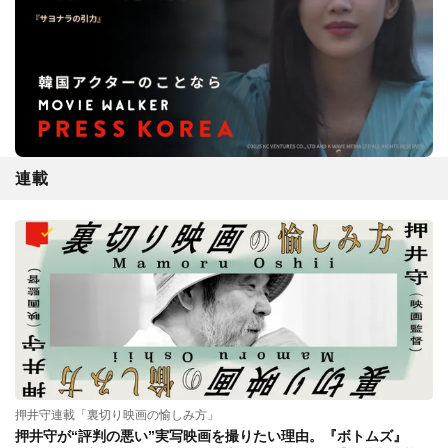
連載
押井守連載「裏切り映画の愉しみ方」
押井守が“評判の悪い”実写映画を撮りたい理由。『ボトムズ』