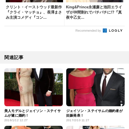
クリント・イーストウッド最新作
King&Prince永瀬廉と池田エライ
『クライ・マッチョ』、長澤まさ
ザが仲間割れでバチバチに!?『真
み主演コメディ『コン...
夜中乙女...
Recommended by
関連記事
美人モデルとジェイソン・ステイサ
ジェイソン・ステイサムの婚約者が
ムが遂に婚約！
妊娠発表！
2016/1/12 12:27
2017/2/10 11:27