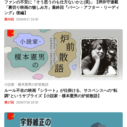
ファンの不安に「そう思うのも仕方ないかと(笑)」【押井守連載
「裏切り映画の愉しみ方」最終回『バーン・アフター・リーディ
ング』後編】
第20回
2026/6/17 19:30
小説家・榎本憲男の炉前散語
ルール不在の映画『シラート』が仕掛ける、サスペンスへの“転
調”というサプライズ【小説家・榎本憲男の炉前散語】
第17回
2026/7/18 18:30