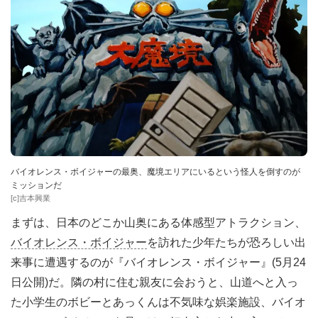
バイオレンス・ボイジャーの最奥、魔境エリアにいるという怪人を倒すのが
ミッションだ
[c]吉本興業
まずは、日本のどこか山奥にある体感型アトラクション、
バイオレンス・ボイジャー
を訪れた少年たちが恐ろしい出
来事に遭遇するのが『バイオレンス・ボイジャー』(5月24
日公開)だ。隣の村に住む親友に会おうと、山道へと入っ
た小学生のボビーとあっくんは不気味な娯楽施設、バイオ