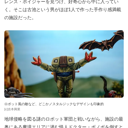
レンス・ボイジャーを見つけ、好奇心から中に入ってい
く。そこは古池という男がほぼ1人で作った手作り感満載
の施設だった。
ロボット風の敵など、どこかノスタルジックなデザインも印象的
[c]吉本興業
地球侵略を図る謎のロボット軍団と戦いながら、施設の最
奥にある魔境エリアに潜む怪人ドクター・ボノボを倒すと