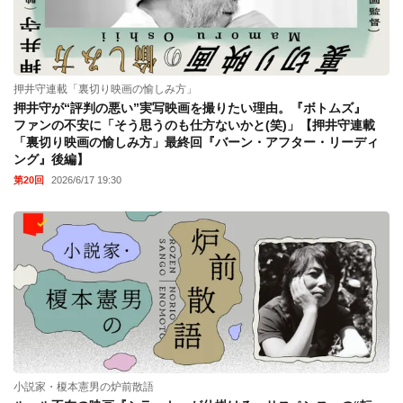
押井守連載「裏切り映画の愉しみ方」
押井守が“評判の悪い”実写映画を撮りたい理由。『ボトムズ』
ファンの不安に「そう思うのも仕方ないかと(笑)」【押井守連載
「裏切り映画の愉しみ方」最終回『バーン・アフター・リーディ
ング』後編】
第20回
2026/6/17 19:30
小説家・榎本憲男の炉前散語