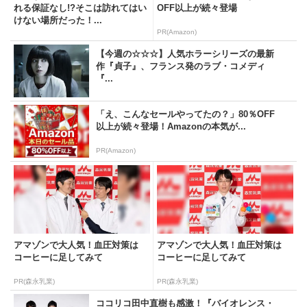
れる保証なし!?そこは訪れてはい
OFF以上が続々登場
けない場所だった！...
PR(Amazon)
【今週の☆☆☆】人気ホラーシリーズの最新
作『貞子』、フランス発のラブ・コメディ
『...
「え、こんなセールやってたの？」80％OFF
以上が続々登場！Amazonの本気が...
PR(Amazon)
アマゾンで大人気！血圧対策は
アマゾンで大人気！血圧対策は
コーヒーに足してみて
コーヒーに足してみて
PR(森永乳業)
PR(森永乳業)
ココリコ田中直樹も感激！『バイオレンス・