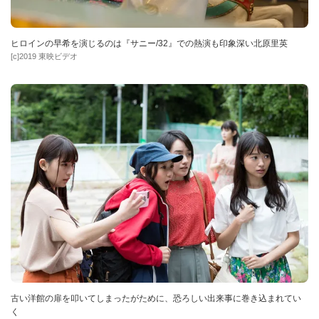
ヒロインの早希を演じるのは『サニー/32』での熱演も印象深い北原里英
[c]2019 東映ビデオ
古い洋館の扉を叩いてしまったがために、恐ろしい出来事に巻き込まれてい
く