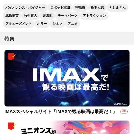
バイオレンス・ボイジャー
ロボット軍団
宇治茶
松本人志
としまえん
北原里英
竹中直人
遊園地
テーマパーク
アトラクション
アミューズメント
ホラー
シネマ
アニメ
特集
IMAXスペシャルサイト「IMAXで観る映画は最高だ！」
PR