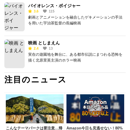
バイオレンス・ボイジャー
3.6
115
劇画とアニメーションを融合したゲキメーションの手法
を用いた宇治茶監督の長編映画
映画 としまえん
2.4
13
実在の遊園地を舞台に、ある都市伝説にまつわる恐怖を
描く北原里英主演のホラー映画
注目のニュース
こんなテーマパークは要注意…帰
Amazon今日も見逃せない！80%