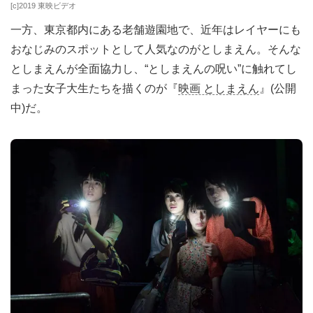
[c]2019 東映ビデオ
一方、東京都内にある老舗遊園地で、近年はレイヤーにも
おなじみのスポットとして人気なのがとしまえん。そんな
としまえんが全面協力し、“としまえんの呪い”に触れてし
まった女子大生たちを描くのが『
映画 としまえん
』(公開
中)だ。