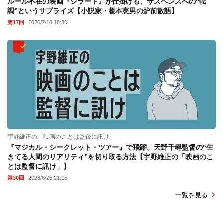
ルール不在の映画『シラート』が仕掛ける、サスペンスへの“転
調”というサプライズ【小説家・榎本憲男の炉前散語】
第17回
2026/7/18 18:30
宇野維正の「映画のことは監督に訊け」
『マジカル・シークレット・ツアー』で飛躍。天野千尋監督の“生
きてる人間のリアリティ”を切り取る方法【宇野維正の「映画のこ
とは監督に訊け」】
第30回
2026/6/25 21:15
一覧を見る