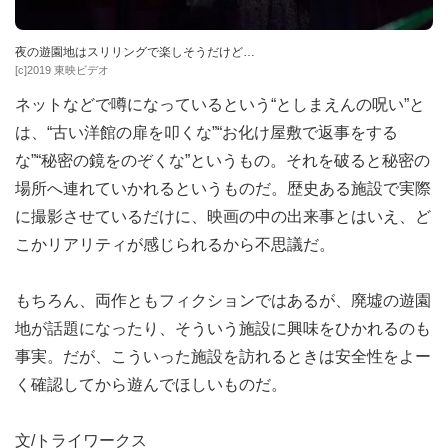
夜の遊園地はスリリングで楽しそうだけど…
[c]2019 東映ビデオ
ネットなどで噂になっているという“としまえんの呪い”と
は、“古い洋館の扉を叩くな”“お化け屋敷で返事をする
な”“秘密の鏡をのぞくな”というもの。それを破ると秘密の
場所へ連れていかれるというものだ。歴史ある施設で実際
に撮影させているだけに、映画の中の出来事とはいえ、ど
こかリアリティが感じられるから不思議だ。
もちろん、両作ともフィクションではあるが、廃墟の遊園
地が話題になったり、そういう施設に興味をひかれるのも
事実。だが、こういった施設を訪れるときは安全性をよー
く確認してから遊んでほしいものだ。
文/トライワークス