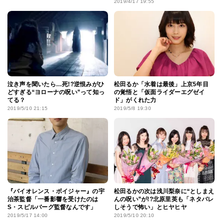
2019/4/17 19:55
泣き声を聞いたら…死!?逆恨みがひ
松田るか「水着は最後」上京5年目
どすぎる“ヨローナの呪い”って知っ
の覚悟と「仮面ライダーエグゼイ
てる？
ド」がくれた力
2019/5/10 21:15
2019/5/8 19:30
『バイオレンス・ボイジャー』の宇
松田るかの次は浅川梨奈に“としまえ
治茶監督「一番影響を受けたのは
んの呪い”が!?北原里英も「ネタバレ
S・スピルバーグ監督なんです」
しそうで怖い」とヒヤヒヤ
2019/5/17 14:00
2019/5/10 20:10