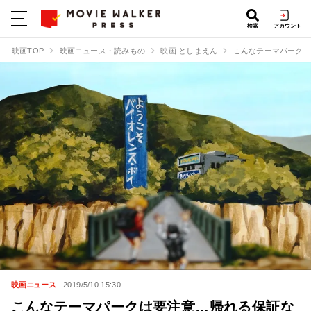
検索
アカウント
映画TOP
映画ニュース・読みもの
映画 としまえん
こんなテーマパークは
映画ニュース
2019/5/10 15:30
こんなテーマパークは要注意…帰れる保証な