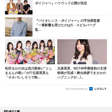
ボイジャー』ハリウッド公開が決定
『バイオレンス・ボイジャー』の宇治茶監督
「一番影響を受けたのはS・スピルバーグ
監...
松田るかの次は浅川梨奈に“とし
北原里英、NGT48卒業後初の主演
まえんの呪い”が!?北原里英も
映画が完成！舞台挨拶でまさかの
「ネタバレしそうで怖...
ハプニングが…!...
Recommended by