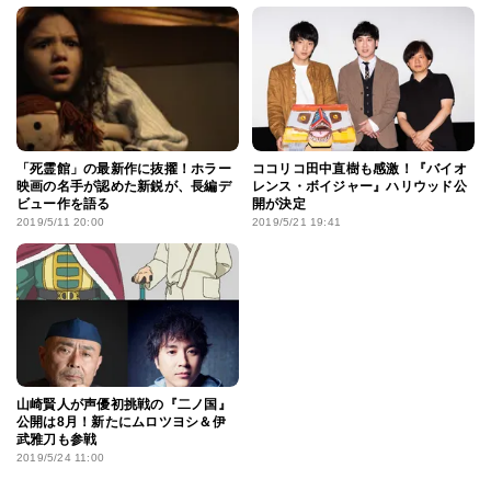
「死霊館」の最新作に抜擢！ホラー
ココリコ田中直樹も感激！『バイオ
映画の名手が認めた新鋭が、長編デ
レンス・ボイジャー』ハリウッド公
ビュー作を語る
開が決定
2019/5/11 20:00
2019/5/21 19:41
山崎賢人が声優初挑戦の『二ノ国』
公開は8月！新たにムロツヨシ＆伊
武雅刀も参戦
2019/5/24 11:00