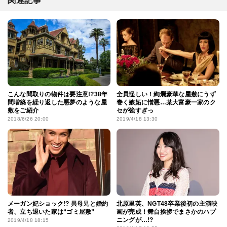
関連記事
こんな間取りの物件は要注意!?38年
全員怪しい！絢爛豪華な屋敷にうず
間増築を繰り返した悪夢のような屋
巻く嫉妬に憎悪…某大富豪一家のク
敷をご紹介
セが強すぎっ
2018/6/26 20:00
2019/4/18 13:30
メーガン妃ショック!? 異母兄と婚約
北原里英、NGT48卒業後初の主演映
者、立ち退いた家は“ゴミ屋敷”
画が完成！舞台挨拶でまさかのハプ
ニングが…!?
2019/4/18 18:15