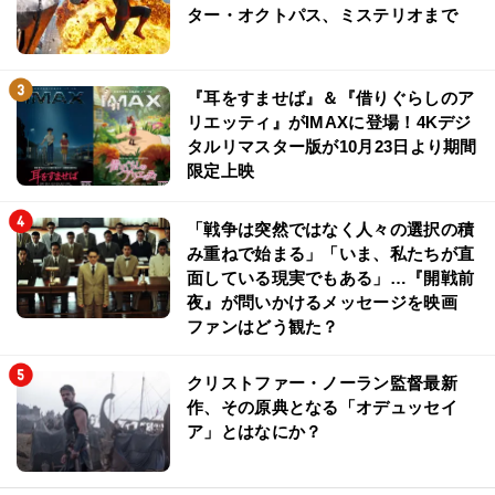
ター・オクトパス、ミステリオまで
『耳をすませば』＆『借りぐらしのア
リエッティ』がIMAXに登場！4Kデジ
タルリマスター版が10月23日より期間
限定上映
「戦争は突然ではなく人々の選択の積
み重ねで始まる」「いま、私たちが直
面している現実でもある」…『開戦前
夜』が問いかけるメッセージを映画
ファンはどう観た？
クリストファー・ノーラン監督最新
作、その原典となる「オデュッセイ
ア」とはなにか？