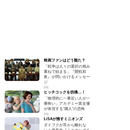
映画ファンはどう観た？
「戦争は人々の選択の積み
重ねで始まる」『開戦前
夜』が問いかけるメッセー
ジ
PR
ヒッチコックを彷彿…！
「物理的に一番近い人が一
番怖い」アカデミー賞女優
が体現する“隣人”の恐怖
PR
LiSAが推すミニオンズ
ダイフクが耳から離れな