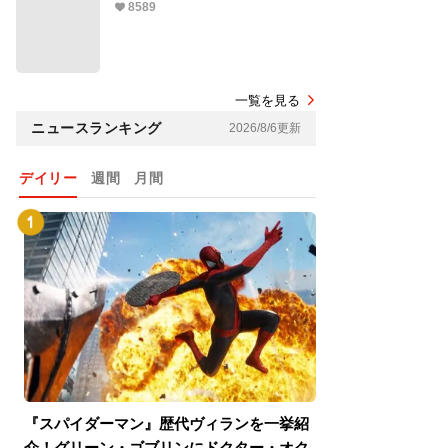
8589
一覧を見る
ニュースランキング
2026/8/6更新
デイリー
週間
月間
『スパイダーマン』歴代ヴィランを一挙紹
『スパイダーマン
介！グリーン・ゴブリンにドクター・オク
介！グリーン・ゴ