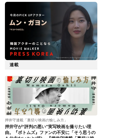
連載
押井守連載「裏切り映画の愉しみ方」
押井守が“評判の悪い”実写映画を撮りたい理
由。『ボトムズ』ファンの不安に「そう思うの