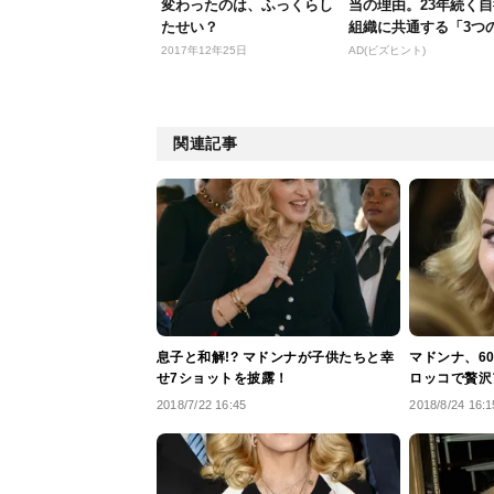
変わったのは、ふっくらし
当の理由。23年続く
たせい？
組織に共通する「3つ
素」
2017年12年25日
AD(ビズヒント)
関連記事
息子と和解!? マドンナが子供たちと幸
マドンナ、6
せ7ショットを披露！
ロッコで贅沢
2018/7/22 16:45
2018/8/24 16:1