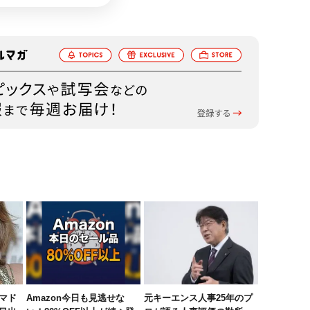
マド
Amazon今日も見逃せな
元キーエンス人事25年のプ