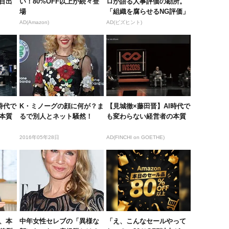
目出
い！80%OFF以上が続々登
ロが語る人事評価の勘所。
場
「組織を腐らせるNG評価」
とは...
AD(Amazon)
AD(ビズヒント)
時代で
K・ミノーグの顔に何が？ま
【見城徹×藤田晋】AI時代で
本質
るで別人とネット騒然！
も変わらない経営者の本質
2016年05年28日
AD(FINCHI on GOETHE)
、本
中年女性セレブの「異様な
「え、こんなセールやって