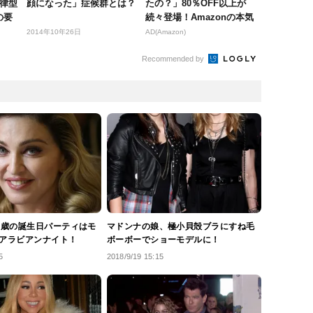
自律型
顔になった」症候群とは？
たの？」80％OFF以上が
の要
続々登場！Amazonの本気
が...
2014年10年26日
AD(Amazon)
Recommended by
0歳の誕生日パーティはモ
マドンナの娘、極小貝殻ブラにすね毛
アラビアンナイト！
ボーボーでショーモデルに！
5
2018/9/19 15:15