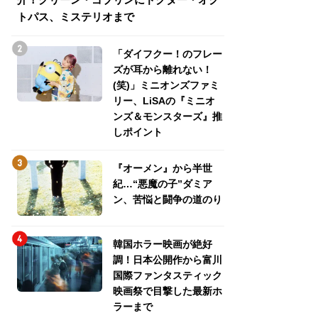
トパス、ミステリオまで
トパス、ミステリ
「ダイフクー！のフレー
ズが耳から離れない！
(笑)」ミニオンズファミ
リー、LiSAの『ミニオ
ンズ＆モンスターズ』推
しポイント
『オーメン』から半世
紀…“悪魔の子”ダミア
ン、苦悩と闘争の道のり
韓国ホラー映画が絶好
調！日本公開作から富川
国際ファンタスティック
映画祭で目撃した最新ホ
ラーまで