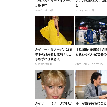
じったカイリー・ミノーグ
ンナの衣装センスに駄
と激似!?
し！
2019年04年28日
2012年06年27日
カイリー・ミノーグ、19歳
【見城徹×藤田晋】AI
年下の婚約者と破局！しか
も変わらない経営者の
も相手には新恋人
2017年02年04日
AD(FINCHI on GOETHE)
カイリー・ミノーグの顔が
部下が指示待ちになる