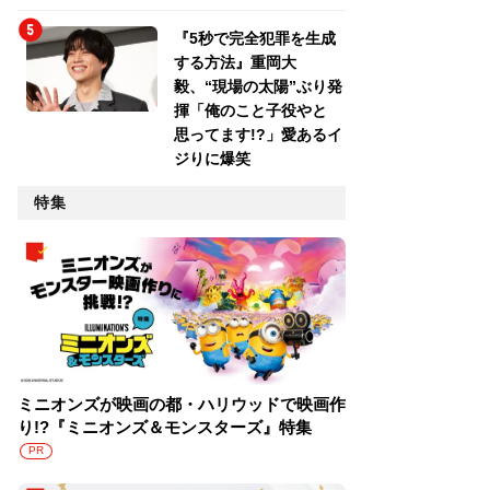
『5秒で完全犯罪を生成
する方法』重岡大
毅、“現場の太陽”ぶり発
揮「俺のこと子役やと
思ってます!?」愛あるイ
ジりに爆笑
特集
ミニオンズが映画の都・ハリウッドで映画作
り!?『ミニオンズ＆モンスターズ』特集
PR