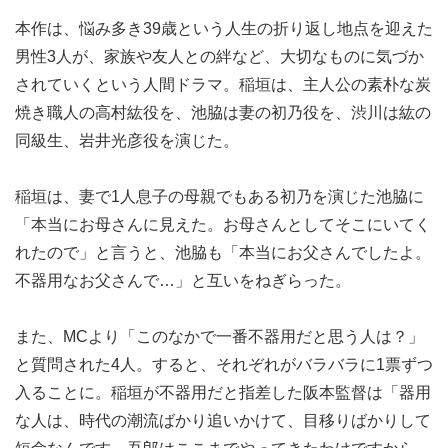
本作は、悩み多き39歳という人生の折り返し地点を迎えた
男性3人が、家族や友人との絆など、大切なものに気づか
されていくという人間ドラマ。稲垣は、主人公の素朴な炭
焼き職人の高村紘役を、池脇は妻の初乃役を、渋川は紘の
同級生、岩井光彦役を演じた。
稲垣は、妻で1人息子の母親でもある初乃を演じた池脇に
「本当にお母さんに見えた。お母さんとしてそこにいてく
れたので」と言うと、池脇も「本当にお父さんでしたよ。
不器用なお父さんで…」と互いをねぎらった。
また、MCより「このなかで一番不器用だと思う人は？」
と質問された4人。すると、それぞれがバラバラに1票ずつ
入ることに。稲垣が不器用だと指差した阪本監督は「器用
な人は、時代の潮流ばかり追いかけて、目移りばかりして