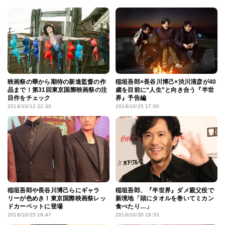
映画祭の華から期待の新進監督の作
稲垣吾郎×長谷川博己×渋川清彦が40
品まで！第31回東京国際映画祭の注
歳を目前に“人生”と向き合う『半世
目作をチェック
界』予告編
2018/10/12 22:30
2018/10/25 17:00
稲垣吾郎や長谷川博己らにギャラ
稲垣吾郎、『半世界』ダメ親父役で
リーが色めき！東京国際映画祭レッ
新境地「頭にタオルを巻いてミカン
ドカーペットに登場
食べたり…」
2018/10/25 19:47
2018/10/30 19:53