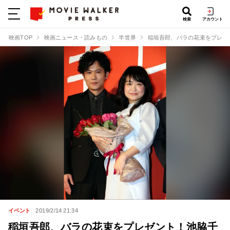
検索
アカウント
映画TOP
映画ニュース・読みもの
半世界
稲垣吾郎、バラの花束をプレゼ
イベント
2019/2/14 21:34
稲垣吾郎、バラの花束をプレゼント！池脇千