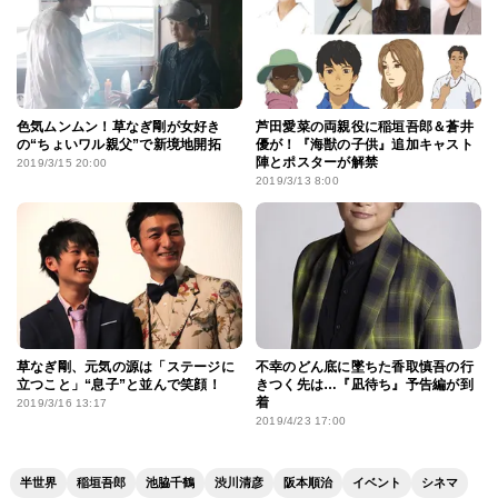
色気ムンムン！草なぎ剛が女好き
芦田愛菜の両親役に稲垣吾郎＆蒼井
の“ちょいワル親父”で新境地開拓
優が！『海獣の子供』追加キャスト
陣とポスターが解禁
2019/3/15 20:00
2019/3/13 8:00
草なぎ剛、元気の源は「ステージに
不幸のどん底に墜ちた香取慎吾の行
立つこと」“息子”と並んで笑顔！
きつく先は…『凪待ち』予告編が到
着
2019/3/16 13:17
2019/4/23 17:00
半世界
稲垣吾郎
池脇千鶴
渋川清彦
阪本順治
イベント
シネマ