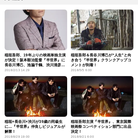
稲垣吾郎、19年ぶりの映画単独主演
稲垣吾郎＆長谷川博己が“人生”と向
が決定！阪本順治監督『半世界』に
き合う『半世界』クランクアップコ
長谷川博己、池脇千鶴、渋川清彦ら
メントが到着！
集結
2018/2/13 14:29
2018/5/5 6:00
稲垣×長谷川×渋川が39歳の同級生
稲垣吾郎主演『半世界』、東京国際
に…『半世界』仲良しビジュアルが
映画祭コンペティション部門に出品
解禁！
決定！
2018/8/29 19:00
2018/9/21 6:00