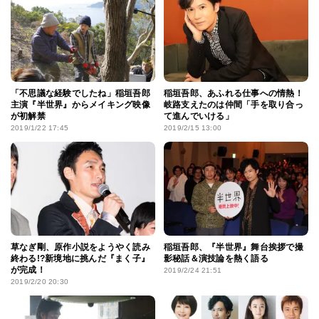
「不思議な経験でしたね」稲垣吾郎
稲垣吾郎、あふれる仕事への情熱！
主演『半世界』からメイキング映像
岐路支えたのは仲間「手を取り合っ
が初解禁
て進んでいける」
2019/1/22 17:45
2019/2/15 13:00
草なぎ剛、原作小説をようやく読み
稲垣吾郎、『半世界』舞台挨拶で撮
終わる!?新境地に挑んだ『まく子』
影秘話＆演技論を熱く語る
が完成！
2019/2/24 21:51
2019/2/20 20:30