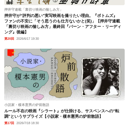
押井守連載「裏切り映画の愉しみ方」
押井守が“評判の悪い”実写映画を撮りたい理由。『ボトムズ』
ファンの不安に「そう思うのも仕方ないかと(笑)」【押井守連載
「裏切り映画の愉しみ方」最終回『バーン・アフター・リーディ
ング』後編】
第20回
2026/6/17 19:30
小説家・榎本憲男の炉前散語
ルール不在の映画『シラート』が仕掛ける、サスペンスへの“転
調”というサプライズ【小説家・榎本憲男の炉前散語】
第17回
2026/7/18 18:30