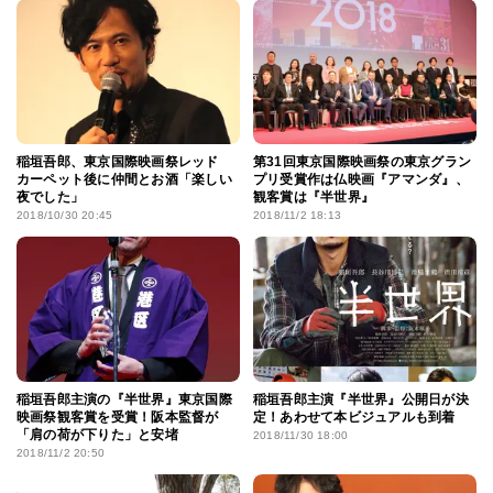
稲垣吾郎、東京国際映画祭レッド
第31回東京国際映画祭の東京グラン
カーペット後に仲間とお酒「楽しい
プリ受賞作は仏映画『アマンダ』、
夜でした」
観客賞は『半世界』
2018/10/30 20:45
2018/11/2 18:13
稲垣吾郎主演の『半世界』東京国際
稲垣吾郎主演『半世界』公開日が決
映画祭観客賞を受賞！阪本監督が
定！あわせて本ビジュアルも到着
「肩の荷が下りた」と安堵
2018/11/30 18:00
2018/11/2 20:50