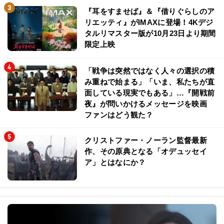
『耳をすませば』＆『借りぐらしのア
リエッティ』がIMAXに登場！4Kデジ
タルリマスター版が10月23日より期間
限定上映
「戦争は突然ではなく人々の選択の積
み重ねで始まる」「いま、私たちが直
面している現実でもある」…『開戦前
夜』が問いかけるメッセージを映画
ファンはどう観た？
クリストファー・ノーラン監督最新
作、その原典となる「オデュッセイ
ア」とはなにか？