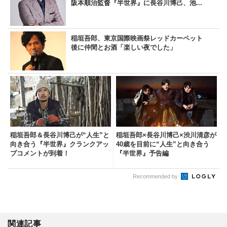
阪本順治監督『半世界』に長谷川博己、池...
稲垣吾郎、東京国際映画祭レッドカーペット
後に仲間とお酒「楽しい夜でした」
稲垣吾郎＆長谷川博己が“人生”と
稲垣吾郎×長谷川博己×渋川清彦が
向き合う『半世界』クランクアッ
40歳を目前に“人生”と向き合う
プコメントが到着！
『半世界』予告編
Recommended by
関連記事