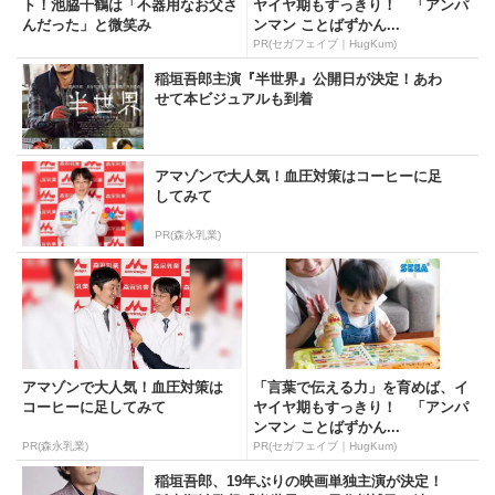
ト！池脇千鶴は「不器用なお父さ
ヤイヤ期もすっきり！ 「アンパ
んだった」と微笑み
ンマン ことばずかん...
PR(セガフェイブ｜HugKum)
稲垣吾郎主演『半世界』公開日が決定！あわ
せて本ビジュアルも到着
アマゾンで大人気！血圧対策はコーヒーに足
してみて
PR(森永乳業)
アマゾンで大人気！血圧対策は
「言葉で伝える力」を育めば、イ
コーヒーに足してみて
ヤイヤ期もすっきり！ 「アンパ
ンマン ことばずかん...
PR(森永乳業)
PR(セガフェイブ｜HugKum)
稲垣吾郎、19年ぶりの映画単独主演が決定！