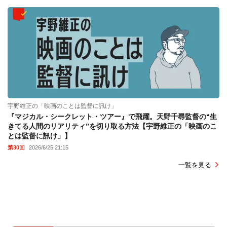
宇野維正の「映画のことは監督に訊け」
『マジカル・シークレット・ツアー』で飛躍。天野千尋監督の“生
きてる人間のリアリティ”を切り取る方法【宇野維正の「映画のこ
とは監督に訊け」】
第30回
2026/6/25 21:15
一覧を見る