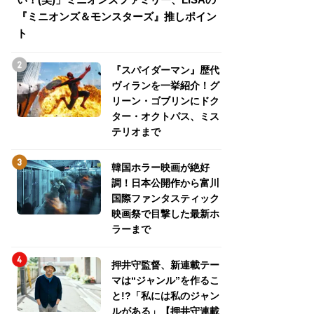
『ミニオンズ＆モンスターズ』推しポイン
トパス、ミステリ
ト
『スパイダーマン』歴代
ヴィランを一挙紹介！グ
リーン・ゴブリンにドク
ター・オクトパス、ミス
テリオまで
韓国ホラー映画が絶好
調！日本公開作から富川
国際ファンタスティック
映画祭で目撃した最新ホ
ラーまで
押井守監督、新連載テー
マは“ジャンル”を作るこ
と!?「私には私のジャン
ルがある」【押井守連載