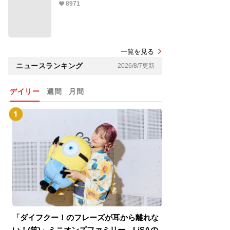
8971
一覧を見る
ニュースランキング
2026/8/7更新
デイリー
週間
月間
「ダイフクー！のフレーズが耳から離れな
『スパイダーマン
い！(笑)」ミニオンズファミリー、LiSAの
介！グリーン・ゴ