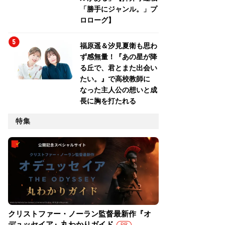
「勝手にジャンル。」プ
ロローグ】
福原遥＆汐見夏衛も思わ
ず感無量！『あの星が降
る丘で、君とまた出会い
たい。』で高校教師に
なった主人公の想いと成
長に胸を打たれる
特集
クリストファー・ノーラン監督最新作『オ
デュッセイア』丸わかりガイド
PR