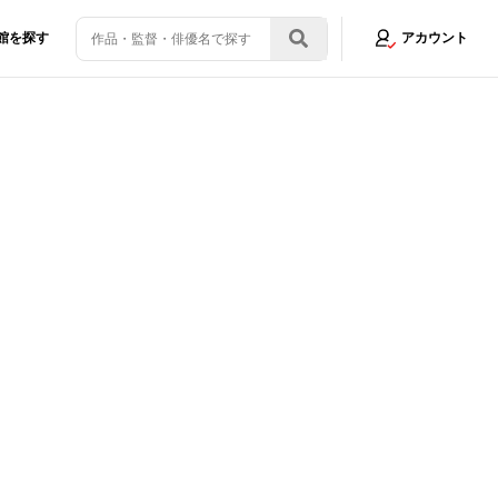
館を探す
アカウント
ンスマンJP』最新予告編が完成