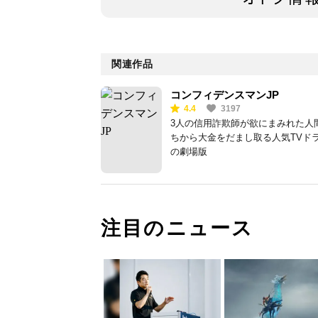
関連作品
コンフィデンスマンJP
4.4
3197
3人の信用詐欺師が欲にまみれた人
ちから大金をだまし取る人気TVド
の劇場版
注目のニュース