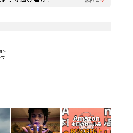
間た
ラマ