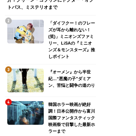
トパス、ミステリオまで
トパス、ミステリ
「ダイフクー！のフレー
ズが耳から離れない！
(笑)」ミニオンズファミ
リー、LiSAの『ミニオ
ンズ＆モンスターズ』推
しポイント
『オーメン』から半世
紀…“悪魔の子”ダミア
ン、苦悩と闘争の道のり
韓国ホラー映画が絶好
調！日本公開作から富川
国際ファンタスティック
映画祭で目撃した最新ホ
ラーまで