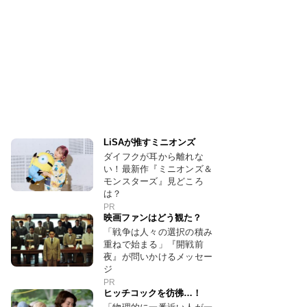
LiSAが推すミニオンズ
ダイフクが耳から離れな
い！最新作『ミニオンズ＆
モンスターズ』見どころ
は？
PR
映画ファンはどう観た？
「戦争は人々の選択の積み
重ねで始まる」『開戦前
夜』が問いかけるメッセー
ジ
PR
ヒッチコックを彷彿…！