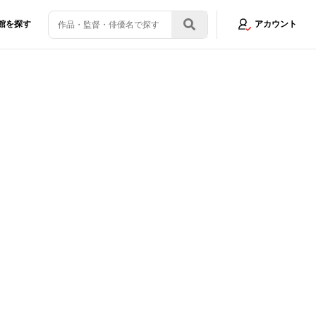
館を探す
アカウント
場でコミコン熱狂！『劇場版ウルトラマンR/B』製作発表