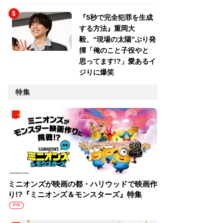
『5秒で完全犯罪を生成
する方法』重岡大
毅、“現場の太陽”ぶり発
揮「俺のこと子役やと
思ってます!?」愛あるイ
ジりに爆笑
特集
ミニオンズが映画の都・ハリウッドで映画作
り!?『ミニオンズ＆モンスターズ』特集
PR