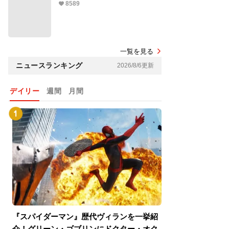
8589
一覧を見る
ニュースランキング
2026/8/6更新
デイリー
週間
月間
『スパイダーマン』歴代ヴィランを一挙紹
『スパイダーマン
介！グリーン・ゴブリンにドクター・オク
介！グリーン・ゴ