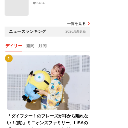
6404
一覧を見る
ニュースランキング
2026/8/8更新
デイリー
週間
月間
「ダイフクー！のフレーズが耳から離れな
『スパイダーマン
い！(笑)」ミニオンズファミリー、LiSAの
介！グリーン・ゴ