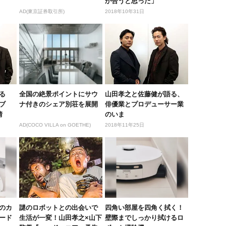
が合うと思った」
AD(東京証券取引所)
2018年10年31日
る
全国の絶景ポイントにサウ
山田孝之と佐藤健が語る、
ブ
ナ付きのシェア別荘を展開
俳優業とプロデューサー業
情
のいま
AD(COCO VILLA on GOETHE)
2018年11年25日
のカ
謎のロボットとの出会いで
四角い部屋を四角く拭く！
ード
生活が一変！山田孝之×山下
壁際までしっかり拭けるロ