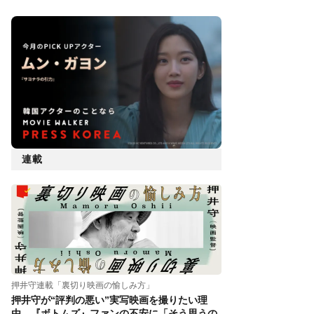
連載
押井守連載「裏切り映画の愉しみ方」
押井守が“評判の悪い”実写映画を撮りたい理
由。『ボトムズ』ファンの不安に「そう思うの