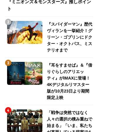
『ミニオンズ＆モンスターズ』推しポイン
トパス、ミステリ
ト
『スパイダーマン』歴代
ヴィランを一挙紹介！グ
リーン・ゴブリンにドク
ター・オクトパス、ミス
テリオまで
『耳をすませば』＆『借
りぐらしのアリエッ
ティ』がIMAXに登場！
4Kデジタルリマスター
版が10月23日より期間
限定上映
「戦争は突然ではなく
人々の選択の積み重ねで
始まる」「いま、私たち