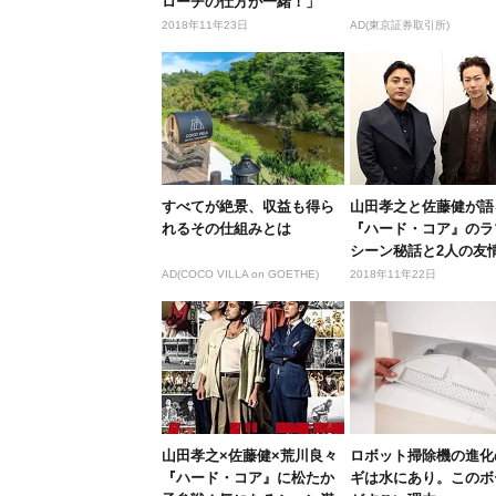
ローチの仕方が一緒！」
2018年11年23日
AD(東京証券取引所)
すべてが絶景、収益も得ら
山田孝之と佐藤健が語
れるその仕組みとは
『ハード・コア』のラ
シーン秘話と2人の友
AD(COCO VILLA on GOETHE)
2018年11年22日
山田孝之×佐藤健×荒川良々
ロボット掃除機の進化
『ハード・コア』に松たか
ギは水にあり。このボ