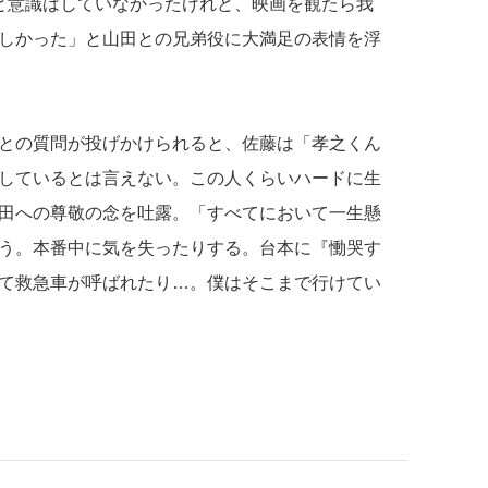
と意識はしていなかったけれど、映画を観たら我
しかった」と山田との兄弟役に大満足の表情を浮
との質問が投げかけられると、佐藤は「孝之くん
しているとは言えない。この人くらいハードに生
田への尊敬の念を吐露。「すべてにおいて一生懸
う。本番中に気を失ったりする。台本に『慟哭す
て救急車が呼ばれたり…。僕はそこまで行けてい