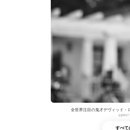
全世界注目の鬼才デヴィッド・
[c]2017
すべて