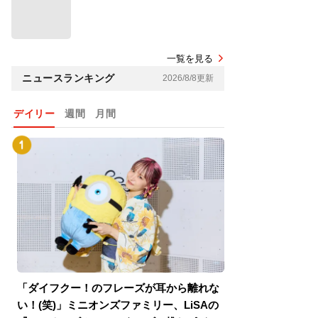
一覧を見る
ニュースランキング
2026/8/8更新
デイリー
週間
月間
「ダイフクー！のフレーズが耳から離れな
『スパイダーマン
い！(笑)」ミニオンズファミリー、LiSAの
介！グリーン・ゴ