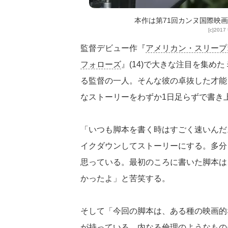
本作は第71回カンヌ国際映
[c]2017
監督デビュー作『
アメリカン・スリープ
フォローズ
』(14)で大きな注目を集
る監督の一人。そんな彼の卓抜した才能
なストーリーをわずか1日足らずで書き
「いつも脚本を書く時はすごく速いんだ
イクダウンしてストーリーにする。多分
思っている。最初のころに書いた脚本は
かったよ」と苦笑する。
そして「今回の脚本は、ある種の映画的
が持っている、内なる倫理のようなもの