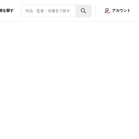
館を探す
アカウント
す、驚きの脚本テクニックとは？