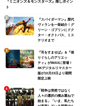
『ミニオンズ＆モンスターズ』推しポイン
トパス、ミステリ
ト
『スパイダーマン』歴代
ヴィランを一挙紹介！グ
リーン・ゴブリンにドク
ター・オクトパス、ミス
テリオまで
『耳をすませば』＆『借
りぐらしのアリエッ
ティ』がIMAXに登場！
4Kデジタルリマスター
版が10月23日より期間
限定上映
「戦争は突然ではなく
人々の選択の積み重ねで
始まる」「いま、私たち