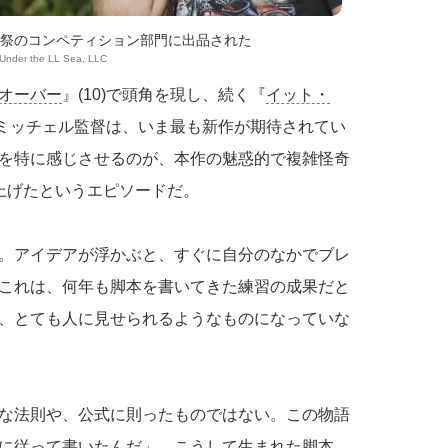
画祭のコンペティション部門に出品された
 Under the LL Sea, LLC
オーバー
』(10)で頭角を現し、続く『
イット・
めたミッチェル監督は、いま最も新作が期待されてい
を特に感じさせるのが、本作の魅惑的で複雑怪奇
上げたというエピソードだ。
。アイデアが浮かぶと、すぐに自分のなかでブレ
これは、何年も脚本を書いてきた練習の成果だと
、とても人に見せられるようなものになっていな
な法則や、公式に則ったものではない。この物語
に従って書いたんだ」。こうして生まれた脚本