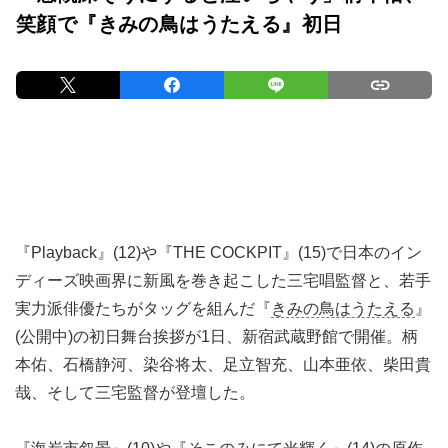
笑顔で『きみの鳥はうたえる』初日
『Playback』(12)や『THE COCKPIT』(15)で日本のイン
ディーズ映画界に新風を巻き起こした三宅唱監督と、若手
実力派俳優たちがタッグを組んだ『
きみの鳥はうたえる
』
(公開中)の初日舞台挨拶が1日、新宿武蔵野館で開催。柄
本佑、石橋静河、染谷将太、足立智充、山本亜依、柴田貴
哉、そして三宅監督が登壇した。