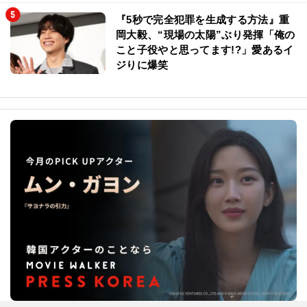
『5秒で完全犯罪を生成する方法』重
岡大毅、“現場の太陽”ぶり発揮「俺の
こと子役やと思ってます!?」愛あるイ
ジりに爆笑