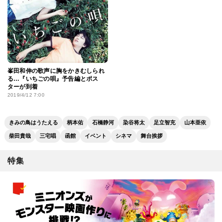
峯田和伸の歌声に胸をかきむしられ
る…『いちごの唄』予告編とポス
ターが到着
2019/4/12 7:00
きみの鳥はうたえる
柄本佑
石橋静河
染谷将太
足立智充
山本亜依
柴田貴哉
三宅唱
函館
イベント
シネマ
舞台挨拶
特集