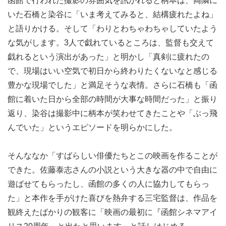
函館で行われた撮影の雰囲気を訊かれると柄本は、両隣に
いた石橋と染谷に「いま考えてみると、結構疲れたよね」
と語りかける。そして「わりとわちゃわちゃしていたよう
な気がします。3人で戯れているところは、監督も交えて
戯れるという演出があった」と明かし「真剣に疲れたの
で、現場はいい空気で初日から終わりたくないなと感じる
豊かな現場でした」と満足そうな表情。さらに石橋も「函
館に着いた日から全部の時間が大事な時間だった」と振り
返り、染谷は撮影中に柄本が笑わせてきたことや「ぶっ飛
んでいた」というエピソードを明らかにした。
そんななか「すばらしい俳優たちとこの映画を作ることが
できた。佐藤泰志さんの小説という大きな器の中で自由に
遊ばせてもらったし、函館の多くの人に協力してもらっ
た」と本作を手がけた喜びを熱弁する三宅監督は、作品を
観終えたばかりの観客に「映画の最初に『函館シネマアイ