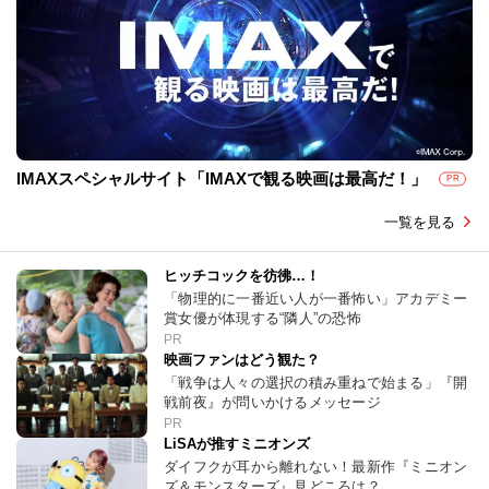
IMAXスペシャルサイト「IMAXで観る映画は最高だ！」
PR
一覧を見る
ヒッチコックを彷彿…！
「物理的に一番近い人が一番怖い」アカデミー
賞女優が体現する“隣人”の恐怖
PR
映画ファンはどう観た？
「戦争は人々の選択の積み重ねで始まる」『開
戦前夜』が問いかけるメッセージ
PR
LiSAが推すミニオンズ
ダイフクが耳から離れない！最新作『ミニオン
ズ＆モンスターズ』見どころは？