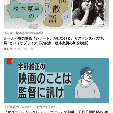
小説家・榎本憲男の炉前散語
ルール不在の映画『シラート』が仕掛ける、サスペンスへの“転
調”というサプライズ【小説家・榎本憲男の炉前散語】
第17回
2026/7/18 18:30
宇野維正の「映画のことは監督に訊け」
『マジカル・シークレット・ツアー』で飛躍。天野千尋監督の“生