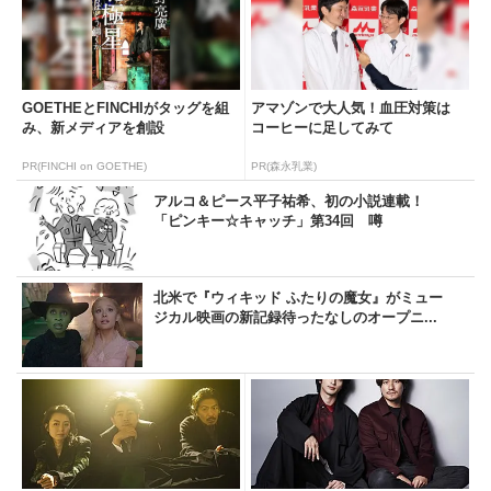
GOETHEとFINCHIがタッグを組
アマゾンで大人気！血圧対策は
み、新メディアを創設
コーヒーに足してみて
PR(FINCHI on GOETHE)
PR(森永乳業)
アルコ＆ピース平子祐希、初の小説連載！
「ピンキー☆キャッチ」第34回 噂
北米で『ウィキッド ふたりの魔女』がミュー
ジカル映画の新記録待ったなしのオープニ...