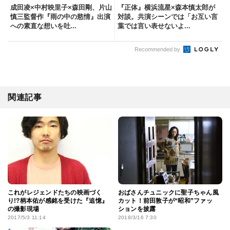
成田凌×中村映里子×森田剛、片山
『正体』横浜流星×森本慎太郎が
慎三監督作『雨の中の慾情』出演
対談。共演シーンでは「お互い言
への素直な想いを吐...
葉では言い表せないよ...
Recommended by
関連記事
これがレジェンドたちの映画づく
おばさんチュニックに聖子ちゃん風
り!?柄本佑が感銘を受けた『追憶』
カット！前田敦子が“昭和”ファッ
の撮影現場
ションを披露
2017/5/3 11:14
2018/3/16 7:30