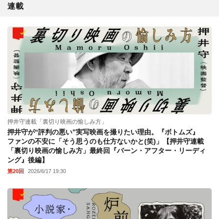
連載
押井守連載「裏切り映画の愉しみ方」
押井守が“評判の悪い”実写映画を撮りたい理由。『ボトムズ』
ファンの不安に「そう思うのも仕方ないかと(笑)」【押井守連載
「裏切り映画の愉しみ方」最終回『バーン・アフター・リーディ
ング』後編】
第20回
2026/6/17 19:30