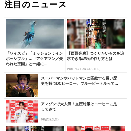
注目のニュース
「ワイスピ」「ミッション：イン
【西野亮廣】つくりたいものを追
ポッシブル」…『アクアマン／失
求できる環境の作り方とは
われた王国』と一緒に...
PR(FINCHI on GOETHE)
スーパーマンやバットマンに匹敵する長い歴
史を持つDCヒーロー、ブルービートルって...
アマゾンで大人気！血圧対策はコーヒーに足
してみて
PR(森永乳業)