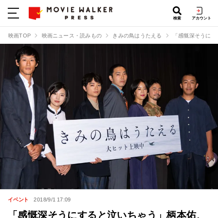
検索
アカウント
映画TOP
映画ニュース・読みもの
きみの鳥はうたえる
「感慨深そうにす
イベント
2018/9/1 17:09
「感慨深そうにすると泣いちゃう」柄本佑、