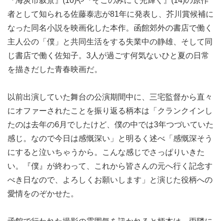
『海炭市叙景』(10)や『そこのみにて光輝く』(14)の原作
者として知られる佐藤泰志が81年に発表し、芥川賞候補に
なった同名小説を映画化した本作。函館郊外の書店で働く
主人公の「僕」と共同生活をする失業中の静雄、そして同
じ書店で働く佐知子。3人が過ごす何気ないひと夏の日常
を描きだした青春映画だ。
以前出演していた舞台の公演期間中に、三宅監督から直々
にオファーされたことを振り返る柄本は「クランクインし
たのは去年の6月でしたけど、僕の中では3年つづいていた
感じ。なので今日は感慨深い」と明るく述べ「感慨深そう
にすると泣いちゃうから。こんな感じでさっぱりいきた
い。『僕』が終わって、これから皆さんの元へ行く記念す
べき日なので、よろしくお願いします」と演じた役柄への
愛情をのぞかせた。