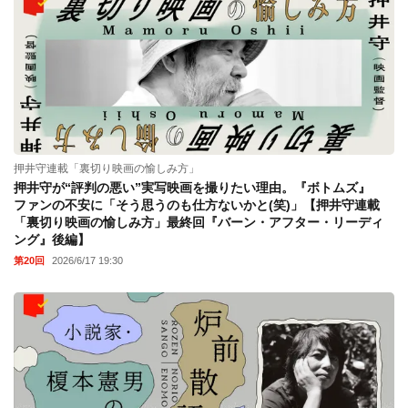
押井守連載「裏切り映画の愉しみ方」
押井守が“評判の悪い”実写映画を撮りたい理由。『ボトムズ』
ファンの不安に「そう思うのも仕方ないかと(笑)」【押井守連載
「裏切り映画の愉しみ方」最終回『バーン・アフター・リーディ
ング』後編】
第20回
2026/6/17 19:30