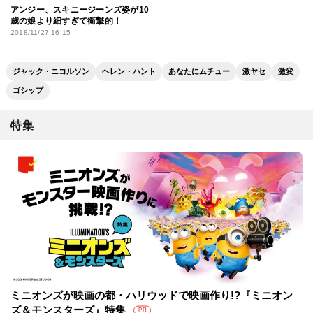
アンジー、スキニージーンズ姿が10
歳の娘より細すぎて衝撃的！
2018/11/27 16:15
ジャック・ニコルソン
ヘレン・ハント
あなたにムチュー
激ヤセ
激変
ゴシップ
特集
ミニオンズが映画の都・ハリウッドで映画作り!?『ミニオン
ズ＆モンスターズ』特集
PR