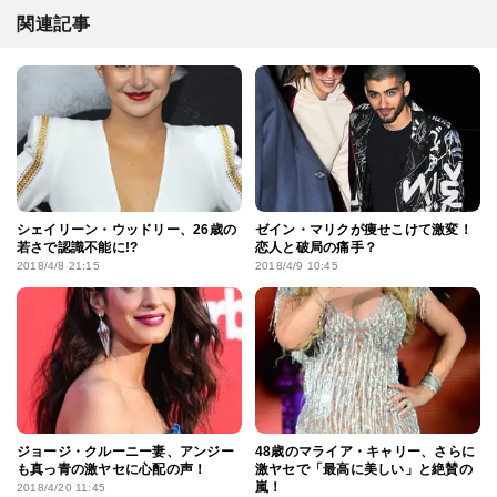
関連記事
シェイリーン・ウッドリー、26歳の
ゼイン・マリクが痩せこけて激変！
若さで認識不能に!?
恋人と破局の痛手？
2018/4/8 21:15
2018/4/9 10:45
ジョージ・クルーニー妻、アンジー
48歳のマライア・キャリー、さらに
も真っ青の激ヤセに心配の声！
激ヤセで「最高に美しい」と絶賛の
嵐！
2018/4/20 11:45