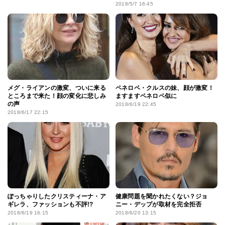
2018/5/7 16:45
メグ・ライアンの激変、ついに来る
ペネロペ・クルスの妹、顔が激変！
ところまで来た！顔の変化に悲しみ
ますますペネロペ似に
の声
2018/6/19 22:45
2018/6/17 22:15
ぽっちゃりしたクリスティーナ・ア
健康問題を聞かれたくない？ジョ
ギレラ、ファッションも不評!?
ニー・デップが取材を完全拒否
2018/6/19 16:15
2018/6/20 13:15