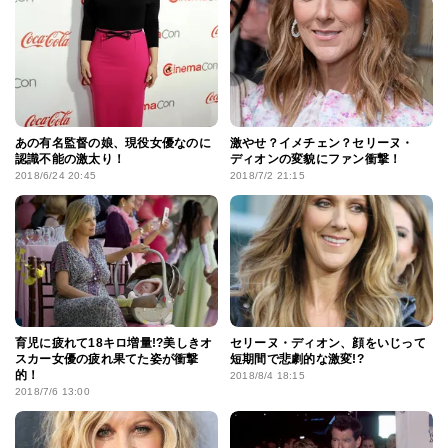
あの有名監督の娘、現役女優なのに
激やせ？イメチェン？セリーヌ・
認識不能の激太り！
ディオンの変貌にファン衝撃！
2018/6/24 20:45
2018/7/2 21:15
育児に疲れて18キロ増量!?美しきオ
セリーヌ・ディオン、顔をいじって
スカー女優の疲れ果てた姿が衝撃
短期間で悲劇的な激変!?
的！
2018/8/4 18:15
2018/7/6 13:00