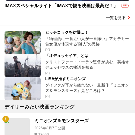
IMAXスペシャルサイト「IMAXで観る映画は最高だ！」
PR
一覧を見る
ヒッチコックを彷彿…！
「物理的に一番近い人が一番怖い」アカデミー
賞女優が体現する“隣人”の恐怖
PR
「オデュッセイア」とは
クリストファー・ノーラン監督が挑む、英雄オ
デュッセウスの物語を知る！
PR
LiSAが推すミニオンズ
ダイフクが耳から離れない！最新作『ミニオン
ズ＆モンスターズ』見どころは？
PR
デイリーみたい映画ランキング
ミニオンズ＆モンスターズ
2026年8月7日公開
12660