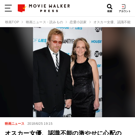
検索
アカウント
映画TOP
映画ニュース・読みもの
恋愛小説家
オスカー女優、認識不能の
映画ニュース
2018/6/25 19:15
オスカー女優、認識不能の激やせに心配の