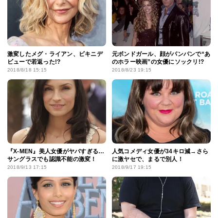
激変したメグ・ライアン、ビキニデ
元ボンドガール、顔がパンパンで“あ
ビューで若返った!?
のホラー映画”の女優にソックリ!?
2018/8/18 15:15
2018/8/23 19:15
『X-MEN』美人女優がヤバすぎる…
人気コメディ女優が34キロ減→さら
サングラスでも認識不能の激変！
に激ヤセで、まるで別人！
2018/9/13 17:15
2018/9/17 19:15