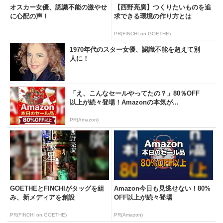
オスカー女優、認識不能の激やせ
【西野亮廣】つくりたいものを追
に心配の声！
求できる環境の作り方とは
PR(FINCHI on GOETHE)
1970年代のスター女優、認識不能を超えて別
人に！
「え、こんなセールやってたの？」80％OFF
以上が続々登場！Amazonの本気が...
PR(Amazon)
GOETHEとFINCHIがタッグを組
Amazon今日も見逃せない！80%
み、新メディアを創設
OFF以上が続々登場
PR(FINCHI on GOETHE)
PR(Amazon)