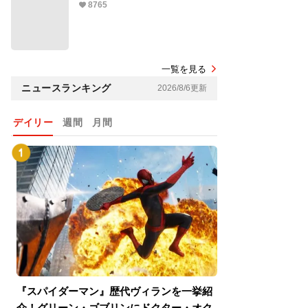
8765
一覧を見る
ニュースランキング
2026/8/6更新
デイリー
週間
月間
『スパイダーマン』歴代ヴィランを一挙紹
『スパイダーマン
介！グリーン・ゴブリンにドクター・オク
介！グリーン・ゴ