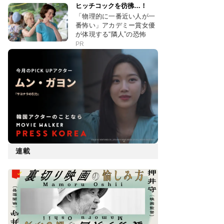
ヒッチコックを彷彿…！
「物理的に一番近い人が一
番怖い」アカデミー賞女優
が体現する“隣人”の恐怖
PR
連載