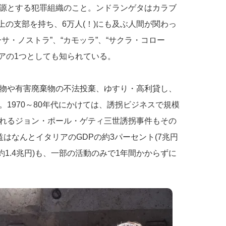
源とする犯罪組織のこと。ンドランゲタはカラブ
以上の支部を持ち、6万人(！)にも及ぶ人間が関わっ
サ・ノストラ”、“カモッラ”、“サクラ・コロー
ィアの1つとしても知られている。
物や有害廃棄物の不法投棄、ゆすり・高利貸し、
1970～80年代にかけては、誘拐ビジネスで規模
れるジョン・ポール・ゲティ三世誘拐事件もその
はなんとイタリアのGDPの約3パーセント(7兆円
約1.4兆円)も、一部の活動のみで1年間かからずに