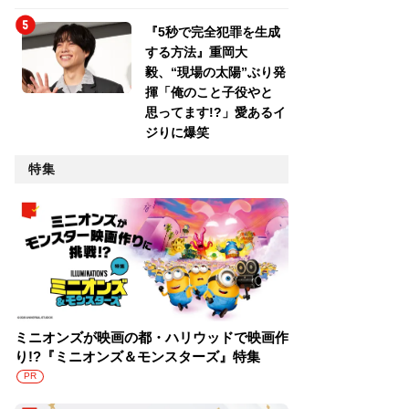
『5秒で完全犯罪を生成
する方法』重岡大
毅、“現場の太陽”ぶり発
揮「俺のこと子役やと
思ってます!?」愛あるイ
ジりに爆笑
特集
ミニオンズが映画の都・ハリウッドで映画作
り!?『ミニオンズ＆モンスターズ』特集
PR