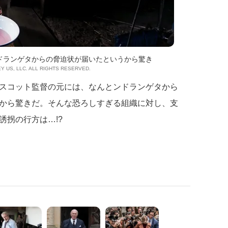
ドランゲタからの脅迫状が届いたというから驚き
EY US, LLC. ALL RIGHTS RESERVED.
スコット監督の元には、なんとンドランゲタから
から驚きだ。そんな恐ろしすぎる組織に対し、支
誘拐の行方は…!?