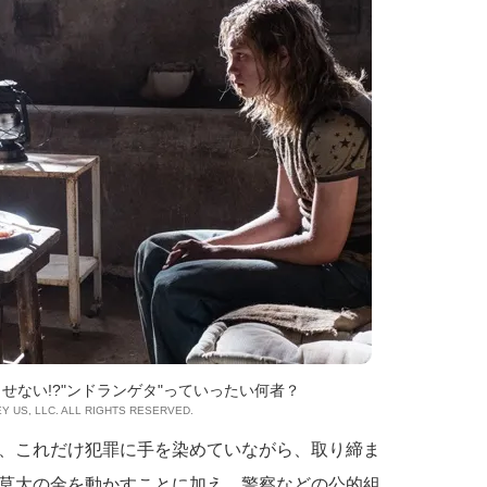
せない!?"ンドランゲタ"っていったい何者？
EY US, LLC. ALL RIGHTS RESERVED.
、これだけ犯罪に手を染めていながら、取り締ま
莫大の金を動かすことに加え、警察などの公的組