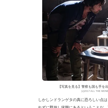
【写真を見る】警察も国も手を出
[c]2017 ALL THE MON
しかしンドランゲタの真に恐ろしい点は
れずに野放し状態にあるということだ。