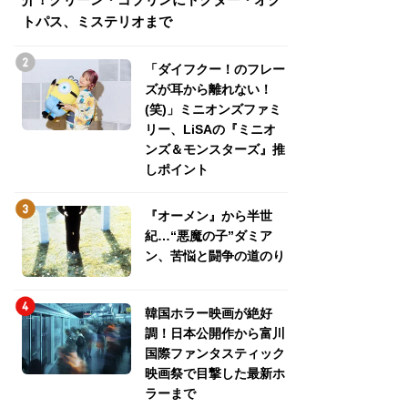
トパス、ミステリオまで
トパス、ミステリ
「ダイフクー！のフレー
ズが耳から離れない！
(笑)」ミニオンズファミ
リー、LiSAの『ミニオ
ンズ＆モンスターズ』推
しポイント
『オーメン』から半世
紀…“悪魔の子”ダミア
ン、苦悩と闘争の道のり
韓国ホラー映画が絶好
調！日本公開作から富川
国際ファンタスティック
映画祭で目撃した最新ホ
ラーまで