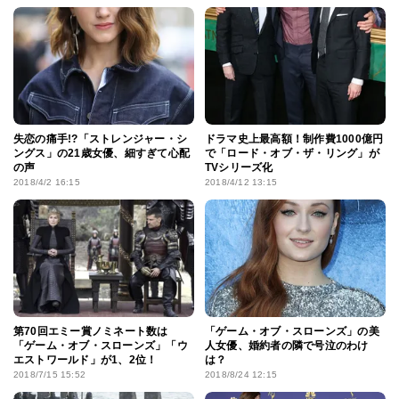
配信開始
失恋の痛手!?「ストレンジャー・シ
ドラマ史上最高額！制作費1000億円
ングス」の21歳女優、細すぎて心配
で「ロード・オブ・ザ・リング」が
の声
TVシリーズ化
2018/4/2 16:15
2018/4/12 13:15
第70回エミー賞ノミネート数は
「ゲーム・オブ・スローンズ」の美
「ゲーム・オブ・スローンズ」「ウ
人女優、婚約者の隣で号泣のわけ
エストワールド」が1、2位！
は？
2018/7/15 15:52
2018/8/24 12:15