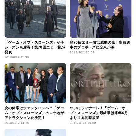
「ゲーム・オブ・スローンズ」が今
第70回エミー賞は感動の嵐！生放送
シーズンも席巻！第70回エミー賞が
中のプロポーズに全米が涙
発表
2018/9/21 20:57
2018/9/19 11:30
次の休暇はウェスタロスへ？「ゲー
ついにフィナーレ！「ゲーム・オ
ム・オブ・スローンズ」のロケ地が
ブ・スローンズ」最終章は来年4月
アトラクション化決定！
より世界同時放送
2018/10/2 14:30
2018/11/14 15:00