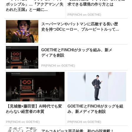
ポッシブル」…『アクアマン／失
求できる環境の作り方とは
われた王国』と一緒に...
PR(FINCHI on GOETHE)
スーパーマンやバットマンに匹敵する長い歴
史を持つDCヒーロー、ブルービートルって...
GOETHEとFINCHIがタッグを組み、新メ
ディアを創設
PR(FINCHI on GOETHE)
【見城徹×藤田晋】AI時代でも変
GOETHEとFINCHIがタッグを組
わらない経営者の本質
み、新メディアを創設
PR(FINCHI on GOETHE)
PR(FINCHI on GOETHE)
アルコ＆ピース平子祐希、初の小説連載！