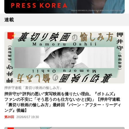
連載
押井守連載「裏切り映画の愉しみ方」
押井守が“評判の悪い”実写映画を撮りたい理由。『ボトムズ』
ファンの不安に「そう思うのも仕方ないかと(笑)」【押井守連載
「裏切り映画の愉しみ方」最終回『バーン・アフター・リーディ
ング』後編】
第20回
2026/6/17 19:30