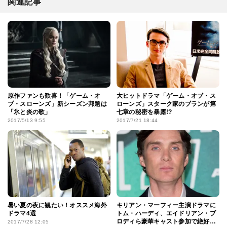
関連記事
原作ファンも歓喜！「ゲーム・オ
大ヒットドラマ「ゲーム・オブ・ス
ブ・スローンズ」新シーズン邦題は
ローンズ」スターク家のブランが第
「氷と炎の歌」
七章の秘密を暴露!?
2017/5/13 9:55
2017/7/21 18:44
暑い夏の夜に観たい！オススメ海外
キリアン・マーフィー主演ドラマに
ドラマ4選
トム・ハーディ、エイドリアン・ブ
ロディら豪華キャスト参加で絶好
2017/7/28 12:05