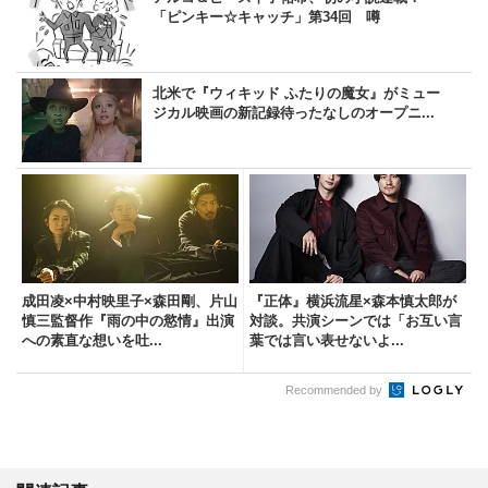
「ピンキー☆キャッチ」第34回 噂
北米で『ウィキッド ふたりの魔女』がミュー
ジカル映画の新記録待ったなしのオープニ...
成田凌×中村映里子×森田剛、片山
『正体』横浜流星×森本慎太郎が
慎三監督作『雨の中の慾情』出演
対談。共演シーンでは「お互い言
への素直な想いを吐...
葉では言い表せないよ...
Recommended by