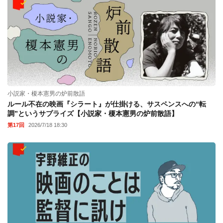
小説家・榎本憲男の炉前散語
ルール不在の映画『シラート』が仕掛ける、サスペンスへの“転
調”というサプライズ【小説家・榎本憲男の炉前散語】
第17回
2026/7/18 18:30