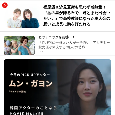
福原遥＆汐見夏衛も思わず感無量！
『あの星が降る丘で、君とまた出会い
たい。』で高校教師になった主人公の
想いと成長に胸を打たれる
ヒッチコックを彷彿…！
「物理的に一番近い人が一番怖い」アカデミー
賞女優が体現する“隣人”の恐怖
PR