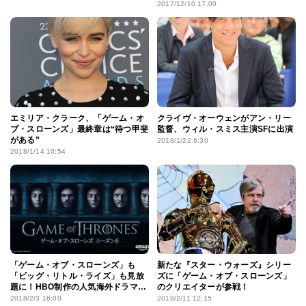
調！
2017/12/10 17:00
エミリア・クラーク、「ゲーム・オ
クライヴ・オーウェンがアン・リー
ブ・スローンズ」最終章は“待つ甲斐
監督、ウィル・スミス主演SFに出演
がある”
2018/1/22 6:30
2018/1/14 10:54
「ゲーム・オブ・スローンズ」も
新たな『スター・ウォーズ』シリー
「ビッグ・リトル・ライズ」も見放
ズに「ゲーム・オブ・スローンズ」
題に！HBO制作の人気海外ドラマが
のクリエイターが参戦！
4月からAmazonプライム・ビデオで
2018/2/3 16:00
2018/2/11 12:15