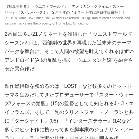
【写真を見る】「ウエストワールド」「アメリカン・クライム・ストー
リー」 『スピルバーグ！』 など今年のノミネート作は注目作目白押し！
[c] 2018 Home Box Office, Inc. All rights reserved. HBO[r] and related channels and
service marks are the property of Home Box Office, Inc.
2番目に多い21ノミネートを獲得した「ウエストワールド
シーズン2」は、西部劇の世界を再現した近未来のテーマ
パークを舞台に、そこで人間の欲望を叶えてくれるはずの
アンドロイド(AI)の反乱を描く、ウエスタンとSFを融合さ
せた異色作だ。
製作総指揮を務めるのは「LOST」など数多くのヒットド
ラマを生みだしてきたプロデューサーで『スター・ウォー
ズ/フォースの覚醒』(15)の監督としても知られるJ・J・エ
イブラムズ。そして、兄のクリストファー・ノーランと共
に『ダークナイト』(08)、『インターステラー』(14)など
多くのヒット作に携わってきた脚本家のジョナサン・ノー
ラン。ノーランは妻のリサ・ジョイと共に脚本も担