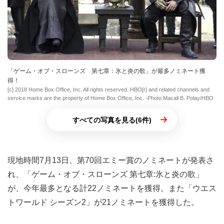
「ゲーム・オブ・スローンズ 第七章：氷と炎の歌」が最多ノミネート獲
得！
[c] 2018 Home Box Office, Inc. All rights reserved. HBO[r] and related channels and
service marks are the property of Home Box Office, Inc. -Photo:Macall B. Polay/HBO
すべての写真を見る(6件)
現地時間7月13日、第70回エミー賞のノミネートが発表さ
れ、「ゲーム・オブ・スローンズ 第七章:氷と炎の歌」
が、今年最多となる計22ノミネートを獲得。また「ウエス
トワールド シーズン2」が21ノミネートを獲得した。