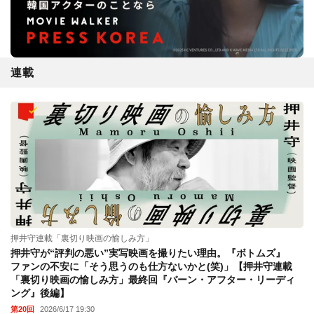
連載
押井守連載「裏切り映画の愉しみ方」
押井守が“評判の悪い”実写映画を撮りたい理由。『ボトムズ』
ファンの不安に「そう思うのも仕方ないかと(笑)」【押井守連載
「裏切り映画の愉しみ方」最終回『バーン・アフター・リーディ
ング』後編】
第20回
2026/6/17 19:30