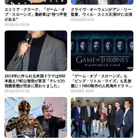
エミリア・クラーク、「ゲーム・オ
クライヴ・オーウェンがアン・リー
ブ・スローンズ」最終章は“待つ甲斐
監督、ウィル・スミス主演SFに出演
がある”
2018/1/22 6:30
2018/1/14 10:54
2018年に作られる米国ドラマは500
「ゲーム・オブ・スローンズ」も
本超え!?町山智浩が宣言「テレビの
「ビッグ・リトル・ライズ」も見放
視聴形態が完全に変わりました」
題に！HBO制作の人気海外ドラマが
4月からAmazonプライム・ビデオで
2018/1/30 17:32
2018/2/3 16:00
配信開始