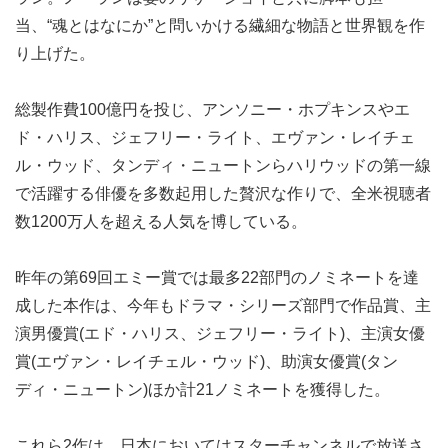
当、“魂とはなにか”と問いかける繊細な物語と世界観を作
り上げた。
総製作費100億円を投じ、アンソニー・ホプキンスやエ
ド・ハリス、ジェフリー・ライト、エヴァン・レイチェ
ル・ウッド、タンディ・ニュートンらハリウッドの第一線
で活躍する俳優を多数起用した贅沢な作りで、全米視聴者
数1200万人を超える人気を博している。
昨年の第69回エミー賞では最多22部門のノミネートを達
成した本作は、今年もドラマ・シリーズ部門で作品賞、主
演男優賞(エド・ハリス、ジェフリー・ライト)、主演女優
賞(エヴァン・レイチェル・ウッド)、助演女優賞(タン
ディ・ニュートン)ほか計21ノミネートを獲得した。
これら2作は、日本においてはスターチャンネルで放送さ