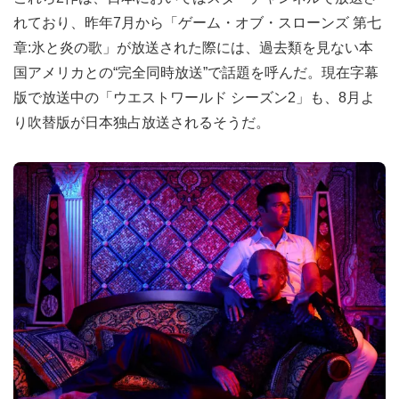
れており、昨年7月から「ゲーム・オブ・スローンズ 第七
章:氷と炎の歌」が放送された際には、過去類を見ない本
国アメリカとの“完全同時放送”で話題を呼んだ。現在字幕
版で放送中の「ウエストワールド シーズン2」も、8月よ
り吹替版が日本独占放送されるそうだ。