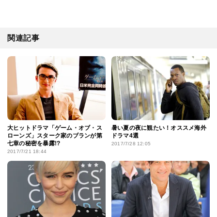
関連記事
大ヒットドラマ「ゲーム・オブ・ス
暑い夏の夜に観たい！オススメ海外
ローンズ」スターク家のブランが第
ドラマ4選
七章の秘密を暴露!?
2017/7/28 12:05
2017/7/21 18:44