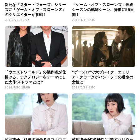
新たな『スター・ウォーズ』シリー
「ゲーム・オブ・スローンズ」最終
ズに「ゲーム・オブ・スローンズ」
シーズンの戦闘シーン、撮影に55日
のクリエイターが参戦！
間！
2018/2/11 12:15
2018/4/19 8:30
「ウエストワールド」の製作者が仕
“ゲースロ”で大ブレイク！エミリ
掛ける、テクノロジーをテーマにし
ア・クラークがハン・ソロの運命の
た大作SFドラマとは？
女性に
2018/4/30 18:00
2018/5/22 8:00
菊地凛子、話題の海外ドラマ「ウエ
菊地凛子が“多様性”目指すハリウッ