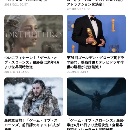
アトラクション化決定！
2018/9/21 20:57
2018/10/2 14:30
ついにフィナーレ！「ゲーム・オ
第76回ゴールデン・グローブ賞ドラ
ブ・スローンズ」最終章は来年4月
マ部門、映画俳優とテレビドラマ俳
より世界同時放送
優の垣根がほぼ消滅！
2018/11/14 15:00
2019/1/8 23:15
最終章目前！「ゲーム・オブ・ス
「ゲーム・オブ・スローンズ」最終
ローンズ」前日譚のキャスト8人が
章は4月15日より放送決定！全世界
発表
待望のトレーラーも同時解禁