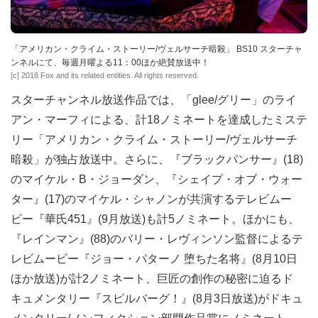
「アメリカン・クライム・ストーリー/ヴェルサーチ暗殺」 BS10 スターチャ
ンネルにて、毎週月曜よる11：00ほか絶賛放送中！
[c] 2018 Fox and its related entities. All rights reserved.
スターチャンネル放送作品では、「glee/グリー」のライ
アン・マーフィによる、計18ノミネートを達成したミステ
リー「アメリカン・クライム・ストーリー/ヴェルサーチ
暗殺」が独占放送中。さらに、『ブラックパンサー』(18)
のマイケル・B・ジョーダン、『シェイプ・オブ・ウォー
ター』(17)のマイケル・シャノンが共演するテレビムー
ビー『華氏451』(9月放送)も計5ノミネート。ほかにも、
『レインマン』(88)のバリー・レヴィンソン監督によるテ
レビムービー『ジョー・パターノ 堕ちた名将』(8月10日
ほか放送)が計2ノミネート、巨匠の創作の秘密に迫るド
キュメンタリー『スピルバーグ！』(8月3日放送)がドキュ