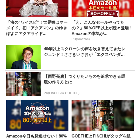
「海の“ワイスピ”！世界観はマー
「え、こんなセールやってた
メイド」初「アクアマン」のゆき
の？」80％OFF以上が続々登場！
ぽよにアクアライド...
Amazonの本気が...
PR(Amazon)
40年以上スタローンの声を吹き替えてきたレ
ジェンド！ささきいさおが「エクスペンダ...
【西野亮廣】つくりたいものを追求できる環
境の作り方とは
PR(FINCHI on GOETHE)
Amazon今日も見逃せない！80%
GOETHEとFINCHIがタッグを組