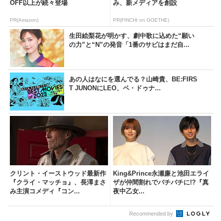
OFF以上が続々登場
み、新メディアを創設
PR(Amazon)
PR(FINCHI on GOETHE)
生田絵梨花が明かす、劇中歌に込めた“願い
の力”と“N”の発音「1番のサビはまだ自...
あの人はなにを選んでる？山崎貴、BE:FIRS
T JUNONにLEO、ペ・ドゥナ...
クリント・イーストウッド最新作
King&Prince永瀬廉と池田エライ
『クライ・マッチョ』、長澤まさ
ザが仲間割れでバチバチに!?『真
み主演コメディ『コン...
夜中乙女...
Recommended by