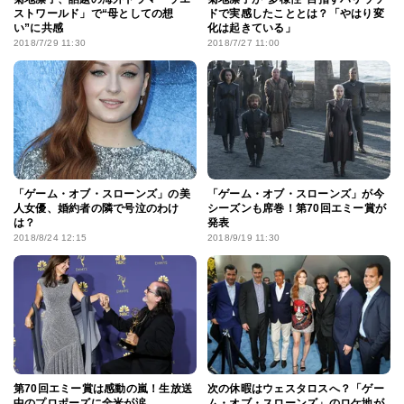
ストワールド」で“母としての想
ドで実感したこととは？「やはり変
い”に共感
化は起きている」
2018/7/29 11:30
2018/7/27 11:00
「ゲーム・オブ・スローンズ」の美
「ゲーム・オブ・スローンズ」が今
人女優、婚約者の隣で号泣のわけ
シーズンも席巻！第70回エミー賞が
は？
発表
2018/8/24 12:15
2018/9/19 11:30
第70回エミー賞は感動の嵐！生放送
次の休暇はウェスタロスへ？「ゲー
中のプロポーズに全米が涙
ム・オブ・スローンズ」のロケ地が