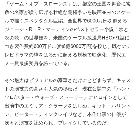
「ゲーム・オブ・スローンズ」は、架空の王国を舞台に複
数の名家が繰り広げる壮絶な覇権争いを映画並みのスケー
ルで描くスペクタクル巨編。全世界で6000万部を超える
ジョージ・R・R・マーティンのベストセラー小説「氷と
炎の歌」の世界観を、米国のケーブル放送局HBOが1話に
つき製作費約600万ドル(約6億6000万円)を投じ、既存のテ
レビドラマの枠をはるかに超える規模で映像化。歴代エ
ミー賞最多受賞を誇っている。
その魅力はビジュアルの豪華さだけにとどまらず、キャス
トの演技力の高さも人気の秘密だ。現在公開中の『ハン・
ソロ/スター・ウォーズ・ストーリー』にヒロインとして
出演中のエミリア・クラークをはじめ、キット・ハリント
ン、ピーター・ディンクレイジなど、本作出演の俳優が
次々と演技を認められ、ブレイクしているのだ。