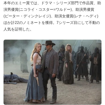
本年のエミー賞では、ドラマ・シリーズ部門で作品賞、助
演男優賞(ニコライ・コスター=ワルドー)、助演男優賞
(ピーター・ディンクレイジ)、助演女優賞(レナ・ヘディ)
ほか計22のノミネートを獲得。7シリーズ目にして不動の
人気を証明した。