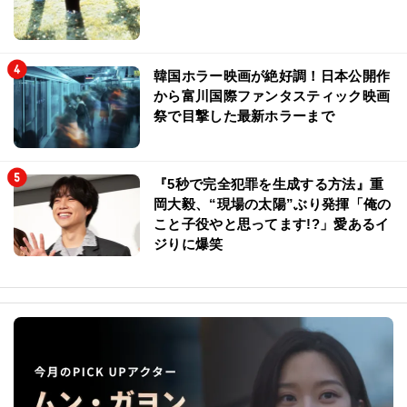
韓国ホラー映画が絶好調！日本公開作
から富川国際ファンタスティック映画
祭で目撃した最新ホラーまで
『5秒で完全犯罪を生成する方法』重
岡大毅、“現場の太陽”ぶり発揮「俺の
こと子役やと思ってます!?」愛あるイ
ジりに爆笑