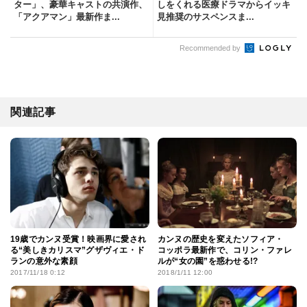
ター」、豪華キャストの共演作、
しをくれる医療ドラマからイッキ
「アクアマン」最新作ま...
見推奨のサスペンスま...
Recommended by
関連記事
19歳でカンヌ受賞！映画界に愛され
カンヌの歴史を変えたソフィア・
る“美しきカリスマ”グザヴィエ・ド
コッポラ最新作で、コリン・ファレ
ランの意外な素顔
ルが“女の園”を惑わせる!?
2017/11/18 0:12
2018/1/11 12:00