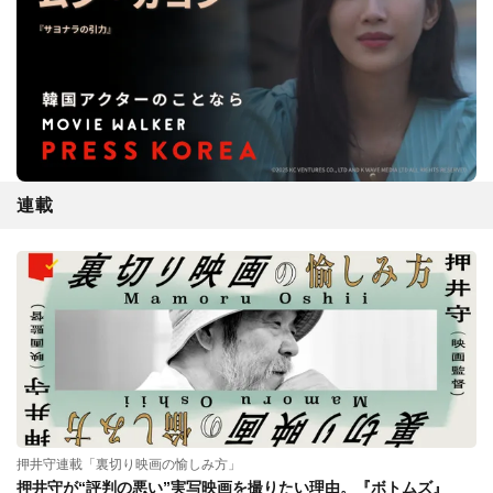
連載
押井守連載「裏切り映画の愉しみ方」
押井守が“評判の悪い”実写映画を撮りたい理由。『ボトムズ』