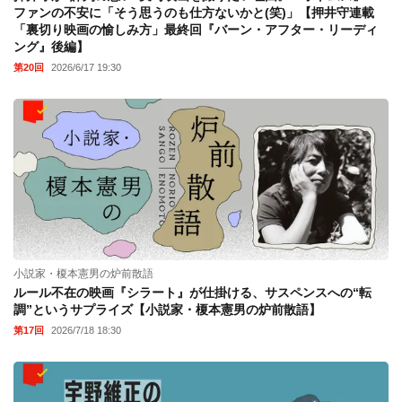
ファンの不安に「そう思うのも仕方ないかと(笑)」【押井守連載
「裏切り映画の愉しみ方」最終回『バーン・アフター・リーディ
ング』後編】
第20回
2026/6/17 19:30
小説家・榎本憲男の炉前散語
ルール不在の映画『シラート』が仕掛ける、サスペンスへの“転
調”というサプライズ【小説家・榎本憲男の炉前散語】
第17回
2026/7/18 18:30