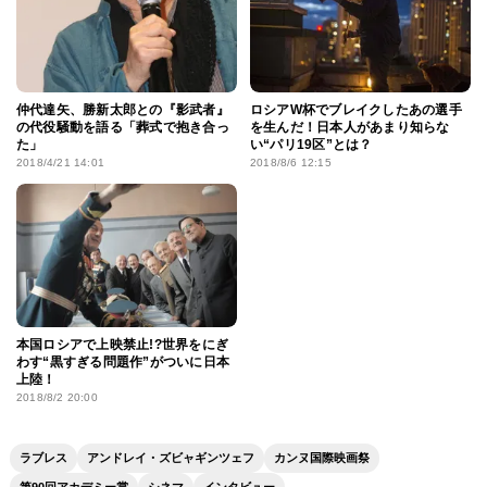
仲代達矢、勝新太郎との『影武者』
ロシアW杯でブレイクしたあの選手
の代役騒動を語る「葬式で抱き合っ
を生んだ！日本人があまり知らな
た」
い“パリ19区”とは？
2018/4/21 14:01
2018/8/6 12:15
本国ロシアで上映禁止!?世界をにぎ
わす“黒すぎる問題作”がついに日本
上陸！
2018/8/2 20:00
ラブレス
アンドレイ・ズビャギンツェフ
カンヌ国際映画祭
第90回アカデミー賞
シネマ
インタビュー