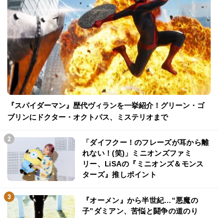
『スパイダーマン』歴代ヴィランを一挙紹介！グリーン・ゴ
ブリンにドクター・オクトパス、ミステリオまで
「ダイフクー！のフレーズが耳から離
れない！(笑)」ミニオンズファミ
リー、LiSAの『ミニオンズ＆モンス
ターズ』推しポイント
『オーメン』から半世紀…“悪魔の
子”ダミアン、苦悩と闘争の道のり