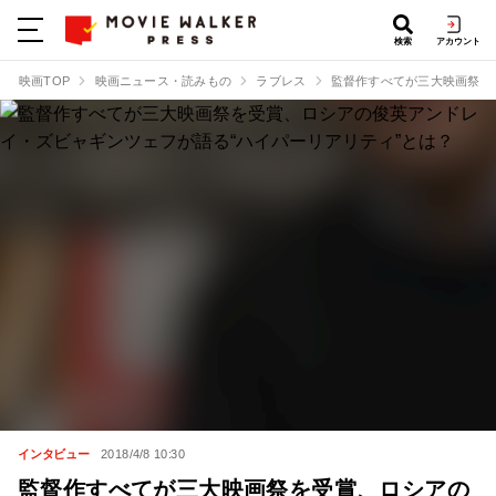
検索
アカウント
映画TOP
映画ニュース・読みもの
ラブレス
監督作すべてが三大映画祭を
インタビュー
2018/4/8 10:30
監督作すべてが三大映画祭を受賞、ロシアの