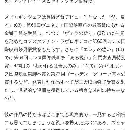
英、アンドレイ・ズビャギンツェフ監督だ。
ズビャギンツェフは長編監督デビュー作となった『父、帰
る』(03)で第60回ヴェネチア国際映画祭の最高賞にあたる
金獅子賞を受賞し、つづく『ヴェラの祈り』(07)では主演
を務めたコンスタンチン・ラヴロネンコに第60回カンヌ国
際映画祭男優賞をもたらす。さらに『エレナの惑い』(11)
では第64回カンヌ国際映画祭「ある視点」部門審査員特別
賞、4作目の『裁かれるは善人のみ』(14)では第67回カン
ヌ国際映画祭脚本賞と第72回ゴールデン・グローブ賞を受
賞するなど、発表した作品すべてが三大映画祭で受賞を果
たし、世界的な評価を獲得している稀有な才能の持ち主な
のだ。
彼の作品の持ち味はどこまでも現実的で、一見すると冷酷
にも思えてしまうような視点を携えた演出にある。ズビャ