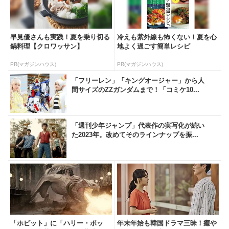
早見優さんも実践！夏を乗り切る
冷えも紫外線も怖くない！夏を心
鍋料理【クロワッサン】
地よく過ごす簡単レシピ
PR(マガジンハウス)
PR(マガジンハウス)
「フリーレン」「キングオージャー」から人
間サイズのZZガンダムまで！「コミケ10...
「週刊少年ジャンプ」代表作の実写化が続い
た2023年。改めてそのラインナップを振...
「ホビット」に「ハリー・ポッ
年末年始も韓国ドラマ三昧！癒や