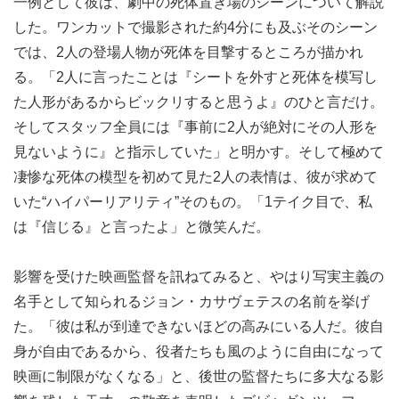
一例として彼は、劇中の死体置き場のシーンについて解説
した。ワンカットで撮影された約4分にも及ぶそのシーン
では、2人の登場人物が死体を目撃するところが描かれ
る。「2人に言ったことは『シートを外すと死体を模写し
た人形があるからビックリすると思うよ』のひと言だけ。
そしてスタッフ全員には『事前に2人が絶対にその人形を
見ないように』と指示していた」と明かす。そして極めて
凄惨な死体の模型を初めて見た2人の表情は、彼が求めて
いた“ハイパーリアリティ”そのもの。「1テイク目で、私
は『信じる』と言ったよ」と微笑んだ。
影響を受けた映画監督を訊ねてみると、やはり写実主義の
名手として知られるジョン・カサヴェテスの名前を挙げ
た。「彼は私が到達できないほどの高みにいる人だ。彼自
身が自由であるから、役者たちも風のように自由になって
映画に制限がなくなる」と、後世の監督たちに多大なる影