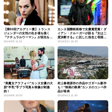
【第90回アカデミー賞】トランス
カンヌ国際映画祭で女優賞受賞！ダ
ジェンダーの女性の生き様を描く
イアン・クルーガーが語る『女は二
『ナチュラルウーマン』が栄光を掴
度決断する』に託した信念と母国へ
む！
の想い
2018/3/5 11:32
2018/3/21 18:30
“美魔女アラフォー”カンヌ女優の大
村上春樹原作の作品やゴダール新作
胆“半乳”手ブラ写真＆映像が刺激
も！“映画の祭典”カンヌのコンペ作
的！
品が発表
2018/4/6 20:00
2018/4/13 11:30