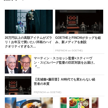
20万円以上の高額アイテムがズラ
GOETHEとFINCHIがタッグを組
リ！お年玉で買いたい洋画のハイ
み、新メディアを創設
クオリティすぎるス...
PR(FINCHI on GOETHE)
マーティン・スコセッシ監督×スティーヴ
ン・スピルバーグ監督の巨匠対談をお届け。
『...
【見城徹×藤田晋】AI時代でも変わらない経
営者の本質
PR(FINCHI on GOETHE)