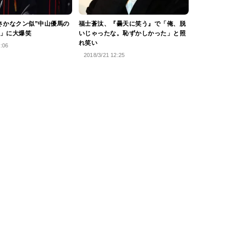
さかなクン似”中山優馬の
福士蒼汰、『曇天に笑う』で「俺、脱
」に大爆笑
いじゃったな。恥ずかしかった」と照
れ笑い
5:06
2018/3/21 12:25