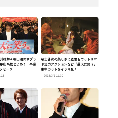
川雄輝＆桐山漣のサプラ
福士蒼汰の美しさに監督もウットリ!?
叡山高校どよめく！卒業
ド迫力アクションなど『曇天に笑う』
メッセージ
劇中カットをイッキ見！
5:13
2018/3/1 11:30