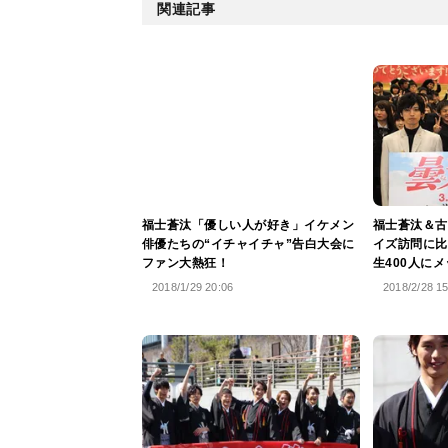
関連記事
福士蒼汰「優しい人が好き」イケメン
福士蒼汰＆古
俳優たちの“イチャイチャ”告白大会に
イズ訪問に比
ファン大熱狂！
生400人に
2018/1/29 20:06
2018/2/28 1