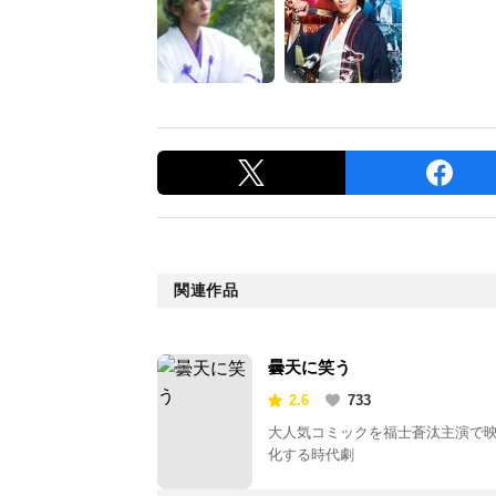
関連作品
曇天に笑う
2.6
733
大人気コミックを福士蒼汰主演で
化する時代劇