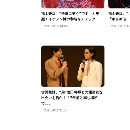
福士蒼汰「“快晴に笑う”です」と笑
福士蒼汰、“
顔！イケメン陣の和装をチェック
「ギョギョ！
2018/3/12 14:03
2018/3/12 1
古川雄輝、“弟”菅田将暉との運命的な
出会いを告白！「7年前と同じ場所
で…」
2018/4/11 21:50