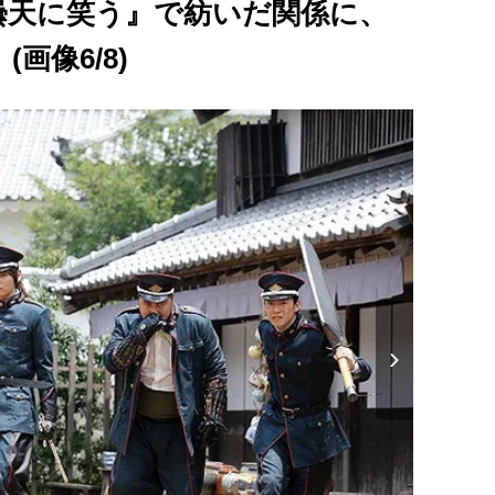
曇天に笑う』で紡いだ関係に、
画像6/8)