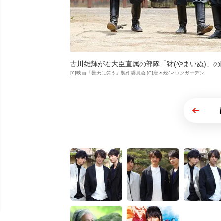
古川雄輝が右大臣直属の部隊「犲(やまいぬ)」
[C]映画「曇天に笑う」製作委員会 [C]唐々煙/マッグガーデン