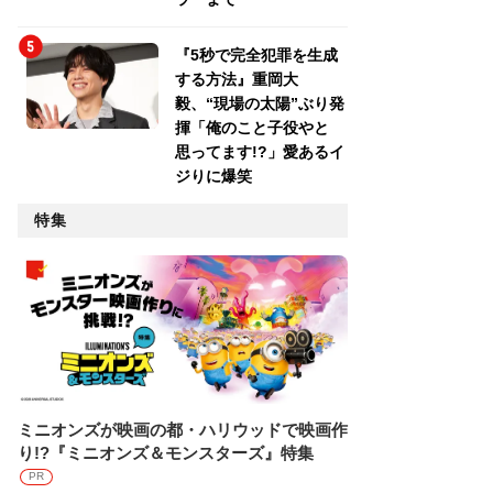
『5秒で完全犯罪を生成
する方法』重岡大
毅、“現場の太陽”ぶり発
揮「俺のこと子役やと
思ってます!?」愛あるイ
ジりに爆笑
特集
ミニオンズが映画の都・ハリウッドで映画作
り!?『ミニオンズ＆モンスターズ』特集
PR