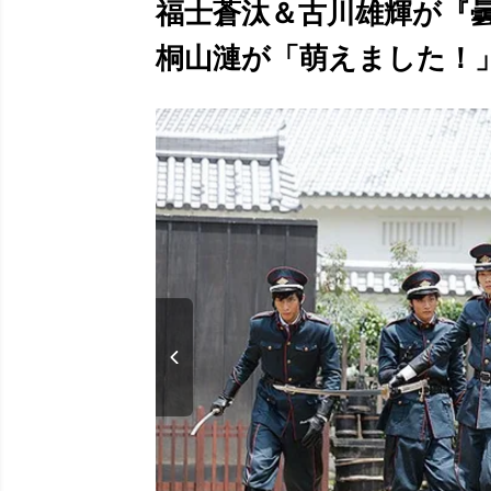
福士蒼汰＆古川雄輝が『
桐山漣が「萌えました！」(