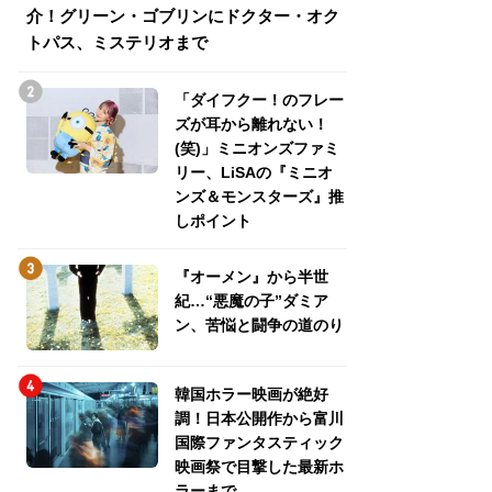
介！グリーン・ゴブリンにドクター・オク
介！グリーン・ゴ
トパス、ミステリオまで
トパス、ミステリ
「ダイフクー！のフレー
ズが耳から離れない！
(笑)」ミニオンズファミ
リー、LiSAの『ミニオ
ンズ＆モンスターズ』推
しポイント
『オーメン』から半世
紀…“悪魔の子”ダミア
ン、苦悩と闘争の道のり
韓国ホラー映画が絶好
調！日本公開作から富川
国際ファンタスティック
映画祭で目撃した最新ホ
ラーまで