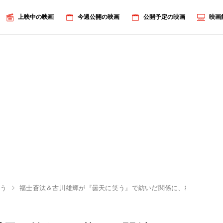
上映中の映画
今週公開の映画
公開予定の映画
映画
笑う
福士蒼汰＆古川雄輝が『曇天に笑う』で紡いだ関係に、桐山漣が「