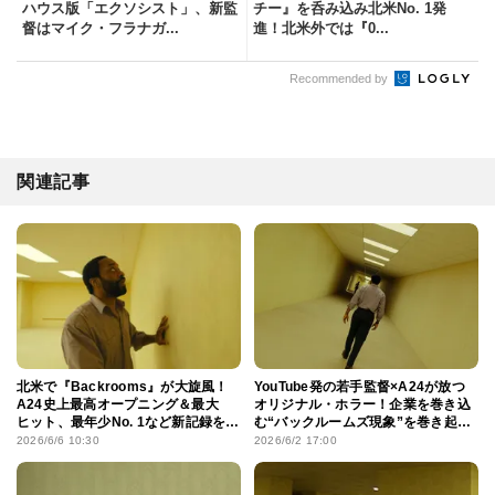
ハウス版「エクソシスト」、新監
チー』を呑み込み北米No. 1発
督はマイク・フラナガ...
進！北米外では『0...
Recommended by
関連記事
北米で『Backrooms』が大旋風！
YouTube発の若手監督×A24が放つ
A24史上最高オープニング＆最大
オリジナル・ホラー！企業を巻き込
ヒット、最年少No. 1など新記録を連
む“バックルームズ現象”を巻き起こ
発
した『Backrooms』日本公開決定
2026/6/6 10:30
2026/6/2 17:00