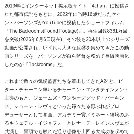
2019年にインターネット掲示板サイト「4chan」に投稿さ
れた都市伝説をもとに、2022年に当時16歳だったケイ
ン・パーソンズがYouTubeに投稿したショートフィルム
『The Backrooms(Found Footage)』。再生回数8361万回
を突破(2026年6月6日現在)、その後も20本以上のシリーズ
動画が公開され、いずれも大きな反響を集めてきたこの動
画シリーズを、パーソンズが自ら監督を務めて長編映画化
したのが『Backrooms』だ。
これまで数々の気鋭監督たちを輩出してきたA24と、ピー
ター・チャーニン率いるチャーニン・エンタテインメント
主導のもと、ジェームズ・ワンやオズグッド・パーキン
ス、ショーン・レヴィといった錚々たる顔ぶれがプロ
デューサーとして参画。アカデミー賞ノミネート経験のあ
るキウェテル・イジョフォーとレナーテ・レインスヴェが
共演し、冒頭でも触れた通り想像を上回る大成功を収めて