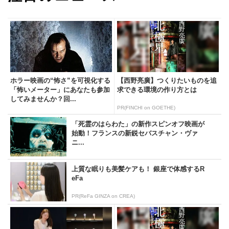
ホラー映画の“怖さ”を可視化する
【西野亮廣】つくりたいものを追
「怖いメーター」にあなたも参加
求できる環境の作り方とは
してみませんか？回...
PR(FINCHI on GOETHE)
「死霊のはらわた」の新作スピンオフ映画が
始動！フランスの新鋭セバスチャン・ヴァ
ニ...
上質な眠りも美髪ケアも！ 銀座で体感するR
eFa
PR(ReFa GINZA on CREA)