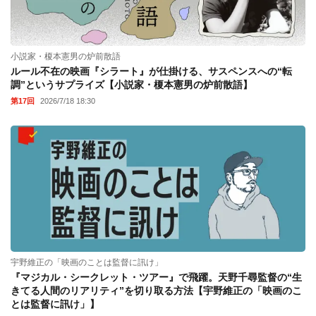
小説家・榎本憲男の炉前散語
ルール不在の映画『シラート』が仕掛ける、サスペンスへの“転
調”というサプライズ【小説家・榎本憲男の炉前散語】
第17回
2026/7/18 18:30
宇野維正の「映画のことは監督に訊け」
『マジカル・シークレット・ツアー』で飛躍。天野千尋監督の“生
きてる人間のリアリティ”を切り取る方法【宇野維正の「映画のこ
とは監督に訊け」】