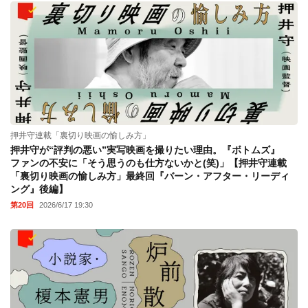
押井守連載「裏切り映画の愉しみ方」
押井守が“評判の悪い”実写映画を撮りたい理由。『ボトムズ』
ファンの不安に「そう思うのも仕方ないかと(笑)」【押井守連載
「裏切り映画の愉しみ方」最終回『バーン・アフター・リーディ
ング』後編】
第20回
2026/6/17 19:30