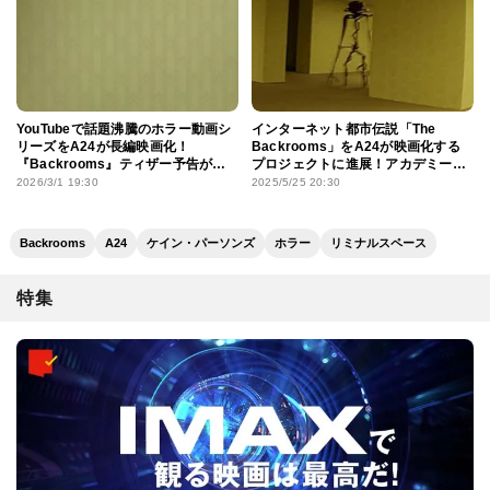
YouTubeで話題沸騰のホラー動画シ
インターネット都市伝説「The
リーズをA24が長編映画化！
Backrooms」をA24が映画化する
『Backrooms』ティザー予告が公
プロジェクトに進展！アカデミー賞
開
候補俳優に出演交渉中
2026/3/1 19:30
2025/5/25 20:30
Backrooms
A24
ケイン・パーソンズ
ホラー
リミナルスペース
特集