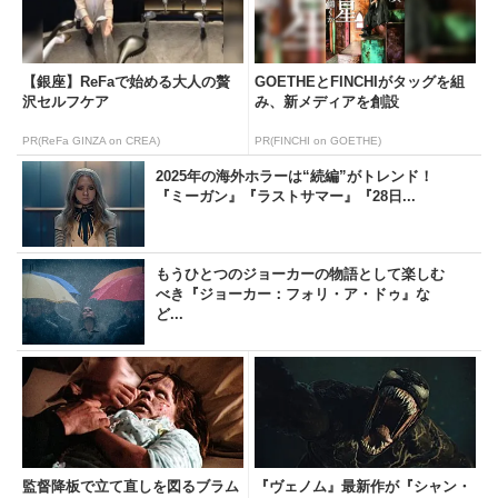
【銀座】ReFaで始める大人の贅
GOETHEとFINCHIがタッグを組
沢セルフケア
み、新メディアを創設
PR(ReFa GINZA on CREA)
PR(FINCHI on GOETHE)
2025年の海外ホラーは“続編”がトレンド！
『ミーガン』『ラストサマー』『28日...
もうひとつのジョーカーの物語として楽しむ
べき『ジョーカー：フォリ・ア・ドゥ』な
ど...
監督降板で立て直しを図るブラム
『ヴェノム』最新作が『シャン・