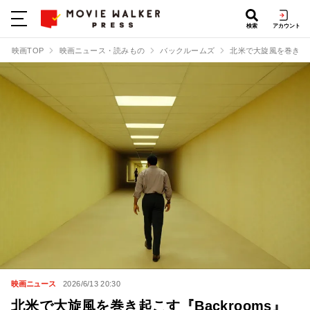
検索
アカウント
映画TOP
映画ニュース・読みもの
バックルームズ
北米で大旋風を巻き起こ
映画ニュース
2026/6/13 20:30
北米で大旋風を巻き起こす『Backrooms』