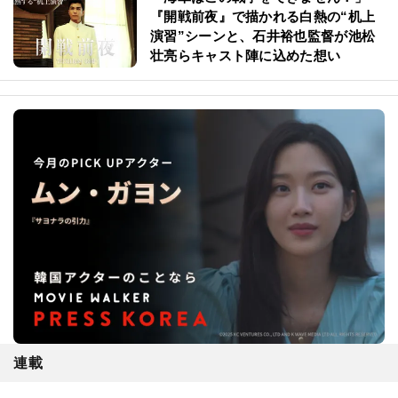
『開戦前夜』で描かれる白熱の“机上
演習”シーンと、石井裕也監督が池松
壮亮らキャスト陣に込めた想い
連載