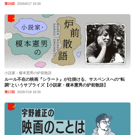
第20回
2026/6/17 19:30
小説家・榎本憲男の炉前散語
ルール不在の映画『シラート』が仕掛ける、サスペンスへの“転
調”というサプライズ【小説家・榎本憲男の炉前散語】
第17回
2026/7/18 18:30