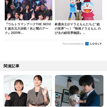
『ウルトラマンアークTHE MOVI
鈴鹿央士がドラえもんたちと“絵
E 超次元大決戦！光と闇のアー
の世界”へ！『映画ドラえもん の
ク』2025年...
び太の絵世界物語』...
Recommended by
関連記事