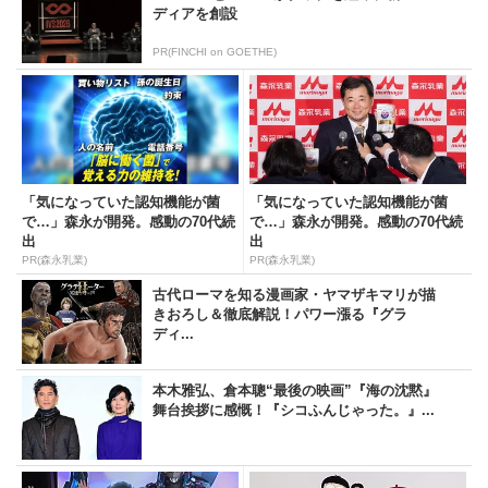
ディアを創設
PR(FINCHI on GOETHE)
「気になっていた認知機能が菌
「気になっていた認知機能が菌
で…」森永が開発。感動の70代続
で…」森永が開発。感動の70代続
出
出
PR(森永乳業)
PR(森永乳業)
古代ローマを知る漫画家・ヤマザキマリが描
きおろし＆徹底解説！パワー漲る『グラ
ディ...
本木雅弘、倉本聰“最後の映画”『海の沈黙』
舞台挨拶に感慨！『シコふんじゃった。』...