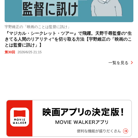
宇野維正の「映画のことは監督に訊け」
『マジカル・シークレット・ツアー』で飛躍。天野千尋監督の“生
きてる人間のリアリティ”を切り取る方法【宇野維正の「映画のこ
とは監督に訊け」】
第30回
2026/6/25 21:15
一覧を見る