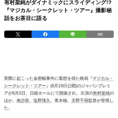
有村架純がダイナミックにスライディング!?
『マジカル・シークレット・ツアー』撮影秘
話をお茶目に語る
実際に起こった金密輸事件に着想を得た映画『
マジカル・
シークレット・ツアー
』(6月19日公開)のジャパンプレミ
アが6月2日、日経ホールにて開催され、主演の
有村架純
の
ほか、
南沙良
、
塩野瑛久
、青木柚、
天野千尋
監督が登壇し
た。