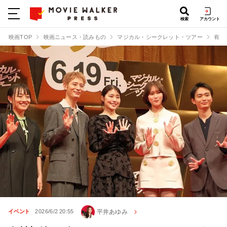
検索
アカウント
映画TOP
映画ニュース・読みもの
マジカル・シークレット・ツアー
有村
平井あゆみ
イベント
2026/6/2 20:55