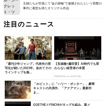
主婦たちが空港にて“金の密輸”で逮捕されたという実際の
事件に着想を得たオリジナル作品
注目のニュース
「週刊少年ジャンプ」代表作の実
【見城徹×藤田晋】AI時代でも変
写化が続いた2023年。改めてその
わらない経営者の本質
ラインナップを振...
PR(FINCHI on GOETHE)
「ホビット」に「ハリー・ポッター」、豪華
キャストの共演作、「アクアマン」最新作
ま...
GOETHEとFINCHIがタッグを組み、新メ