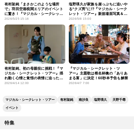
有村架純「まさかこのような場所
塩野瑛久が家族を崖っぷちに追いや
で」羽田空港税関エリアのイベント
る“クズ男”に!?『マジカル・シーク
に驚き！『マジカル・シークレッ
レット・ツアー』新規場面写真＆メ
ト・ツアー』が映画史上初コラボを
イキング写真
2026/5/25 15:16
2026/5/8 15:00
実現
有村架純、初の母親役に挑戦！『マ
『マジカル・シークレット・ツ
ジカル・シークレット・ツアー』揺
アー』主題歌は椎名林檎の「ありあ
れ動く心情と覚悟の表情に迫った場
まる富」に決定！60秒本予告も解禁
面写真
2026/4/14 12:00
2026/4/7 7:00
マジカル・シークレット・ツアー
有村架純
南沙良
塩野瑛久
天野千尋
イベント
特集