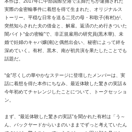
本作は、2017年に中部国際空港で主婦たちが逮捕された
実際の金密輸事件に着想を得て生まれた、オリジナルス
トーリー。平穏な日常を送る二児の母・和歌子(有村)が、
突然知らされた夫の借金と、解雇。返済のため行きついた
闇バイト“金の密輸”で、非正規雇用の研究員(黒木華)、未
婚で妊婦のキャバ嬢(南)と偶然出会い、秘密によって絆を
深めていく。有村、黒木、南が初共演を果たしたことでも
話題だ。
“金”尽くしの華やかなステージに登壇したメンバーは、実
話に着想を得た本作にちなみ、最近体験した驚きの実話＆
今年初めてチャレンジしたことについて、トークセッショ
ン。
まず、“最近体験した驚きの実話”を聞かれた有村は「う～
ん、バックヤードからいまのいままでずっと考えていたん