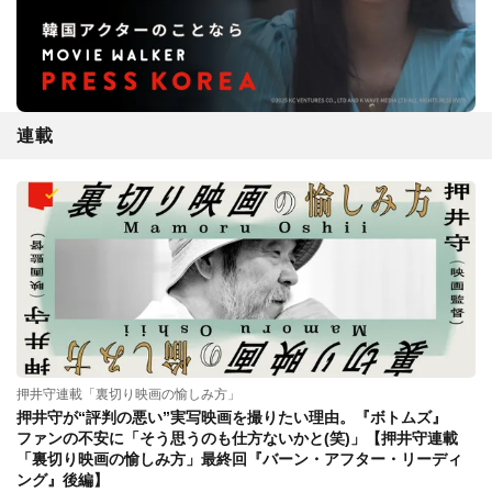
連載
押井守連載「裏切り映画の愉しみ方」
押井守が“評判の悪い”実写映画を撮りたい理由。『ボトムズ』
ファンの不安に「そう思うのも仕方ないかと(笑)」【押井守連載
「裏切り映画の愉しみ方」最終回『バーン・アフター・リーディ
ング』後編】