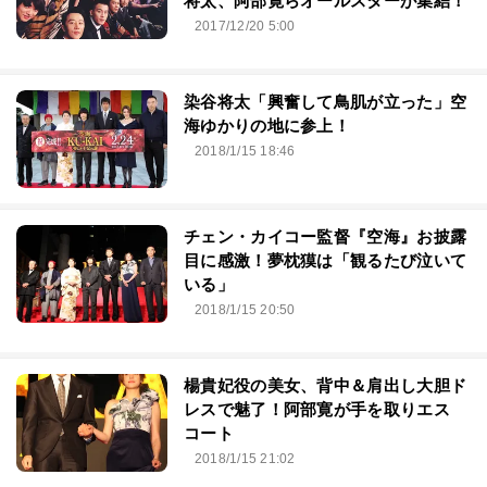
将太、阿部寛らオールスターが集結！
2017/12/20 5:00
染谷将太「興奮して鳥肌が立った」空
海ゆかりの地に参上！
2018/1/15 18:46
チェン・カイコー監督『空海』お披露
目に感激！夢枕獏は「観るたび泣いて
いる」
2018/1/15 20:50
楊貴妃役の美女、背中＆肩出し大胆ド
レスで魅了！阿部寛が手を取りエス
コート
2018/1/15 21:02