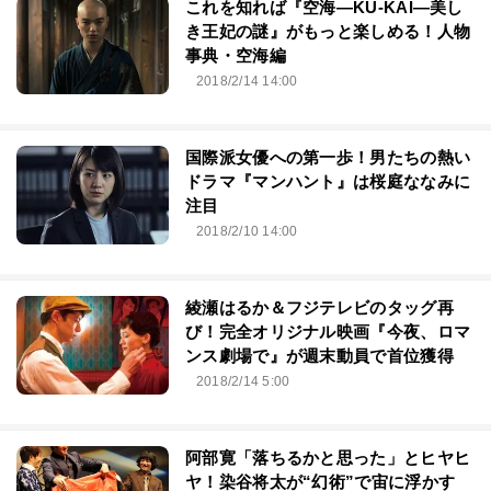
これを知れば『空海―KU-KAI―美し
き王妃の謎』がもっと楽しめる！人物
事典・空海編
2018/2/14 14:00
国際派女優への第一歩！男たちの熱い
ドラマ『マンハント』は桜庭ななみに
注目
2018/2/10 14:00
綾瀬はるか＆フジテレビのタッグ再
び！完全オリジナル映画『今夜、ロマ
ンス劇場で』が週末動員で首位獲得
2018/2/14 5:00
阿部寛「落ちるかと思った」とヒヤヒ
ヤ！染谷将太が“幻術”で宙に浮かす