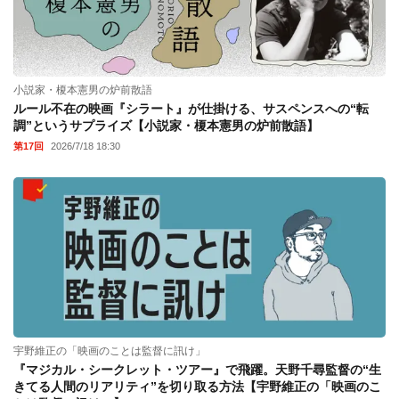
小説家・榎本憲男の炉前散語
ルール不在の映画『シラート』が仕掛ける、サスペンスへの“転
調”というサプライズ【小説家・榎本憲男の炉前散語】
第17回
2026/7/18 18:30
宇野維正の「映画のことは監督に訊け」
『マジカル・シークレット・ツアー』で飛躍。天野千尋監督の“生
きてる人間のリアリティ”を切り取る方法【宇野維正の「映画のこ