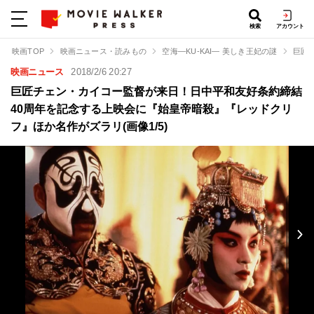
検索
アカウント
映画TOP
映画ニュース・読みもの
空海―KU-KAI― 美しき王妃の謎
巨匠
映画ニュース
2018/2/6 20:27
巨匠チェン・カイコー監督が来日！日中平和友好条約締結
40周年を記念する上映会に『始皇帝暗殺』『レッドクリ
フ』ほか名作がズラリ(画像1/5)