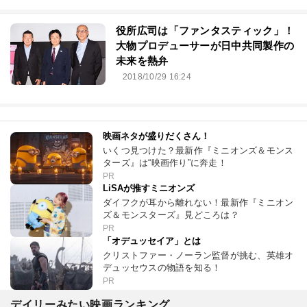
役所広司は「ファンタスティック」！
大物プロデューサーが日中共同製作の
未来を熱弁
2018/10/29 16:24
映画ネタが盛りだくさん！
いくつ見つけた？最新作『ミニオンズ＆モンス
ターズ』は“映画作り”に奔走！
PR
LiSAが推すミニオンズ
ダイフクが耳から離れない！最新作『ミニオン
ズ＆モンスターズ』見どころは？
PR
「オデュッセイア」とは
クリストファー・ノーラン監督が挑む、英雄オ
デュッセウスの物語を知る！
PR
デイリーみたい映画ランキング