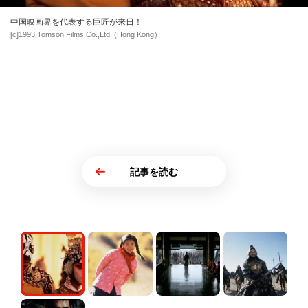
中国映画界を代表する巨匠が来日！
[c]1993 Tomson Films Co.,Ltd. (Hong Kong）
記事を読む