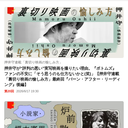
押井守連載「裏切り映画の愉しみ方」
押井守が“評判の悪い”実写映画を撮りたい理由。『ボトムズ』
ファンの不安に「そう思うのも仕方ないかと(笑)」【押井守連載
「裏切り映画の愉しみ方」最終回『バーン・アフター・リーディ
ング』後編】
第20回
2026/6/17 19:30