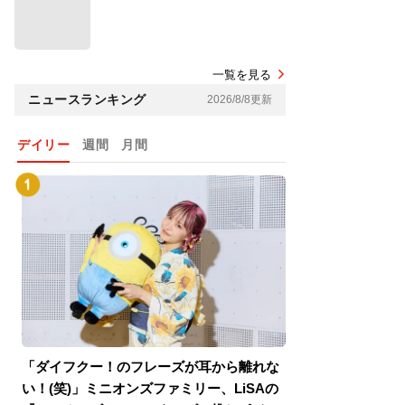
一覧を見る
ニュースランキング
2026/8/8更新
デイリー
週間
月間
「ダイフクー！のフレーズが耳から離れな
『スパイダーマン
い！(笑)」ミニオンズファミリー、LiSAの
介！グリーン・ゴ