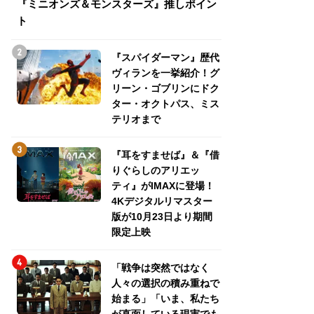
『ミニオンズ＆モンスターズ』推しポイン
トパス、ミステリ
ト
『スパイダーマン』歴代
ヴィランを一挙紹介！グ
リーン・ゴブリンにドク
ター・オクトパス、ミス
テリオまで
『耳をすませば』＆『借
りぐらしのアリエッ
ティ』がIMAXに登場！
4Kデジタルリマスター
版が10月23日より期間
限定上映
「戦争は突然ではなく
人々の選択の積み重ねで
始まる」「いま、私たち