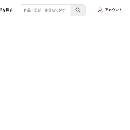
館を探す
アカウント
浦弥太郎が『アバウト・レイ』イベントで熱弁