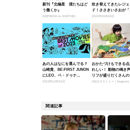
新刊『北極星 僕たちはど
吹き替えてきたレジェ
う働くか』
ド！ささきいさおが「
スペンダ...
AD(FINCHI on GOETHE)
2024年01年04日
あの人はなにを選んでる？
おかたづけもできる点
山崎貴、BE:FIRST JUNON
れしい！ 動物の鳴き
にLEO、ペ・ドゥナ...
リフが盛りだくさんの
ニア ...
2023年12年31日
AD(タカラトミー｜Hugkum)
関連記事