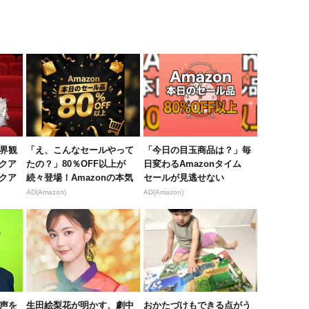
世界観
「え、こんなセールやって
「今日の目玉商品は？」毎
クア
たの？」80％OFF以上が
日変わるAmazonタイム
クア
続々登場！Amazonの本気
セールが見逃せない
が...
AD(Amazon)
AD(Amazon)
の声を
生田絵梨花が明かす、劇中
おかたづけもできる点がう