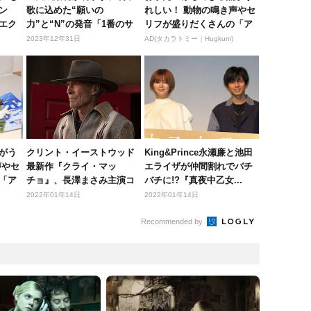
ン
歌に込めた“願いの
れしい！ 動物の鳴き声やセ
エク
力”と“N”の発音「1番のサ
リフが盛りだくさんの「ア
ビはまだ自...
ニア ...
2023年12年31日
AD(タカラトミー｜Hugkum)
がう
クリント・イーストウッド
King&Prince永瀬廉と池田
声やセ
最新作『クライ・マッ
エライザが仲間割れでバチ
「ア
チョ』、長澤まさみ主演コ
バチに!?『真夜中乙女...
メディ『コン...
2022年01年14日
2022年01年14日
Recommended by