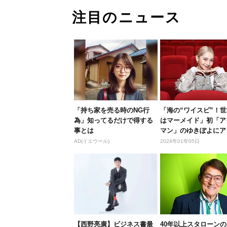
注目のニュース
「持ち家を売る時のNG行
「海の“ワイスピ”！
為」知ってるだけで得する
はマーメイド」初「ア
事とは
マン」のゆきぽよにア
ライド...
AD(イエウール)
2024年01年05日
【西野亮廣】ビジネス書最
40年以上スタローン