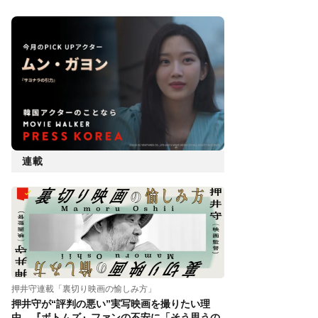
連載
押井守連載「裏切り映画の愉しみ方」
押井守が“評判の悪い”実写映画を撮りたい理
由。『ボトムズ』ファンの不安に「そう思うの