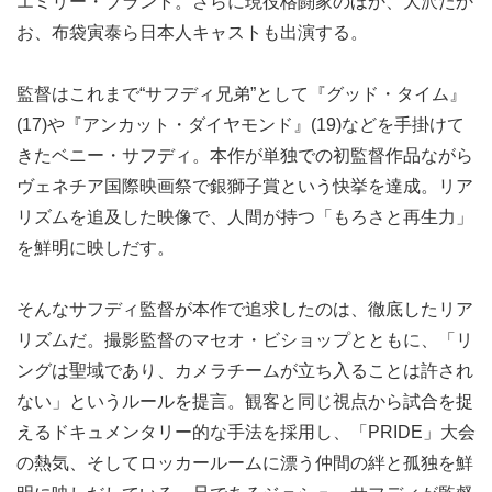
エミリー・ブラント。さらに現役格闘家のほか、大沢たか
お、布袋寅泰ら日本人キャストも出演する。
監督はこれまで“サフディ兄弟”として『グッド・タイム』
(17)や『アンカット・ダイヤモンド』(19)などを手掛けて
きたベニー・サフディ。本作が単独での初監督作品ながら
ヴェネチア国際映画祭で銀獅子賞という快挙を達成。リア
リズムを追及した映像で、人間が持つ「もろさと再生力」
を鮮明に映しだす。
そんなサフディ監督が本作で追求したのは、徹底したリア
リズムだ。撮影監督のマセオ・ビショップとともに、「リ
ングは聖域であり、カメラチームが立ち入ることは許され
ない」というルールを提言。観客と同じ視点から試合を捉
えるドキュメンタリー的な手法を採用し、「PRIDE」大会
の熱気、そしてロッカールームに漂う仲間の絆と孤独を鮮