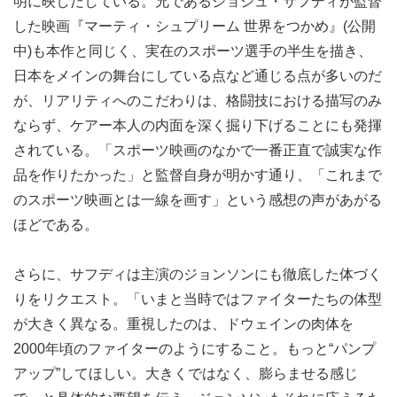
明に映しだしている。兄であるジョシュ・サフディが監督
した映画『マーティ・シュプリーム 世界をつかめ』(公開
中)も本作と同じく、実在のスポーツ選手の半生を描き、
日本をメインの舞台にしている点など通じる点が多いのだ
が、リアリティへのこだわりは、格闘技における描写のみ
ならず、ケアー本人の内面を深く掘り下げることにも発揮
されている。「スポーツ映画のなかで一番正直で誠実な作
品を作りたかった」と監督自身が明かす通り、「これまで
のスポーツ映画とは一線を画す」という感想の声があがる
ほどである。
さらに、サフディは主演のジョンソンにも徹底した体づく
りをリクエスト。「いまと当時ではファイターたちの体型
が大きく異なる。重視したのは、ドウェインの肉体を
2000年頃のファイターのようにすること。もっと“パンプ
アップ”してほしい。大きくではなく、膨らませる感じ