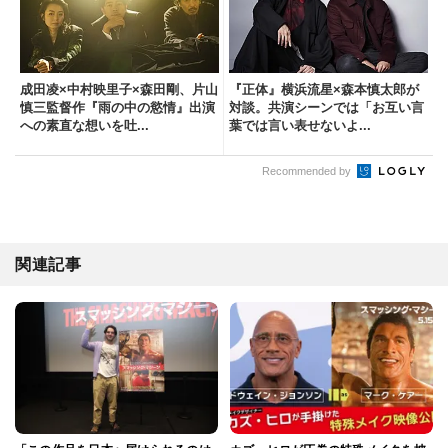
成田凌×中村映里子×森田剛、片山
『正体』横浜流星×森本慎太郎が
慎三監督作『雨の中の慾情』出演
対談。共演シーンでは「お互い言
への素直な想いを吐...
葉では言い表せないよ...
Recommended by
関連記事