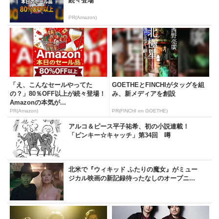
続々登場
PR(Amazon)
「え、こんなセールやってた
GOETHEとFINCHIがタッグを組
の？」80％OFF以上が続々登場！
み、新メディアを創設
Amazonの本気が...
PR(Amazon)
PR(FINCHI on GOETHE)
アルコ＆ピース平子祐希、初の小説連載！
「ピンキー☆キャッチ」第34回 噂
北米で『ウィキッド ふたりの魔女』がミュー
ジカル映画の新記録待ったなしのオープニ...