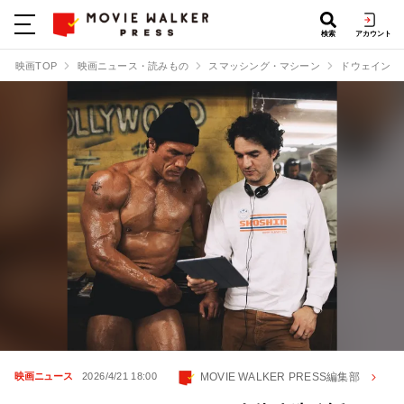
検索
アカウント
映画TOP
映画ニュース・読みもの
スマッシング・マシーン
ドウェイン・
MOVIE WALKER PRESS編集部
映画ニュース
2026/4/21 18:00