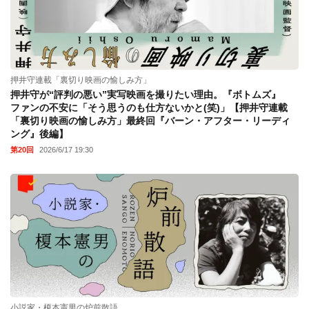
押井守連載「裏切り映画の愉しみ方」
押井守が“評判の悪い”実写映画を撮りたい理由。『ボトムズ』
ファンの不安に「そう思うのも仕方ないかと(笑)」【押井守連載
「裏切り映画の愉しみ方」最終回『バーン・アフター・リーディ
ング』後編】
第20回
2026/6/17 19:30
小説家・榎本憲男の炉前散語