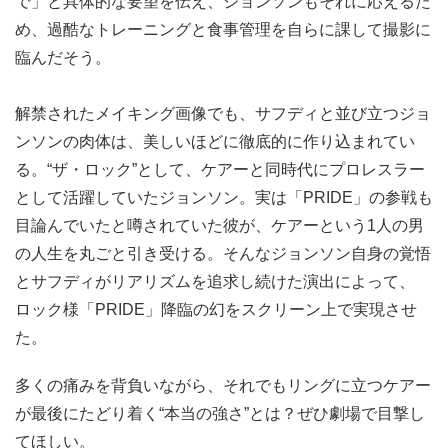
で」と具体的な要望を伝え、ジョンソンもそれに応えるた
め、過酷なトレーニングと食事管理を自らに課して撮影に
臨んだそう。
解禁されたメイキング画像でも、サフディと並び立つジョ
ンソンの肉体は、美しいほどに徹底的に作り込まれてい
る。“ザ・ロック”として、ケアーと同時代にプロレスラー
として活躍していたジョンソン。実は「PRIDE」の参戦も
目論んでいたと噂されていた彼が、ケアーという1人の男
の人生を丸ごと引き受ける。そんなジョンソン自身の覚悟
とサフディがリアリズムを追求し続けた演出によって、
ロック様「PRIDE」降臨の幻をスクリーン上で実現させ
た。
多くの痛みを背負いながら、それでもリングに立つケアー
が最後にたどり着く“本当の強さ”とは？ぜひ劇場で目撃し
てほしい。