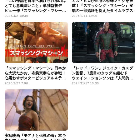
「この作品を日本へ届けられるのは
カズ・ヒロが圧巻の特殊メイクを披
とても意義深いこと」単独監督デ
露！『スマッシング・マシーン』変
ビュー作『スマッシング・マシー
貌の一部始終を捉えたタイムラプス
ン』を引っ提げ、ベニー・サフディ
2026/4/2 18:30
2026/3/14 12:00
監督が来日！
『スマッシング・マシーン』日本か
『レッド・ワン』ジェイク・カスダ
ら大沢たかお、布袋寅泰らが参戦！
ン監督、3度目のタッグを組むド
心震わすポスタービジュアル＆予告
ウェイン・ジョンソンは「人間的に
編
も文句のつけようがない唯一無二の
2026/2/27 7:00
2024/11/17 10:30
存在」
実写映画『モアナと伝説の海』本予