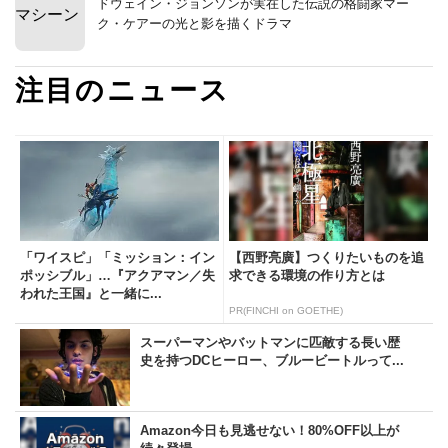
ドウェイン・ジョンソンが実在した伝説の格闘家マー
ク・ケアーの光と影を描くドラマ
注目のニュース
「ワイスピ」「ミッション：イン
【西野亮廣】つくりたいものを追
ポッシブル」…『アクアマン／失
求できる環境の作り方とは
われた王国』と一緒に...
PR(FINCHI on GOETHE)
スーパーマンやバットマンに匹敵する長い歴
史を持つDCヒーロー、ブルービートルって...
Amazon今日も見逃せない！80%OFF以上が