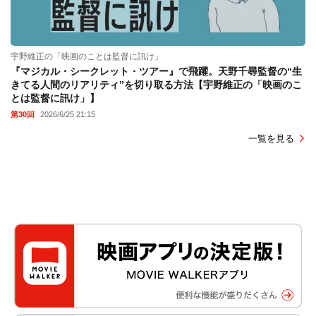
宇野維正の「映画のことは監督に訊け」
『マジカル・シークレット・ツアー』で飛躍。天野千尋監督の“生
きてる人間のリアリティ”を切り取る方法【宇野維正の「映画のこ
とは監督に訊け」】
第30回
2026/6/25 21:15
一覧を見る