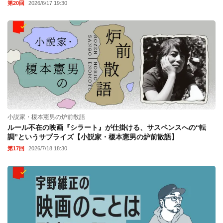
第20回
2026/6/17 19:30
小説家・榎本憲男の炉前散語
ルール不在の映画『シラート』が仕掛ける、サスペンスへの“転
調”というサプライズ【小説家・榎本憲男の炉前散語】
第17回
2026/7/18 18:30