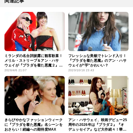
関連記事
ミランダの名台詞披露に観客歓喜！
フレッシュな美貌でトレンド入り！
メリル・ストリープ＆アン・ハサ
『プラダを着た悪魔』のアン・ハサ
ウェイが『プラダを着た悪魔２』ス
ウェイが“芋”かわいい？
ペシャルイベントで六本木に降臨
2026/4/6 21:07
2020/10/16 23:43
きらびやかなファッションウィーク
アン・ハサウェイ、映画デビュー25
に『プラダを着た悪魔』名シーンを
周年の2026年は『プラダ２』『オ
おさらい！続編への期待度MAX
デュッセイア』など大作続々！華麗