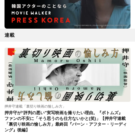
連載
押井守連載「裏切り映画の愉しみ方」
押井守が“評判の悪い”実写映画を撮りたい理由。『ボトムズ』
ファンの不安に「そう思うのも仕方ないかと(笑)」【押井守連載
「裏切り映画の愉しみ方」最終回『バーン・アフター・リーディ
ング』後編】