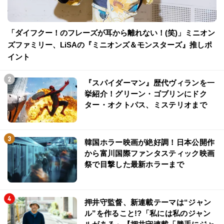
「ダイフクー！のフレーズが耳から離れない！(笑)」ミニオン
ズファミリー、LiSAの『ミニオンズ＆モンスターズ』推しポ
イント
『スパイダーマン』歴代ヴィランを一
挙紹介！グリーン・ゴブリンにドク
ター・オクトパス、ミステリオまで
韓国ホラー映画が絶好調！日本公開作
から富川国際ファンタスティック映画
祭で目撃した最新ホラーまで
押井守監督、新連載テーマは“ジャン
ル”を作ること!?「私には私のジャン