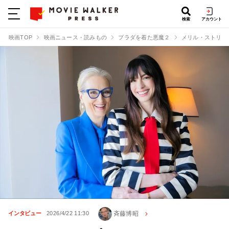
検索
アカウント
映画TOP
映画ニュース・読みもの
プラダを着た悪魔２
メリル・ストリー
斉藤博昭
インタビュー
2026/4/22 11:30