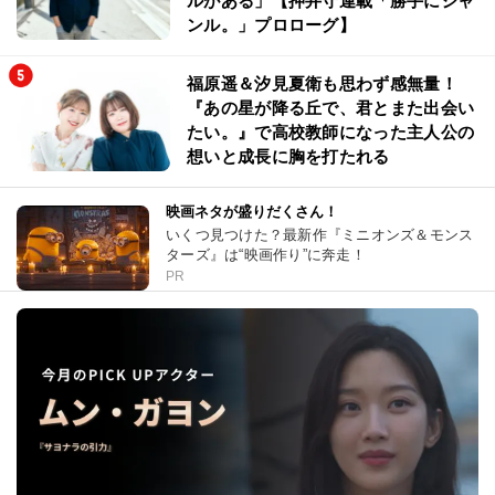
ルがある」【押井守連載「勝手にジャ
ンル。」プロローグ】
福原遥＆汐見夏衛も思わず感無量！
『あの星が降る丘で、君とまた出会い
たい。』で高校教師になった主人公の
想いと成長に胸を打たれる
映画ネタが盛りだくさん！
いくつ見つけた？最新作『ミニオンズ＆モンス
ターズ』は“映画作り”に奔走！
PR