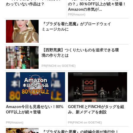
わっていない作品は？
の？」80％OFF以上が続々登場！
Amazonの本気が...
PR(Amazon)
『プラダを着た悪魔』がブロードウェイ
ミュージカルに
【西野亮廣】つくりたいものを追求できる環
境の作り方とは
PR(FINCHI on GOETHE)
Amazon今日も見逃せない！80%
GOETHEとFINCHIがタッグを組
OFF以上が続々登場
み、新メディアを創設
PR(Amazon)
PR(FINCHI on GOETHE)
『プラダを着た悪魔』の続編企画が進行中！