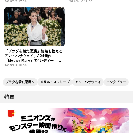
なるキャリアをプレイバック
2026/3/7 17:30
2026/1/18 12:00
『プラダを着た悪魔』続編も控える
アン・ハサウェイ、A24新作
『Mother Mary』で“レディー・ガ
ガのようなポップスター”に!?
2025/8/8 18:00
プラダを着た悪魔２
メリル・ストリープ
アン・ハサウェイ
インタビュー
特集