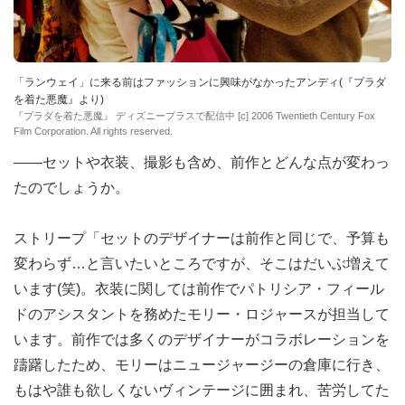
「ランウェイ」に来る前はファッションに興味がなかったアンディ(『プラダ
を着た悪魔』より)
『プラダを着た悪魔』 ディズニープラスで配信中 [c] 2006 Twentieth Century Fox
Film Corporation. All rights reserved.
――セットや衣装、撮影も含め、前作とどんな点が変わっ
たのでしょうか。
ストリープ「セットのデザイナーは前作と同じで、予算も
変わらず…と言いたいところですが、そこはだいぶ増えて
います(笑)。衣装に関しては前作でパトリシア・フィール
ドのアシスタントを務めたモリー・ロジャースが担当して
います。前作では多くのデザイナーがコラボレーションを
躊躇したため、モリーはニュージャージーの倉庫に行き、
もはや誰も欲しくないヴィンテージに囲まれ、苦労してた