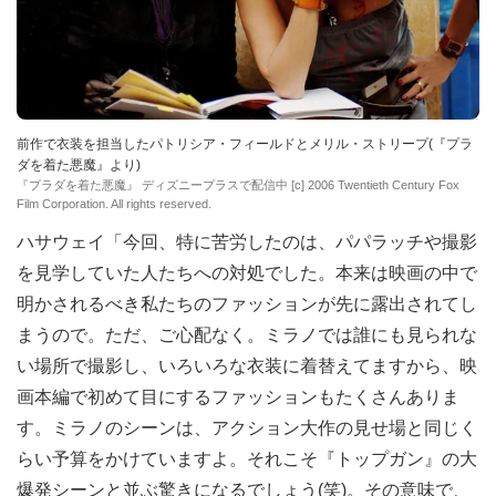
前作で衣装を担当したパトリシア・フィールドとメリル・ストリープ(『プラ
ダを着た悪魔』より)
『プラダを着た悪魔』 ディズニープラスで配信中 [c] 2006 Twentieth Century Fox
Film Corporation. All rights reserved.
ハサウェイ「今回、特に苦労したのは、パパラッチや撮影
を見学していた人たちへの対処でした。本来は映画の中で
明かされるべき私たちのファッションが先に露出されてし
まうので。ただ、ご心配なく。ミラノでは誰にも見られな
い場所で撮影し、いろいろな衣装に着替えてますから、映
画本編で初めて目にするファッションもたくさんありま
す。ミラノのシーンは、アクション大作の見せ場と同じく
らい予算をかけていますよ。それこそ『トップガン』の大
爆発シーンと並ぶ驚きになるでしょう(笑)。その意味で、