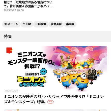
相は？『近畿地方のある場所につい
て』菅野美穂＆赤楚衛二がネタバレ
解説
2025/8/27 18:00
90メートル
中川駿
山時聡真
菅野美穂
南琴奈
特集
ミニオンズが映画の都・ハリウッドで映画作り!?『ミニオン
ズ＆モンスターズ』特集
PR