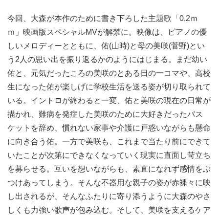
今回、大森が本作のために書き下ろした主題歌「0.2ｍ
ｍ」映画版スペシャルMVが解禁に。映像は、ピアノの優
しいメロディーとともに、佑(山時)と母の美咲(菅野)とい
う2人の思い出を振り返るかのようにはじまる。まだ幼い
佑と、元気だったころの美咲のとある日の一コマや、高校
生になった佑が楽しげに学校生活を送る姿が切り取られて
いる。イントロが終わると一変、佑と美咲の現在の日常が
描かれ、難病を発症した美咲のために大好きだったバス
ケットを辞め、慣れない家事や介護に戸惑いながらも懸命
に向き合う佑。一方で美咲も、これまで当たり前にできて
いたことが次第にできなくなっていく現実に直面し苛立ち
を募らせる。互いを想いながらも、素直になれず感情をぶ
つけあってしまう。そんな不器用な親子の姿が赤裸々に映
し出されるが、そんなふたりに寄り添うように大森のやさ
しくも力強い歌声が包み込む。そして、美咲を支えるケア