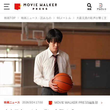
検索
アカウント
映画TOP
映画ニュース・読みもの
90メートル
大森元貴の歌声が響く主題歌
MOVIE WALKER PRESS編集部
映画ニュース
2026/3/24 17:00