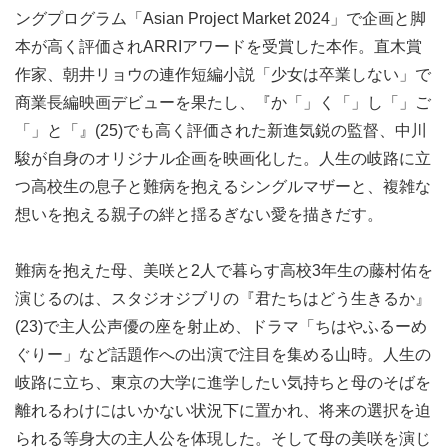
ングプログラム「Asian Project Market 2024」で企画と脚
本が高く評価されARRIアワードを受賞した本作。直木賞
作家、朝井リョウの連作短編小説「少女は卒業しない」で
商業長編映画デビューを果たし、『か「」く「」し「」ご
「」と「』(25)でも高く評価された新進気鋭の監督、中川
駿が自身のオリジナル企画を映画化した。人生の岐路に立
つ高校生の息子と難病を抱えるシングルマザーと、複雑な
想いを抱える親子の絆と揺るぎない愛を描きだす。
難病を抱えた母、美咲と2人で暮らす高校3年生の藤村佑を
演じるのは、スタジオジブリの『君たちはどう生きるか』
(23)で主人公声優の座を射止め、ドラマ「ちはやふるーめ
ぐりー」など話題作への出演で注目を集める山時。人生の
岐路に立ち、東京の大学に進学したい気持ちと母のそばを
離れるわけにはいかない状況下に置かれ、将来の選択を迫
られる等身大の主人公を体現した。そして母の美咲を演じ