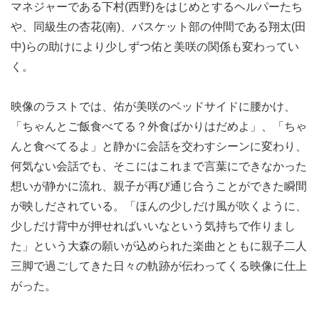
マネジャーである下村(西野)をはじめとするヘルパーたち
や、同級生の杏花(南)、バスケット部の仲間である翔太(田
中)らの助けにより少しずつ佑と美咲の関係も変わってい
く。
映像のラストでは、佑が美咲のベッドサイドに腰かけ、
「ちゃんとご飯食べてる？外食ばかりはだめよ」、「ちゃ
んと食べてるよ」と静かに会話を交わすシーンに変わり、
何気ない会話でも、そこにはこれまで言葉にできなかった
想いが静かに流れ、親子が再び通じ合うことができた瞬間
が映しだされている。「ほんの少しだけ風が吹くように、
少しだけ背中が押せればいいなという気持ちで作りまし
た」という大森の願いが込められた楽曲とともに親子二人
三脚で過ごしてきた日々の軌跡が伝わってくる映像に仕上
がった。