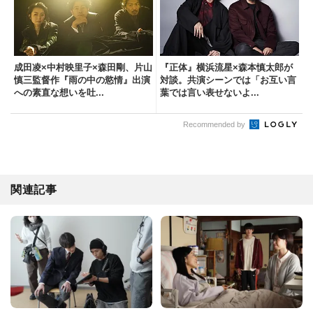
成田凌×中村映里子×森田剛、片山
『正体』横浜流星×森本慎太郎が
慎三監督作『雨の中の慾情』出演
対談。共演シーンでは「お互い言
への素直な想いを吐...
葉では言い表せないよ...
Recommended by
関連記事