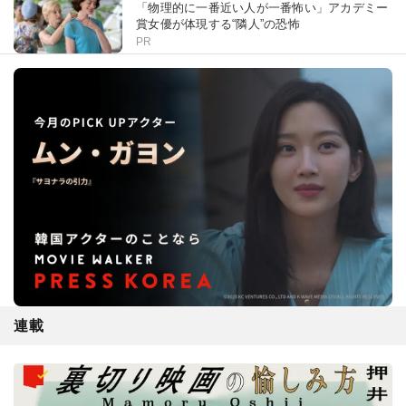
「物理的に一番近い人が一番怖い」アカデミー
賞女優が体現する“隣人”の恐怖
PR
連載