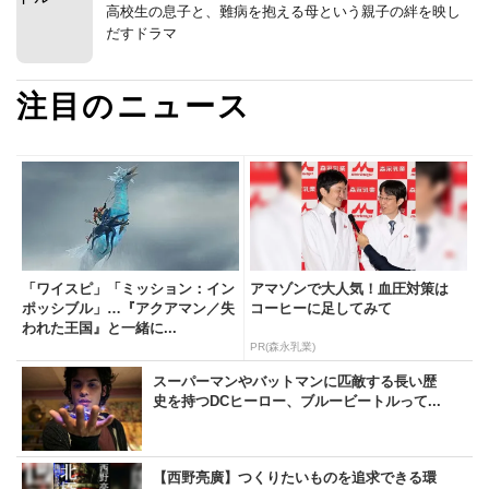
高校生の息子と、難病を抱える母という親子の絆を映し
だすドラマ
注目のニュース
「ワイスピ」「ミッション：イン
アマゾンで大人気！血圧対策は
ポッシブル」…『アクアマン／失
コーヒーに足してみて
われた王国』と一緒に...
PR(森永乳業)
スーパーマンやバットマンに匹敵する長い歴
史を持つDCヒーロー、ブルービートルって...
【西野亮廣】つくりたいものを追求できる環