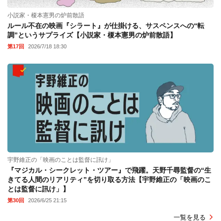
小説家・榎本憲男の炉前散語
ルール不在の映画『シラート』が仕掛ける、サスペンスへの“転
調”というサプライズ【小説家・榎本憲男の炉前散語】
第17回
2026/7/18 18:30
宇野維正の「映画のことは監督に訊け」
『マジカル・シークレット・ツアー』で飛躍。天野千尋監督の“生
きてる人間のリアリティ”を切り取る方法【宇野維正の「映画のこ
とは監督に訊け」】
第30回
2026/6/25 21:15
一覧を見る