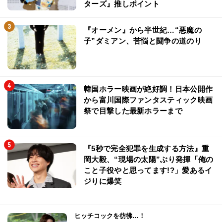
ターズ』推しポイント
『オーメン』から半世紀…“悪魔の
子”ダミアン、苦悩と闘争の道のり
韓国ホラー映画が絶好調！日本公開作
から富川国際ファンタスティック映画
祭で目撃した最新ホラーまで
『5秒で完全犯罪を生成する方法』重
岡大毅、“現場の太陽”ぶり発揮「俺の
こと子役やと思ってます!?」愛あるイ
ジりに爆笑
ヒッチコックを彷彿…！