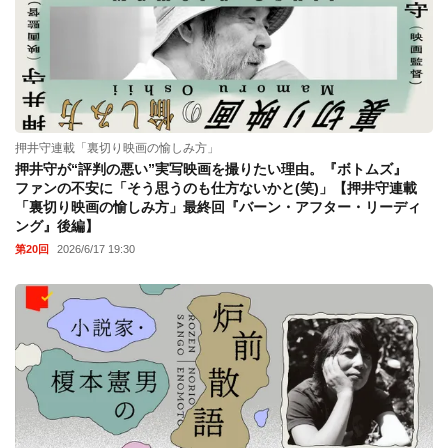
押井守連載「裏切り映画の愉しみ方」
押井守が“評判の悪い”実写映画を撮りたい理由。『ボトムズ』
ファンの不安に「そう思うのも仕方ないかと(笑)」【押井守連載
「裏切り映画の愉しみ方」最終回『バーン・アフター・リーディ
ング』後編】
第20回
2026/6/17 19:30