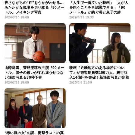
役さながらの“絆”をうかがわせる…
「人生で一番泣いた映画」「人が人
あたたかな現場を切り取る『90メー
を想うことを再認識できる」『90
トル』メイキング写真
メートル』が紡ぐ母と息子の絆
2026/3/15 18:00
2026/3/13 13:30
山時聡真、菅野美穂Ｗ主演『90メー
映画『近畿地方のある場所につい
トル』親子の思いがすれ違うせつな
て』が観客動員数100万人、興行収
い場面写真＆30秒予告
入14億円を突破！新場面写真が到着
2026/2/17 18:00
2025/9/4 21:30
“赤い服の女”の謎、衝撃ラストの真