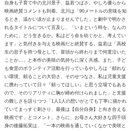
自身も子育て中の北川景子、益若つばさ、やしろ優らから
映画絶賛コメントも到着。北川は「90メートルの意味を知
るとき、温かい涙が止まりませんでした」と劇中で明かさ
れるタイトルについて言及し、「いまという時を、なんの
ために、どう生きるか。私はどう命を紡ぐかと、考えてい
ます」と気付きを与える映画だと絶賛する。益若は「高校
生の息子を持つ母として、冒頭から終わりまで何度泣いた
ことか…」と本作の美咲の気持ちに深く共感。また、子ど
も食堂のボランティア活動を行っているやしろは「頼れな
い環境、頼ることの大切さ、そのせつなさ。私は児童支援
に携わっていて日々『頼ってほしい』と思う立場でもある
ので、そのリアリティに胸が締め付けられました」と支援
の難しさを語りつつ「1人1人の想いがとても丁寧に描かれ
ていてまっすぐ刺さり、最後は【自分自身】と向き合える
映画です」とコメント。さらに、お母さん大好きな四千頭
身の後藤拓実は、「一本の映画を通していくなかで美咲と