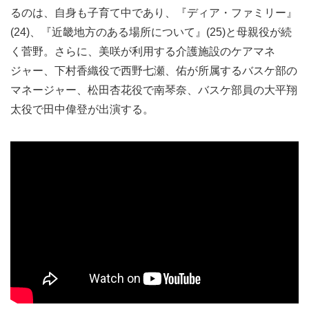
るのは、自身も子育て中であり、『ディア・ファミリー』
(24)、『近畿地方のある場所について』(25)と母親役が続
く菅野。さらに、美咲が利用する介護施設のケアマネ
ジャー、下村香織役で西野七瀬、佑が所属するバスケ部の
マネージャー、松田杏花役で南琴奈、バスケ部員の大平翔
太役で田中偉登が出演する。