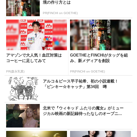
境の作り方とは
PR(FINCHI on GOETHE)
アマゾンで大人気！血圧対策は
GOETHEとFINCHIがタッグを組
コーヒーに足してみて
み、新メディアを創設
PR(森永乳業)
PR(FINCHI on GOETHE)
アルコ＆ピース平子祐希、初の小説連載！
「ピンキー☆キャッチ」第34回 噂
北米で『ウィキッド ふたりの魔女』がミュー
ジカル映画の新記録待ったなしのオープニ...