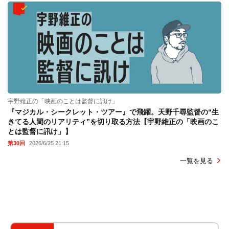
宇野維正の「映画のことは監督に訊け」
『マジカル・シークレット・ツアー』で飛躍。天野千尋監督の“生
きてる人間のリアリティ”を切り取る方法【宇野維正の「映画のこ
とは監督に訊け」】
第30回
2026/6/25 21:15
一覧を見る