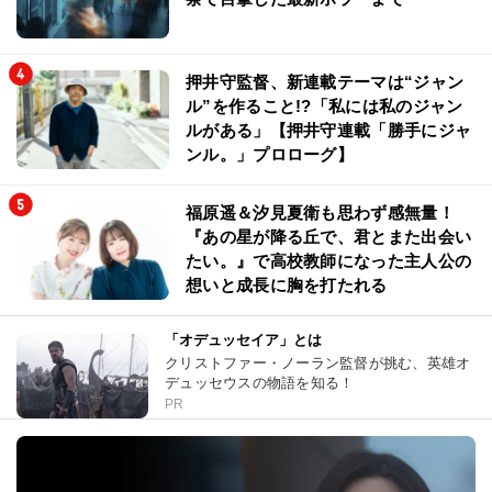
押井守監督、新連載テーマは“ジャン
ル”を作ること!?「私には私のジャン
ルがある」【押井守連載「勝手にジャ
ンル。」プロローグ】
福原遥＆汐見夏衛も思わず感無量！
『あの星が降る丘で、君とまた出会い
たい。』で高校教師になった主人公の
想いと成長に胸を打たれる
「オデュッセイア」とは
クリストファー・ノーラン監督が挑む、英雄オ
デュッセウスの物語を知る！
PR