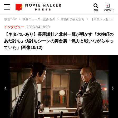
検索
アカウント
映画TOP
映画ニュース・読みもの
木挽町のあだ討ち
【ネタバレあり】長
インタビュー
2026/3/4 18:30
【ネタバレあり】長尾謙杜と北村一輝が明かす『木挽町の
あだ討ち』仇討ちシーンの舞台裏「気力と戦いながらやっ
ていた」(画像10/12)