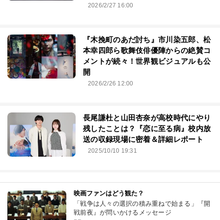
2026/2/27 16:00
『木挽町のあだ討ち』市川染五郎、松
本幸四郎ら歌舞伎俳優陣からの絶賛コ
メントが続々！世界観ビジュアルも公
開
2026/2/26 12:00
長尾謙杜と山田杏奈が高校時代にやり
残したことは？『恋に至る病』校内放
送の収録現場に密着＆詳細レポート
2025/10/10 19:31
映画ファンはどう観た？
「戦争は人々の選択の積み重ねで始まる」『開
戦前夜』が問いかけるメッセージ