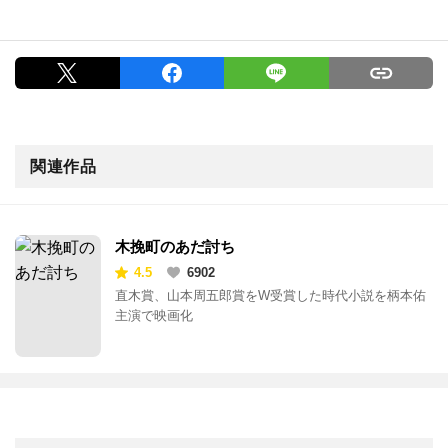
関連作品
木挽町のあだ討ち
4.5
6902
直木賞、山本周五郎賞をW受賞した時代小説を柄本佑
主演で映画化