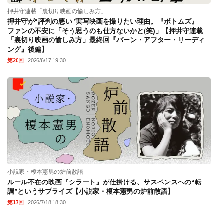
押井守連載「裏切り映画の愉しみ方」
押井守が“評判の悪い”実写映画を撮りたい理由。『ボトムズ』
ファンの不安に「そう思うのも仕方ないかと(笑)」【押井守連載
「裏切り映画の愉しみ方」最終回『バーン・アフター・リーディ
ング』後編】
第20回
2026/6/17 19:30
小説家・榎本憲男の炉前散語
ルール不在の映画『シラート』が仕掛ける、サスペンスへの“転
調”というサプライズ【小説家・榎本憲男の炉前散語】
第17回
2026/7/18 18:30