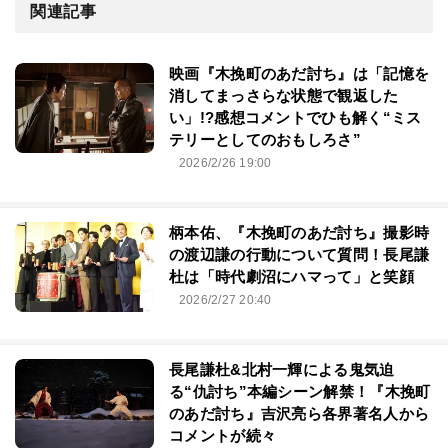
関連記事
映画『木挽町のあだ討ち』は「記憶を
消してまっさらな状態で観返した
い」!?感想コメントでひも解く“ミス
テリーとしてのおもしろさ”
2026/2/26 19:00
柄本佑、『木挽町のあだ討ち』撮影時
の渡辺謙の行動について質問！長尾謙
杜は「時代劇沼にハマって」と笑顔
2026/2/27 20:40
長尾謙杜&北村一輝による鬼気迫
る“仇討ち”本編シーン解禁！『木挽町
のあだ討ち』吉沢亮ら各界著名人から
コメントが続々