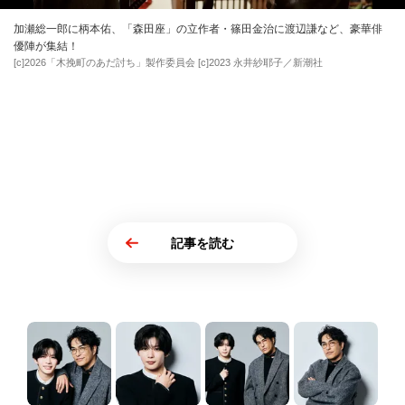
加瀬総一郎に柄本佑、「森田座」の立作者・篠田金治に渡辺謙など、豪華俳
優陣が集結！
[c]2026「木挽町のあだ討ち」製作委員会 [c]2023 永井紗耶子／新潮社
記事を読む