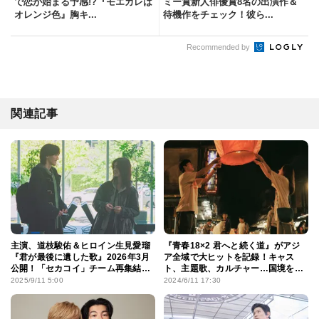
で恋が始まる予感!?『モエカレは
ミー賞新人俳優賞8名の出演作＆
オレンジ色』胸キ...
待機作をチェック！彼ら...
Recommended by
関連記事
主演、道枝駿佑＆ヒロイン生見愛瑠
『青春18×2 君へと続く道』がアジ
『君が最後に遺した歌』2026年3月
ア全域で大ヒットを記録！キャス
公開！「セカコイ」チーム再集結で
ト、主題歌、カルチャー…国境を越
感涙の愛を描く
えた3つのポイント
2025/9/11 5:00
2024/6/11 17:30