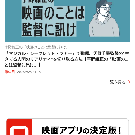
宇野維正の「映画のことは監督に訊け」
『マジカル・シークレット・ツアー』で飛躍。天野千尋監督の“生
きてる人間のリアリティ”を切り取る方法【宇野維正の「映画のこ
とは監督に訊け」】
第30回
2026/6/25 21:15
一覧を見る