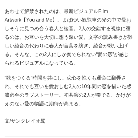
あわせて解禁されたのは、最新ビジュアルFilm
Artwork【You and Me】。まばゆい観覧車の光の中で愛お
しそうに見つめ合う春人と綾音。2人の交錯する視線に宿
るのは、お互いを大切に想う深い愛。文字の読み書きが難
しい綾音の代わりに春人が言葉を紡ぎ、綾音が歌い上げ
る。そんな、この2人にしか奏でられない“愛の形”が感じ
られるビジュアルになっている。
“歌をつくる”時間を共にし、恋心を抱くも運命に翻弄さ
れ、それでも互いを愛おしむ2人の10年間の恋を描いた感
涙必至のラブストーリー。初共演の2人が奏でる、かけが
えのない愛の物語に期待が高まる。
文/サンクレイオ翼