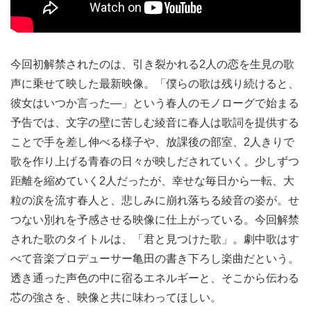
今回初解禁されたのは、引き裂かれる2人の恋を生見の歌
声に乗せて映した最新映像。「僕らの歌は残り続けると、
彼女はいつか言った―」という春人のモノローグで始まる
予告では、文字の壁に苦しむ綾音に春人は歌詞を提供する
ことで手を差し伸べる様子や、放課後の部室、2人きりで
歌を作り上げる青春の日々が映しだされていく。少しずつ
距離を縮めていく2人だったが、幸せな毎日から一転、大
粒の涙を流す春人と、悲しみに崩れ落ちる綾音の姿が。せ
つない別れを予感させる映像に仕上がっている。今回解禁
された歌のタイトルは、「君と見つけた歌」。劇中歌はす
べて音楽プロデューサー亀田の書き下ろし楽曲だという。
透き通った声色の中に宿るエネルギーと、そこから伝わる
芯の強さを、映像と共に味わってほしい。