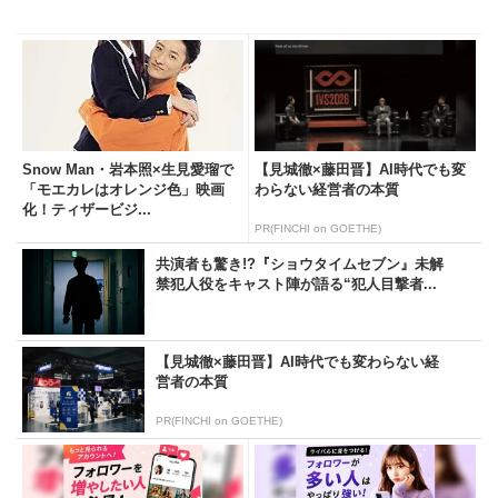
Snow Man・岩本照×生見愛瑠で
【見城徹×藤田晋】AI時代でも変
「モエカレはオレンジ色」映画
わらない経営者の本質
化！ティザービジ...
PR(FINCHI on GOETHE)
共演者も驚き!?『ショウタイムセブン』未解
禁犯人役をキャスト陣が語る“犯人目撃者...
【見城徹×藤田晋】AI時代でも変わらない経
営者の本質
PR(FINCHI on GOETHE)