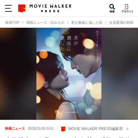
検索
アカウント
映画TOP
映画ニュース・読みもの
君が最後に遺した歌
生見愛瑠の歌唱シーン
MOVIE WALKER PRESS編集部
映画ニュース
2025/11/20 5:01