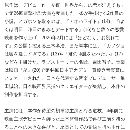
原作は、デビュー作「今夜、世界からこの恋が消えても」
で第26回電撃小説大賞を受賞した一条が手掛ける2作目の
小説。メガホンを取るのは、『アオハライド』(14)、『ぼ
くは明日、昨日のきみとデートする』(16)など数々の恋愛
映画を作り上げ、2026年2月には『ほどなく、お別れで
す』の公開も控える三木孝浩。また脚本には、『カノジョ
は嘘を愛しすぎてる』(13)や『君の膵臓をたべたい』(17)
などを手掛けた、ラブストーリーの名匠、吉田智子。音楽
は映画『糸』(20)で第44回日本アカデミー賞優秀音楽賞に
ノミネートされた、日本を代表する音楽プロデューサー亀
田誠治。日本映画界屈指のクリエイターが集結し、本作の
制作を担当する。
主演には、本作が待望の初単独主演となる道枝。4年前に
映画主演デビューを飾った三木監督作品で再び主演を務め
ることへの大きな喜びと、座長としての覚悟を持ち本作に