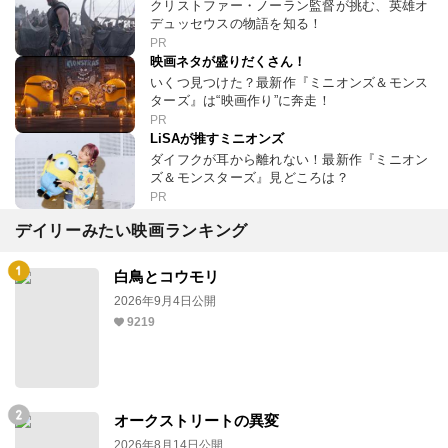
クリストファー・ノーラン監督が挑む、英雄オ
デュッセウスの物語を知る！
PR
映画ネタが盛りだくさん！
いくつ見つけた？最新作『ミニオンズ＆モンス
ターズ』は“映画作り”に奔走！
PR
LiSAが推すミニオンズ
ダイフクが耳から離れない！最新作『ミニオン
ズ＆モンスターズ』見どころは？
PR
デイリーみたい映画ランキング
白鳥とコウモリ
2026年9月4日公開
9219
オークストリートの異変
2026年8月14日公開