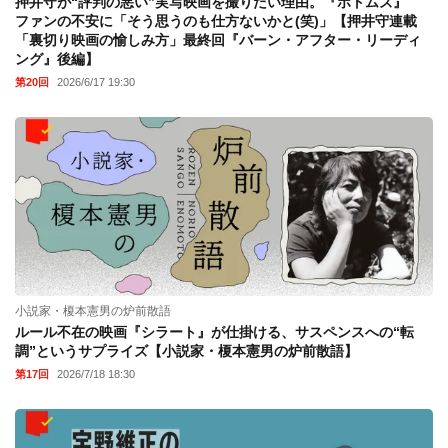
押井守が“評判の悪い”実写映画を撮りたい理由。『ボトムズ』
ファンの不安に「そう思うのも仕方ないかと(笑)」【押井守連載
「裏切り映画の愉しみ方」最終回『バーン・アフター・リーディ
ング』後編】
第20回
2026/6/17 19:30
小説家・榎本憲男の炉前散語
ルール不在の映画『シラート』が仕掛ける、サスペンスへの“転
調”というサプライズ【小説家・榎本憲男の炉前散語】
第17回
2026/7/18 18:30