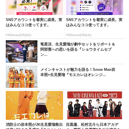
SNSアカウントを着実に成長。実
SNSアカウントを着実に成長。実
はみんなココ使ってます。
はみんなココ使ってます。
PR(Dreaw合同会社)
PR(Dreaw合同会社)
竜星涼、生見愛瑠が劇中セットをリポート＆
阿部寛への思いを語る『ショウタイムセブ
ン...
メインキャストが魅力を語る！Snow Man岩
本照×生見愛瑠『モエカレはオレンジ...
消防士の岩本照がJK生見愛瑠救出
目黒蓮、松村北斗ら日本アカデ