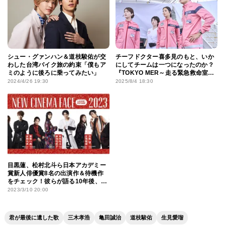
シュー・グァンハン＆道枝駿佑が交
チーフドクター喜多見のもと、いか
わした台湾バイク旅の約束「僕もア
にしてチームは一つになったのか？
ミのように後ろに乗ってみたい」
『TOKYO MER～走る緊急救命室～
南海ミッション』に至る「TOKYO
2024/4/26 19:30
2025/8/4 18:30
MER」の軌跡
目黒蓮、松村北斗ら日本アカデミー
賞新人俳優賞8名の出演作＆待機作
をチェック！彼らが語る10年後、20
年後の“自分像”
2023/3/10 20:00
君が最後に遺した歌
三木孝浩
亀田誠治
道枝駿佑
生見愛瑠