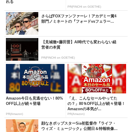
れる
PR(FINCHI on GOETHE)
さらばFOXファンファーレ！アカデミー賞4
部門ノミネートの『フォードvsフェラー...
【見城徹×藤田晋】AI時代でも変わらない経
営者の本質
PR(FINCHI on GOETHE)
Amazon今日も見逃せない！80%
「え、こんなセールやってた
OFF以上が続々登場
の？」80％OFF以上が続々登場！
Amazonの本気が...
PR(Amazon)
PR(Amazon)
顔なきポップスターSia初監督作『ライフ・
ウィズ・ミュージック』公開日＆特報映像...