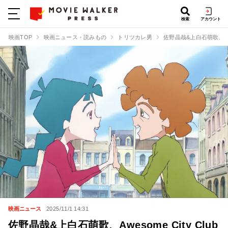
検索
アカウント
映画TOP
映画ニュース・読みもの
トリツカレ男
佐野晶哉&上白石萌歌、Aw
映画ニュース
2025/11/1 14:31
佐野晶哉&上白石萌歌、Awesome City Club