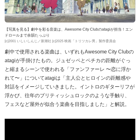
【写真を見る】劇中を彩る音楽は、Awesome City Clubのatagiが担当！エン
ドロールまで余韻たっぷり
[c]2001 いしいしんじ／新潮社 [c]2025 映画「トリツカレ男」製作委員会
劇中で使用される楽曲は、いずれもAwesome City Clubの
atagiが手掛けたもの。ジュゼッペとペチカの距離がぐっ
と縮まるシーンで使われる「ファンファーレ 〜恋に浮か
れて〜」についてatagiは「主人公とヒロインの距離感や
対話をイメージしていきました。イントロのギターリフが
浮かび、往年のブリティッシュロックのような手触り、
フェスなど屋外が似合う楽曲を目指しました」と解説。