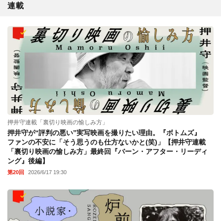
連載
押井守連載「裏切り映画の愉しみ方」
押井守が“評判の悪い”実写映画を撮りたい理由。『ボトムズ』
ファンの不安に「そう思うのも仕方ないかと(笑)」【押井守連載
「裏切り映画の愉しみ方」最終回『バーン・アフター・リーディ
ング』後編】
第20回
2026/6/17 19:30