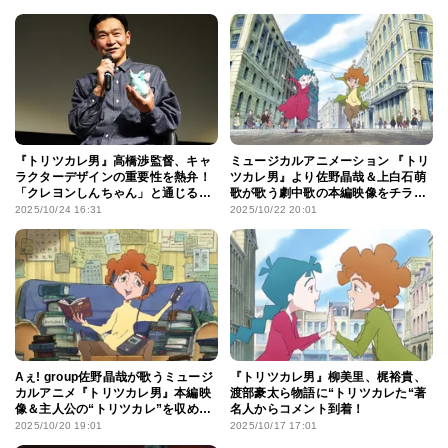
『トリツカレ男』高橋渉監督、キャ
ミュージカルアニメーション 『トリ
ラクターデザインの重要性を熱弁！
ツカレ男』より佐野晶哉＆上白石萌
「クレヨンしんちゃん」と通じる部
歌が歌う劇中歌の本編映像をチラ見
分にも言及
せ！
2025/10/24 16:31
2025/10/22 20:01
Aぇ! group佐野晶哉が歌うミュージ
『トリツカレ男』柳美里、梶裕貴、
カルアニメ『トリツカレ男』本編映
渡部豪太ら物語に“トリツカレた“著
像＆主人公の“トリツカレ”を収めた
名人からコメント到着！
場面写真
2025/10/20 19:01
2025/10/17 17:01