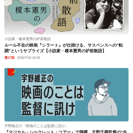
小説家・榎本憲男の炉前散語
ルール不在の映画『シラート』が仕掛ける、サスペンスへの“転
調”というサプライズ【小説家・榎本憲男の炉前散語】
第17回
2026/7/18 18:30
宇野維正の「映画のことは監督に訊け」
『マジカル・シークレット・ツアー』で飛躍。天野千尋監督の“生