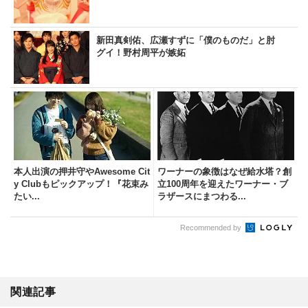
新田真剣佑、広瀬すずに「僕のものだ」と肘
グイ！野村周平が嫉妬
本人出演の押井守やAwesome Cit
ワーナーの象徴はなぜ給水塔？創
y Clubもピックアップ！『花束み
立100周年を迎えたワーナー・ブ
たい...
ラザースにまつわる...
Recommended by
関連記事