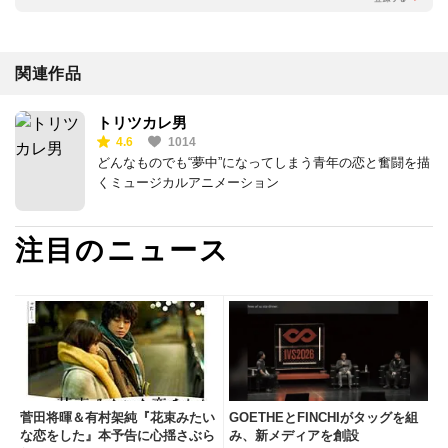
関連作品
トリツカレ男
4.6
1014
どんなものでも“夢中”になってしまう青年の恋と奮闘を描
くミュージカルアニメーション
注目のニュース
菅田将暉＆有村架純『花束みたい
GOETHEとFINCHIがタッグを組
な恋をした』本予告に心揺さぶら
み、新メディアを創設