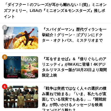
「ダイフクー！のフレーズが耳から離れない！(笑)」ミニオン
ズファミリー、LiSAの『ミニオンズ＆モンスターズ』推しポ
イント
『スパイダーマン』歴代ヴィランを一
挙紹介！グリーン・ゴブリンにドク
ター・オクトパス、ミステリオまで
『耳をすませば』＆『借りぐらしのア
リエッティ』がIMAXに登場！4Kデジ
タルリマスター版が10月23日より期間
限定上映
「戦争は突然ではなく人々の選択の積
み重ねで始まる」「いま、私たちが直
面している現実でもある」…『開戦前
夜』が問いかけるメッセージを映画
ファンはどう観た？