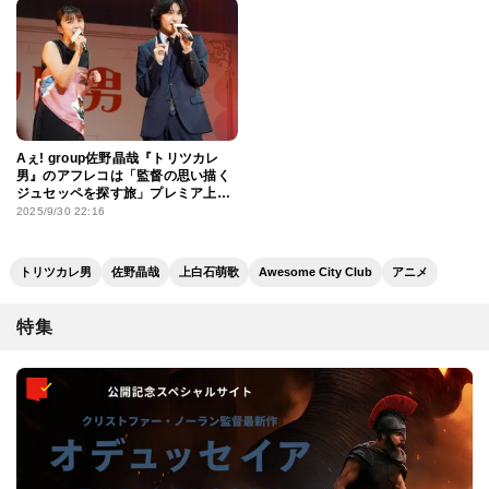
Aぇ! group佐野晶哉『トリツカレ
男』のアフレコは「監督の思い描く
ジュセッペを探す旅」プレミア上映
会で上白石萌歌と心温まるデュエッ
2025/9/30 22:16
トも披露
トリツカレ男
佐野晶哉
上白石萌歌
Awesome City Club
アニメ
特集