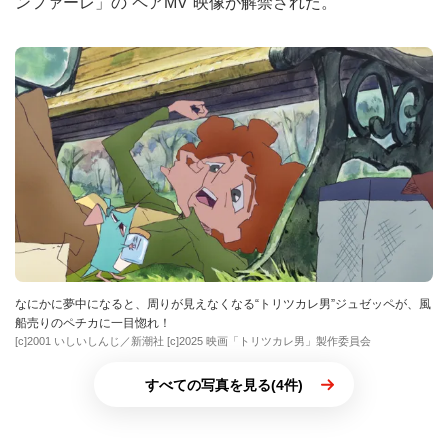
ンファーレ」の“ペアMV”映像が解禁された。
なにかに夢中になると、周りが見えなくなる“トリツカレ男”ジュゼッペが、風
船売りのペチカに一目惚れ！
[c]2001 いしいしんじ／新潮社 [c]2025 映画「トリツカレ男」製作委員会
すべての写真を見る(4件)