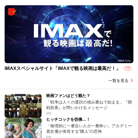
IMAXスペシャルサイト「IMAXで観る映画は最高だ！」
PR
一覧を見る
映画ファンはどう観た？
「戦争は人々の選択の積み重ねで始まる」『開
戦前夜』が問いかけるメッセージ
PR
ヒッチコックを彷彿…！
「物理的に一番近い人が一番怖い」アカデミー
賞女優が体現する“隣人”の恐怖
PR