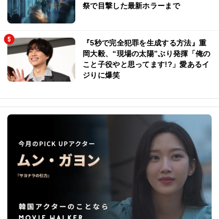
祭で目撃した最新ホラーまで
『5秒で完全犯罪を生成する方法』重
岡大毅、“現場の太陽”ぶり発揮「俺の
こと子役やと思ってます!?」愛あるイ
ジりに爆笑