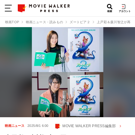
検索
アカウント
映画TOP
映画ニュース・読みもの
ズートピア２
上戸彩＆森川智之が再び
MOVIE WALKER PRESS編集部
映画ニュース
2025/8/1 6:00