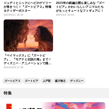
ジュディとニックにヘビのゲイリー
2025年の続編公開も楽しみな『ズー
が巻きつく！『ズートピア２』特報
トピア』かわいらしいアニマルたち
＆ティザーポスター
がもっとキュートなフィギュアに！
2025/5/21 18:30
2025/1/2 10:00
『ベイマックス』に『ズートピ
ア』、『モアナと伝説の海』まで！
ディズニー・アニメーションで描か
れてきた感動必至の“バディ”をプレ
2024/12/8 17:30
イバック
ズートピア２
ズートピア
上戸彩
森川智之
ディズニー
特集