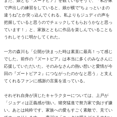
また、娘とも『ズートピア』を観ているそうで、「私が家
で声出しの練習をしていると、娘が横で“ちょっといまの
違うね”とか突っ込んでくれる。私よりもジュディの声を
把握していると思うのでチェックしてもらおうかなと思っ
ています！」と、家族とともに作品を楽しんでいることも
うれしそうに明かしてくれた。
一方の森川も「公開が決まった時は素直に最高！って感じ
でした。前作の『ズートピア』は本当に多くのみなさんに
応援していただいた。そのみなさんの熱い想いと愛情が今
回の『ズートピア２』につながったのかなと思う」と支え
てくれるファンに感謝の言葉を送っている。
それぞれ自身が演じたキャラクターについては、上戸が
「ジュディは正義感が強い。猪突猛進で努力家で負けず嫌
い。あとは純粋です。家族への愛もすごく素敵で、見てい