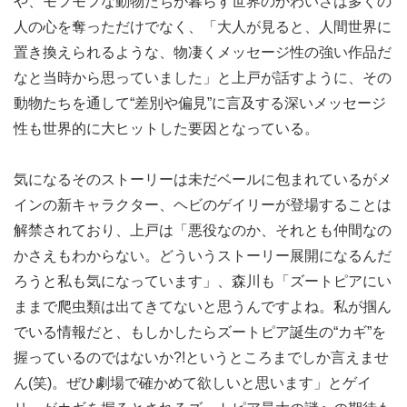
や、モフモフな動物たちが暮らす世界のかわいさは多くの
人の心を奪っただけでなく、「大人が見ると、人間世界に
置き換えられるような、物凄くメッセージ性の強い作品だ
なと当時から思っていました」と上戸が話すように、その
動物たちを通して“差別や偏見”に言及する深いメッセージ
性も世界的に大ヒットした要因となっている。
気になるそのストーリーは未だベールに包まれているがメ
インの新キャラクター、ヘビのゲイリーが登場することは
解禁されており、上戸は「悪役なのか、それとも仲間なの
かさえもわからない。どういうストーリー展開になるんだ
ろうと私も気になっています」、森川も「ズートピアにい
ままで爬虫類は出てきてないと思うんですよね。私が掴ん
でいる情報だと、もしかしたらズートピア誕生の“カギ”を
握っているのではないか?!というところまでしか言えませ
ん(笑)。ぜひ劇場で確かめて欲しいと思います」とゲイ