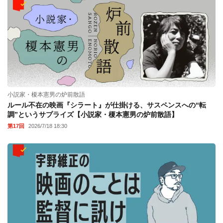
小説家・榎本憲男の炉前散語
ルール不在の映画『シラート』が仕掛ける、サスペンスへの“転
調”というサプライズ【小説家・榎本憲男の炉前散語】
第17回
2026/7/18 18:30