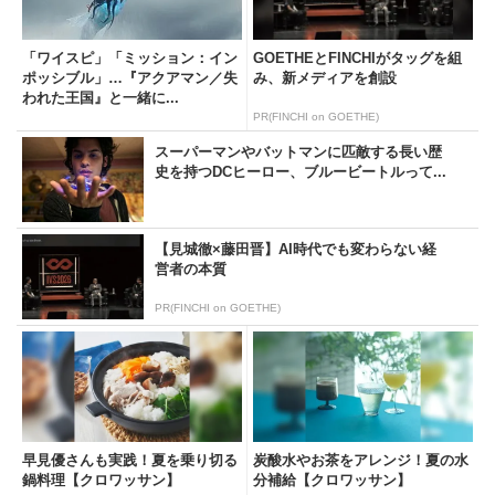
「ワイスピ」「ミッション：イン
GOETHEとFINCHIがタッグを組
ポッシブル」…『アクアマン／失
み、新メディアを創設
われた王国』と一緒に...
PR(FINCHI on GOETHE)
スーパーマンやバットマンに匹敵する長い歴
史を持つDCヒーロー、ブルービートルって...
【見城徹×藤田晋】AI時代でも変わらない経
営者の本質
PR(FINCHI on GOETHE)
早見優さんも実践！夏を乗り切る
炭酸水やお茶をアレンジ！夏の水
鍋料理【クロワッサン】
分補給【クロワッサン】