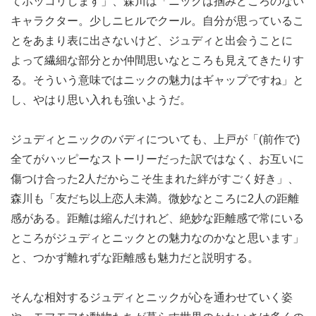
てホッコリします」、森川は「ニックは掴みどころのない
キャラクター。少しニヒルでクール。自分が思っているこ
とをあまり表に出さないけど、ジュディと出会うことに
よって繊細な部分とか仲間思いなところも見えてきたりす
る。そういう意味ではニックの魅力はギャップですね」と
し、やはり思い入れも強いようだ。
ジュディとニックのバディについても、上戸が「(前作で)
全てがハッピーなストーリーだった訳ではなく、お互いに
傷つけ合った2人だからこそ生まれた絆がすごく好き」、
森川も「友だち以上恋人未満。微妙なところに2人の距離
感がある。距離は縮んだけれど、絶妙な距離感で常にいる
ところがジュディとニックとの魅力なのかなと思います」
と、つかず離れずな距離感も魅力だと説明する。
そんな相対するジュディとニックが心を通わせていく姿