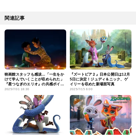
関連記事
映画館スタッフも感涙…「一生をか
『ズートピア２』日本公開日は12月
けて学んでいくことが収められた」
5日に決定！ジュディ＆ニック、ゲ
『星つなぎのエリオ』の共感ポイン
イリーを収めた新場面写真
トって？
2025/7/31 18:30
2025/7/15 6:00