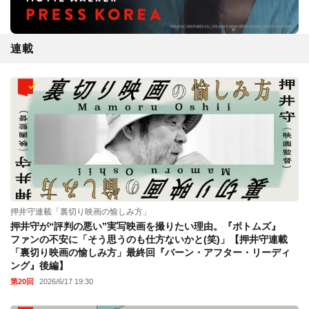
連載
押井守連載「裏切り映画の愉しみ方」
押井守が“評判の悪い”実写映画を撮りたい理由。『ボトムズ』
ファンの不安に「そう思うのも仕方ないかと(笑)」【押井守連載
「裏切り映画の愉しみ方」最終回『バーン・アフター・リーディ
ング』後編】
第20回
2026/6/17 19:30