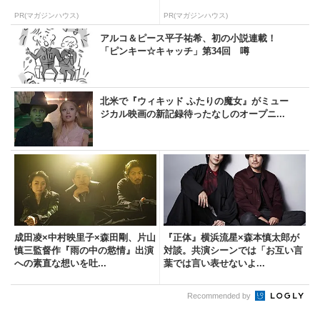
PR(マガジンハウス)
PR(マガジンハウス)
アルコ＆ピース平子祐希、初の小説連載！
「ピンキー☆キャッチ」第34回 噂
北米で『ウィキッド ふたりの魔女』がミュー
ジカル映画の新記録待ったなしのオープニ...
成田凌×中村映里子×森田剛、片山
『正体』横浜流星×森本慎太郎が
慎三監督作『雨の中の慾情』出演
対談。共演シーンでは「お互い言
への素直な想いを吐...
葉では言い表せないよ...
Recommended by