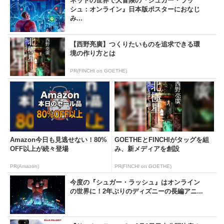
ネットの世界で大冒険の『シュガー・ラッ
シュ：オンライン』日本版ポスターにおなじ
み...
【西野亮廣】つくりたいものを追求できる環
境の作り方とは
PR(FINCHI on GOETHE)
Amazon今日も見逃せない！80%
GOETHEとFINCHIがタッグを組
OFF以上が続々登場
み、新メディアを創設
PR(Amazon)
PR(FINCHI on GOETHE)
今度の『シュガー・ラッシュ』はオンライン
の世界に！2年ぶりのディズニーの長編アニ...