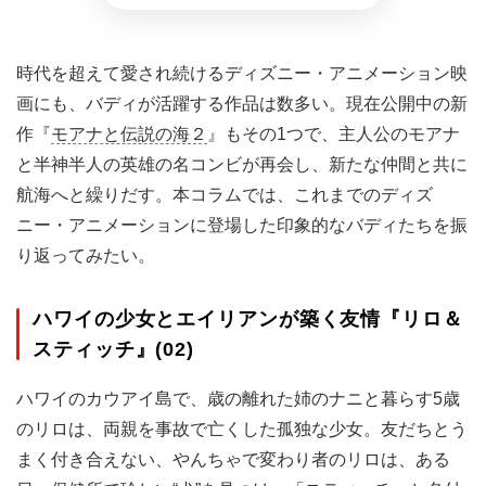
時代を超えて愛され続けるディズニー・アニメーション映
画にも、バディが活躍する作品は数多い。現在公開中の新
作『
モアナと伝説の海２
』もその1つで、主人公のモアナ
と半神半人の英雄の名コンビが再会し、新たな仲間と共に
航海へと繰りだす。本コラムでは、これまでのディズ
ニー・アニメーションに登場した印象的なバディたちを振
り返ってみたい。
ハワイの少女とエイリアンが築く友情『リロ＆
スティッチ』(02)
ハワイのカウアイ島で、歳の離れた姉のナニと暮らす5歳
のリロは、両親を事故で亡くした孤独な少女。友だちとう
まく付き合えない、やんちゃで変わり者のリロは、ある