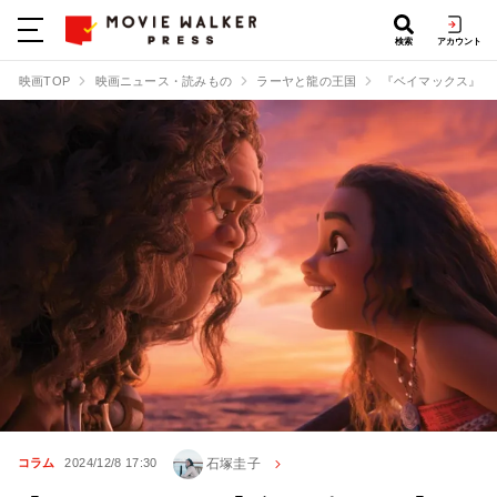
検索
アカウント
映画TOP
映画ニュース・読みもの
ラーヤと龍の王国
『ベイマックス』に
石塚圭子
コラム
2024/12/8 17:30