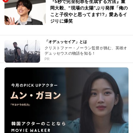
『5秒で完全犯罪を生成する方法』重
岡大毅、“現場の太陽”ぶり発揮「俺の
こと子役やと思ってます!?」愛あるイ
ジりに爆笑
「オデュッセイア」とは
クリストファー・ノーラン監督が挑む、英雄オ
デュッセウスの物語を知る！
PR