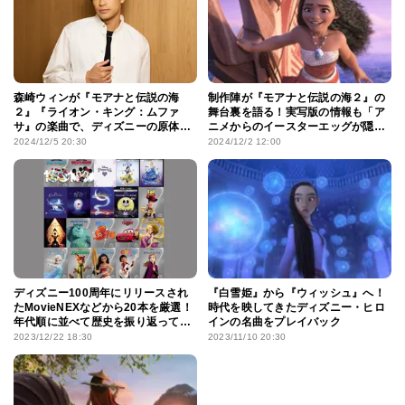
森崎ウィンが『モアナと伝説の海
制作陣が『モアナと伝説の海２』の
２』『ライオン・キング：ムファ
舞台裏を語る！実写版の情報も「ア
サ』の楽曲で、ディズニーの原体験
ニメからのイースターエッグが隠れ
を振り返る「観客に夢を見させる音
ているんじゃないかと」
2024/12/5 20:30
2024/12/2 12:00
楽」
ディズニー100周年にリリースされ
『白雪姫』から『ウィッシュ』へ！
たMovieNEXなどから20本を厳選！
時代を映してきたディズニー・ヒロ
年代順に並べて歴史を振り返ってみ
インの名曲をプレイバック
た
2023/12/22 18:30
2023/11/10 20:30