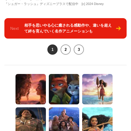
『シュガー・ラッシュ』ディズニープラスで配信中 [c] 2024 Disney
相手を思いやる心に癒される感動作や、違いを超え
Next
て絆を育んでいく名作アニメーションも
1
2
3