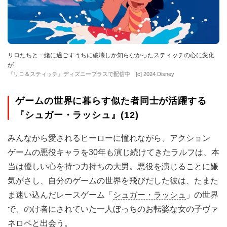
リロたちと一緒に過ごすうちに破壊しか知らなかったスティッチの心に変化
が
『リロ＆スティッチ』ディズニープラスで配信中 [c] 2024 Disney
ゲームの世界に暮らす似た者同士が活躍する
『シュガー・ラッシュ』(12)
みんなから愛されるヒーローに憧れながら、アクション
ゲームの悪役キャラを30年も演じ続けてきたラルフは、本
当は優しい心を持つ力持ちの大男。悪役を演じることに嫌
気がさし、自分のゲームの世界を飛びだした彼は、たまた
ま迷い込んだレースゲーム「
シュガー・ラッシュ
」の世界
で、のけ者にされていた一人ぼっちのお転婆な女の子ヴァ
ネロペと出会う。