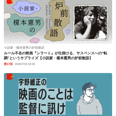
小説家・榎本憲男の炉前散語
ルール不在の映画『シラート』が仕掛ける、サスペンスへの“転
調”というサプライズ【小説家・榎本憲男の炉前散語】
第17回
2026/7/18 18:30