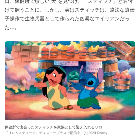
日、保健所で珍しい“犬”を見つけ、「スティッチ」と名付
けて飼うことに。しかし、実はスティッチは、違法な遺伝
子操作で生物兵器として作られた凶暴なエイリアンだっ
た…。
保健所で出会ったスティッチを家族として迎え入れるリロ
『リロ＆スティッチ』ディズニープラスで配信中 [c] 2024 Disney