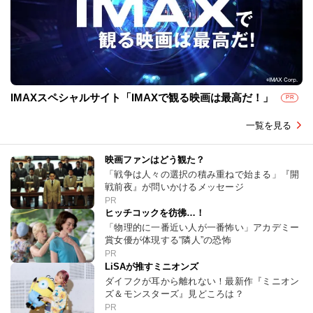
IMAXスペシャルサイト「IMAXで観る映画は最高だ！」
PR
一覧を見る
映画ファンはどう観た？
「戦争は人々の選択の積み重ねで始まる」『開
戦前夜』が問いかけるメッセージ
PR
ヒッチコックを彷彿…！
「物理的に一番近い人が一番怖い」アカデミー
賞女優が体現する“隣人”の恐怖
PR
LiSAが推すミニオンズ
ダイフクが耳から離れない！最新作『ミニオン
ズ＆モンスターズ』見どころは？
PR