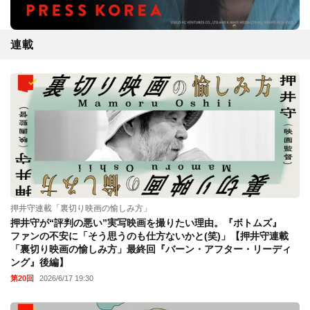
連載
押井守連載「裏切り映画の愉しみ方」
押井守が“評判の悪い”実写映画を撮りたい理由。『ボトムズ』
ファンの不安に「そう思うのも仕方ないかと(笑)」【押井守連載
「裏切り映画の愉しみ方」最終回『バーン・アフター・リーディ
ング』後編】
第20回
2026/6/17 19:30