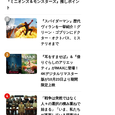
『ミニオンズ＆モンスターズ』推しポイン
トパス、ミステリ
ト
『スパイダーマン』歴代
ヴィランを一挙紹介！グ
リーン・ゴブリンにドク
ター・オクトパス、ミス
テリオまで
『耳をすませば』＆『借
りぐらしのアリエッ
ティ』がIMAXに登場！
4Kデジタルリマスター
版が10月23日より期間
限定上映
「戦争は突然ではなく
人々の選択の積み重ねで
始まる」「いま、私たち