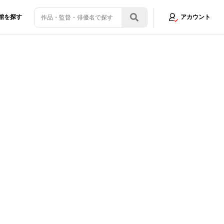
館を探す
アカウント
樹＆櫻井孝宏、猗窩座役・石田彰の「お芝居がすばらしすぎた。美しい」