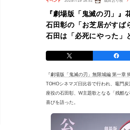
イベント
2025/7/19 16:52
成田おり枝
『劇場版「鬼滅の刃」』
石田彰の「お芝居がすば
石田は「必死にやった」
『
劇場版「鬼滅の刃」無限城編 第一章 
TOHOシネマズ日比谷で行われ、竈門
座役の石田彰、W主題歌となる「残酷な
喜びを語った。