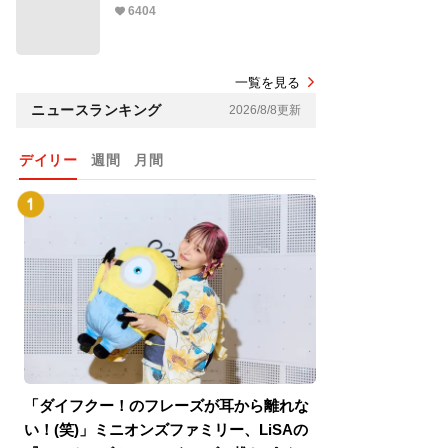
6404
一覧を見る
ニュースランキング
2026/8/8更新
デイリー
週間
月間
「ダイフクー！のフレーズが耳から離れな
『スパイダーマン
い！(笑)」ミニオンズファミリー、LiSAの
介！グリーン・ゴ