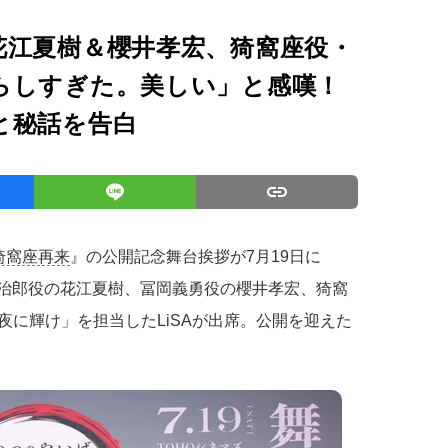
花江夏樹＆櫻井孝宏、猗窩座役・
らしすぎた。美しい」と感嘆！
と秘話を告白
猗窩座再来
』の公開記念舞台挨拶が7月19日に
炭治郎役の花江夏樹、冨岡義勇役の櫻井孝宏、猗窩
夜に輝け」を担当したLiSAが出席。公開を迎えた