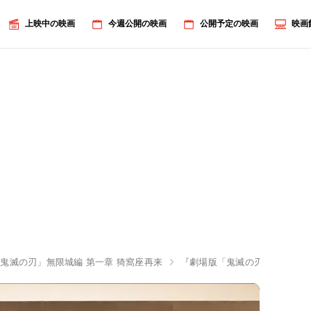
上映中の映画
今週公開の映画
公開予定の映画
映画
鬼滅の刃」無限城編 第一章 猗窩座再来
『劇場版「鬼滅の刃」』花江夏