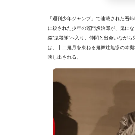
「週刊少年ジャンプ」で連載された吾峠
に殺された少年の竈門炭治郎が、鬼にな
織“鬼殺隊”へ入り、仲間と出会いなが
は、十二鬼月を束ねる鬼舞辻無惨の本拠
映し出される。