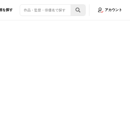
館を探す
アカウント
We Got 〜奇跡はきみと〜」制作＆リリース決定