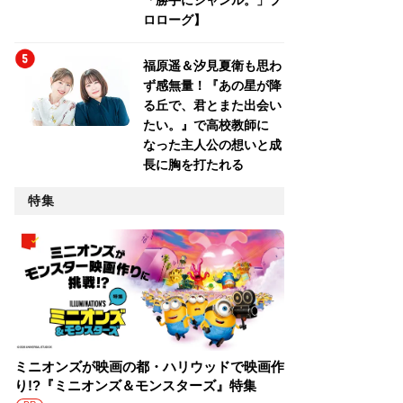
「勝手にジャンル。」プ
ロローグ】
福原遥＆汐見夏衛も思わ
ず感無量！『あの星が降
る丘で、君とまた出会い
たい。』で高校教師に
なった主人公の想いと成
長に胸を打たれる
特集
ミニオンズが映画の都・ハリウッドで映画作
り!?『ミニオンズ＆モンスターズ』特集