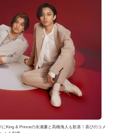
ing & Princeの永瀬廉と高橋海人も歓喜！喜びのコメ