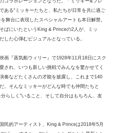
のコラボレーションとなった。「ミッキー&フレ
である“ミッキーたちと、私たちが日常を共に過ご
谷を舞台に表現したスペシャルアートも本日解禁。
いたというKing & Princeの2人が、ミッ
だした心弾むビジュアルとなっている。
画『蒸気船ウィリー』で1928年11月18日にスク
愛され、いつも新しい挑戦でみんなを驚かせてく
演奏などたくさんの才能を披露し、これまで140
だ。そんなミッキーがどんな時でも仲間たちと
自分らしく”いること、そして自分はもちろん、友
ーティスト、King & Princeは2018年5月