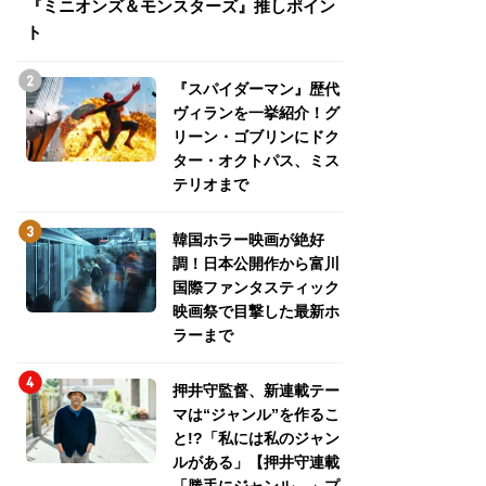
『ミニオンズ＆モンスターズ』推しポイン
トパス、ミステリ
ト
『スパイダーマン』歴代
ヴィランを一挙紹介！グ
リーン・ゴブリンにドク
ター・オクトパス、ミス
テリオまで
韓国ホラー映画が絶好
調！日本公開作から富川
国際ファンタスティック
映画祭で目撃した最新ホ
ラーまで
押井守監督、新連載テー
マは“ジャンル”を作るこ
と!?「私には私のジャン
ルがある」【押井守連載