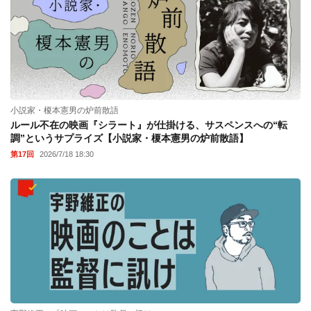
小説家・榎本憲男の炉前散語
ルール不在の映画『シラート』が仕掛ける、サスペンスへの“転
調”というサプライズ【小説家・榎本憲男の炉前散語】
第17回
2026/7/18 18:30