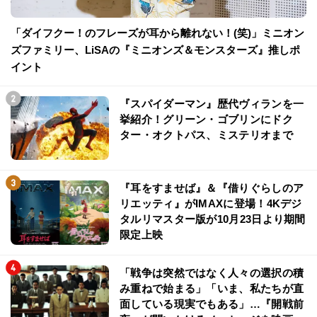
「ダイフクー！のフレーズが耳から離れない！(笑)」ミニオン
ズファミリー、LiSAの『ミニオンズ＆モンスターズ』推しポ
イント
『スパイダーマン』歴代ヴィランを一
挙紹介！グリーン・ゴブリンにドク
ター・オクトパス、ミステリオまで
『耳をすませば』＆『借りぐらしのア
リエッティ』がIMAXに登場！4Kデジ
タルリマスター版が10月23日より期間
限定上映
「戦争は突然ではなく人々の選択の積
み重ねで始まる」「いま、私たちが直
面している現実でもある」…『開戦前