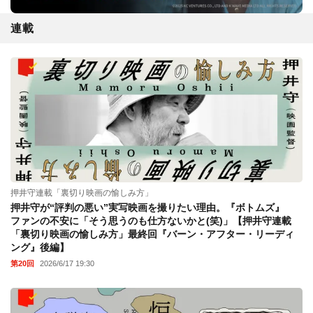
連載
押井守連載「裏切り映画の愉しみ方」
押井守が“評判の悪い”実写映画を撮りたい理由。『ボトムズ』
ファンの不安に「そう思うのも仕方ないかと(笑)」【押井守連載
「裏切り映画の愉しみ方」最終回『バーン・アフター・リーディ
ング』後編】
第20回
2026/6/17 19:30