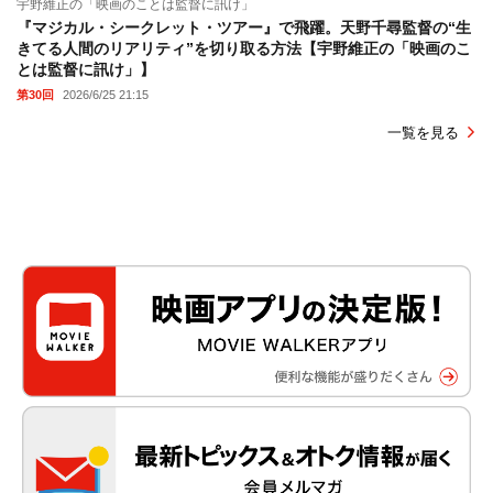
宇野維正の「映画のことは監督に訊け」
『マジカル・シークレット・ツアー』で飛躍。天野千尋監督の“生
きてる人間のリアリティ”を切り取る方法【宇野維正の「映画のこ
とは監督に訊け」】
第30回
2026/6/25 21:15
一覧を見る