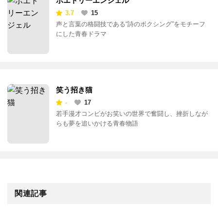
ポエトリーエンジェル
3.7
15
声と言葉の格闘技である“詩のボクシング”をモチーフ
にした青春ドラマ
笑う招き猫
-
17
若手漫才コンビがお笑いの世界で奮闘し、挫折しなが
らも夢を追いかける青春物語
関連記事