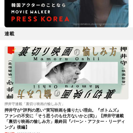
連載
押井守連載「裏切り映画の愉しみ方」
押井守が“評判の悪い”実写映画を撮りたい理由。『ボトムズ』
ファンの不安に「そう思うのも仕方ないかと(笑)」【押井守連載
「裏切り映画の愉しみ方」最終回『バーン・アフター・リーディ
ング』後編】