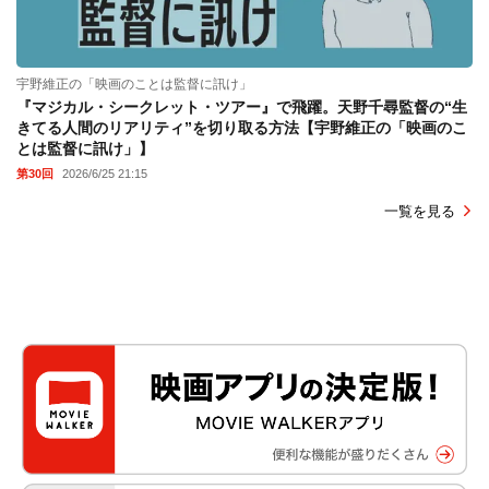
宇野維正の「映画のことは監督に訊け」
『マジカル・シークレット・ツアー』で飛躍。天野千尋監督の“生
きてる人間のリアリティ”を切り取る方法【宇野維正の「映画のこ
とは監督に訊け」】
第30回
2026/6/25 21:15
一覧を見る