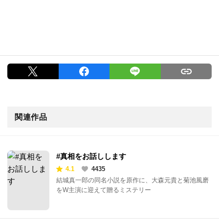
関連作品
#真相をお話しします
4.1
4435
結城真一郎の同名小説を原作に、大森元貴と菊池風磨
をW主演に迎えて贈るミステリー