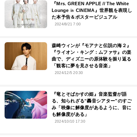
『Mrs. GREEN APPLE // The White
Lounge ㏌ CINEMA』世界観を表現し
た本予告＆ポスタービジュアル
2024/8/21 7:00
森崎ウィンが『モアナと伝説の海２』
『ライオン・キング：ムファサ』の楽
曲で、ディズニーの原体験を振り返る
「観客に夢を見させる音楽」
2024/12/5 20:30
『竜とそばかすの姫』音楽監督が語
る、知られざる“轟音シアター”のすご
み「映像に解像度があるように、音に
も解像度がある」
2024/10/10 17:30