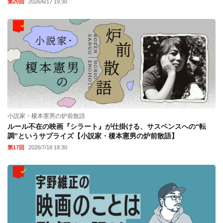
第20回
2026/6/17 19:30
小説家・榎本憲男の炉前散語
ルール不在の映画『シラート』が仕掛ける、サスペンスへの“転
調”というサプライズ【小説家・榎本憲男の炉前散語】
第17回
2026/7/18 18:30