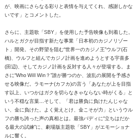
が、映画にさらなる彩りと表情を与えてくれ、感謝しかな
いです」とコメントした。
さらに、主題歌「SBY」を使用した予告映像も到着した。
ハルとガクが目指す新たな事業「日本初のカジノリゾー
ト」開発。その野望を阻む“世界一のカジノ王”ウルフ(石
橋)、ウルフと組んでカジノ計画を進めようとする宇喜多
(田辺)、そしてカジノ計画を反対する人々が登場する。ま
さに“Who Will Win？”誰が勝つのか、波乱の展開を予感さ
せる映像だ。ラモーナ(カフカ)の言う「あなたが上を目指
す以上、いつかはガクを切らなきゃならない時がくる」と
いう不穏な言葉…そして、「君は勝負に負けたんじゃな
い、金に負けた。よく覚えとけ、金こそが力」というウル
フの勝ち誇った声の真相とは。最強バディに“立ちはだか
る最大の試練”に、劇場版主題歌「SBY」がエモーショナ
ルに響く。