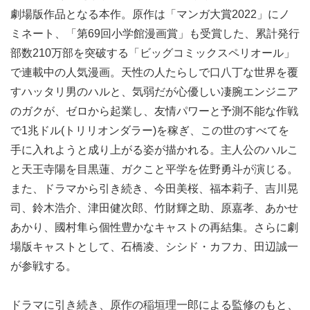
劇場版作品となる本作。原作は「マンガ大賞2022」にノ
ミネート、「第69回小学館漫画賞」も受賞した、累計発行
部数210万部を突破する「ビッグコミックスペリオール」
で連載中の人気漫画。天性の人たらしで口八丁な世界を覆
すハッタリ男のハルと、気弱だが心優しい凄腕エンジニア
のガクが、ゼロから起業し、友情パワーと予測不能な作戦
で1兆ドル(トリリオンダラー)を稼ぎ、この世のすべてを
手に入れようと成り上がる姿が描かれる。主人公のハルこ
と天王寺陽を目黒蓮、ガクこと平学を佐野勇斗が演じる。
また、ドラマから引き続き、今田美桜、福本莉子、吉川晃
司、鈴木浩介、津田健次郎、竹財輝之助、原嘉孝、あかせ
あかり、國村隼ら個性豊かなキャストの再結集。さらに劇
場版キャストとして、石橋凌、シシド・カフカ、田辺誠一
が参戦する。
ドラマに引き続き、原作の稲垣理一郎による監修のもと、