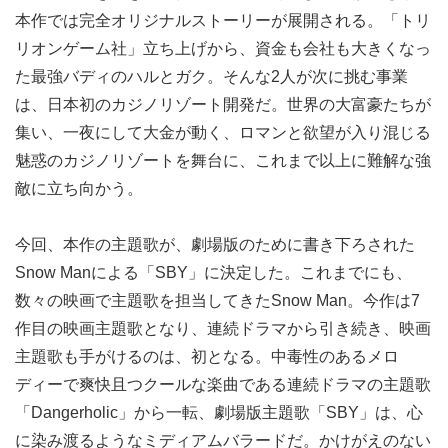
本作では完全オリジナルストーリーが展開される。「トリ
リオンゲーム社」立ち上げから、資金も会社も大きくなっ
た最強バディのハルとガク。そんな2人が次に挑む事業
は、日本初のカジノリゾート開発だ。世界の大富豪たちが
集い、一夜にして大金が動く、ロマンと欲望が入り混じる
魅惑のカジノリゾートを舞台に、これまで以上に難解な強
敵に立ち向かう。
今回、本作の主題歌が、劇場版のために書き下ろされた
Snow Manによる「SBY」に決定した。これまでにも、
数々の映画で主題歌を担当してきたSnow Man。今作は7
作目の映画主題歌となり、連続ドラマから引き続き、映画
主題歌も手がけるのは、初となる。中毒性のあるメロ
ディーで爽快且つクールな楽曲である連続ドラマの主題歌
「Dangerholic」から一転、劇場版主題歌「SBY」は、心
に染み渡るようなミディアムバラードだ。かけがえのない