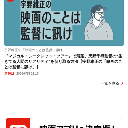
宇野維正の「映画のことは監督に訊け」
『マジカル・シークレット・ツアー』で飛躍。天野千尋監督の“生
きてる人間のリアリティ”を切り取る方法【宇野維正の「映画のこ
とは監督に訊け」】
第30回
2026/6/25 21:15
一覧を見る