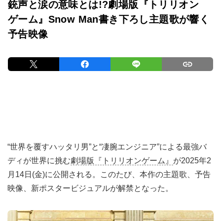
銃声と涙の意味とは!?劇場版『トリリオン
ゲーム』Snow Man書き下ろし主題歌が響く
予告映像
“世界を覆すハッタリ男”と“凄腕エンジニア”による最強バ
ディが世界に挑む
劇場版『トリリオンゲーム』
が2025年2
月14日(金)に公開される。このたび、本作の主題歌、予告
映像、新ポスタービジュアルが解禁となった。