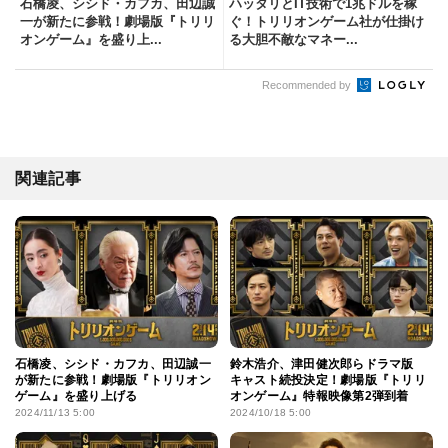
石橋凌、シシド・カフカ、田辺誠
ハッタリとIT技術で1兆ドルを稼
一が新たに参戦！劇場版『トリリ
ぐ！トリリオンゲーム社が仕掛け
オンゲーム』を盛り上...
る大胆不敵なマネー...
Recommended by
関連記事
石橋凌、シシド・カフカ、田辺誠一
鈴木浩介、津田健次郎らドラマ版
が新たに参戦！劇場版『トリリオン
キャスト続投決定！劇場版『トリリ
ゲーム』を盛り上げる
オンゲーム』特報映像第2弾到着
2024/11/13 5:00
2024/10/18 5:00