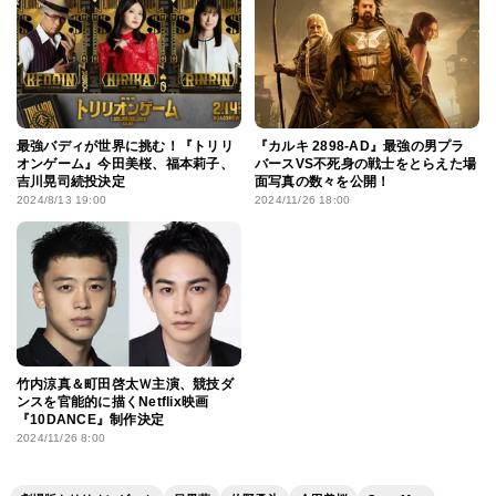
最強バディが世界に挑む！『トリリ
『カルキ 2898-AD』最強の男プラ
オンゲーム』今田美桜、福本莉子、
バースVS不死身の戦士をとらえた場
吉川晃司続投決定
面写真の数々を公開！
2024/8/13 19:00
2024/11/26 18:00
竹内涼真＆町田啓太Ｗ主演、競技ダ
ンスを官能的に描くNetflix映画
『10DANCE』制作決定
2024/11/26 8:00