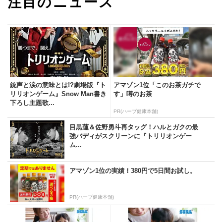
注目のニュース
銃声と涙の意味とは!?劇場版『ト
アマゾン1位「このお茶ガチで
リリオンゲーム』Snow Man書き
す」噂のお茶
下ろし主題歌...
PR(ハーブ健康本舗)
目黒蓮＆佐野勇斗再タッグ！ハルとガクの最
強バディがスクリーンに『トリリオンゲー
ム...
アマゾン1位の実績！380円で5日間お試し。
PR(ハーブ健康本舗)