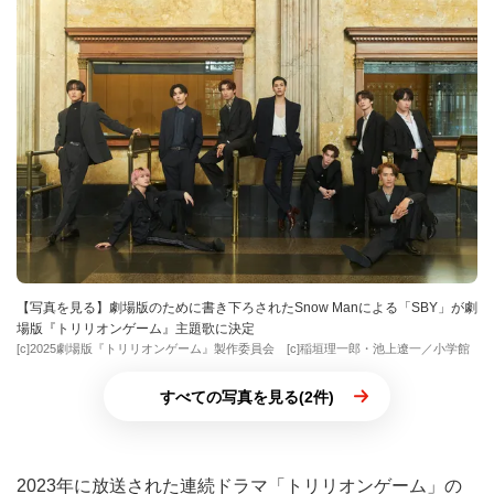
【写真を見る】劇場版のために書き下ろされたSnow Manによる「SBY」が劇
場版『トリリオンゲーム』主題歌に決定
[c]2025劇場版『トリリオンゲーム』製作委員会 [c]稲垣理一郎・池上遼一／小学館
すべての写真を見る(2件)
2023年に放送された連続ドラマ「トリリオンゲーム」の