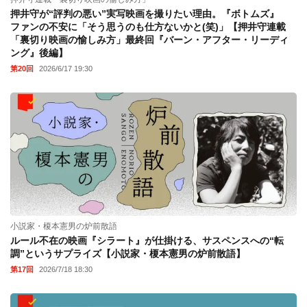
押井守が“評判の悪い”実写映画を撮りたい理由。『ボトムズ』
ファンの不安に「そう思うのも仕方ないかと(笑)」【押井守連載
「裏切り映画の愉しみ方」最終回『バーン・アフター・リーディ
ング』後編】
第20回
2026/6/17 19:30
小説家・榎本憲男の炉前散語
ルール不在の映画『シラート』が仕掛ける、サスペンスへの“転
調”というサプライズ【小説家・榎本憲男の炉前散語】
第17回
2026/7/18 18:30