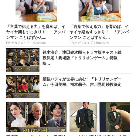
「言葉で伝える力」を育めば、イ
「言葉で伝える力」を育めば、イ
ヤイヤ期もすっきり！ 「アンパ
ヤイヤ期もすっきり！ 「アンパ
ンマン ことばずかん...
ンマン ことばずかん...
PR(セガフェイブ｜HugKum)
PR(セガフェイブ｜HugKum)
鈴木浩介、津田健次郎らドラマ版キャスト続
投決定！劇場版『トリリオンゲーム』特報
映...
最強バディが世界に挑む！『トリリオンゲー
ム』今田美桜、福本莉子、吉川晃司続投決定