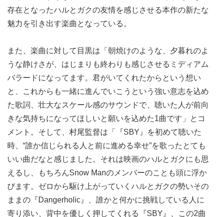
存在となったハルとガクの友情を感じさせる本作の新たな
魅力を引き出す楽曲となっている。
また、楽曲に対して目黒は「朝焼けのような、夕暮れのよ
うな静けさが、はじまりも終わりも感じさせるミディアム
バラードになってます。君がいてくれたからという想い
と、これからも一緒に進んでいこうという強い意志を込め
た歌詞、壮大なスケール感のサウンドで、聴いた人が前向
きな気持ちになってほしいと願いを込めた1曲です」とコ
メント。そして、村尾監督は「『SBY』を初めて聴いた
時、“誰か信じられる人と前に進める幸せ”を歌ったとても
いい曲だなと感じました。それは映画のハルとガクにも思
えるし、もちろんSnow Manのメンバーのことも頭に浮か
びます。ゼロから駆け上がっていくハルとガクの勢いその
ままの『Dangerholic』、誰かと何かに挑戦している人に
寄り添い、背中を優しく押してくれる『SBY』、この2曲