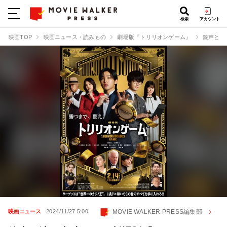
検索
アカウント
映画TOP
映画ニュース・読みもの
劇場版『トリリオンゲーム』
銃声と涙
MOVIE WALKER PRESS編集部
映画ニュース
2024/11/27 5:00