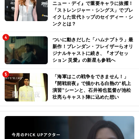
ニュー・デイ』で重要キャラに抜擢！
「ストレンジャー・シングス」でブレ
イクした世代トップのセイディー・シ
ンクとは？
ついに動きだした「ハムナプトラ」最
新作！ブレンダン・フレイザーらオリ
ジナルキャストに続き、『オブセッ
ション 災愛』の新星も参戦へ
「海軍はこの戦争をできません！」
『開戦前夜』で描かれる白熱の“机上
演習”シーンと、石井裕也監督が池松
壮亮らキャスト陣に込めた想い