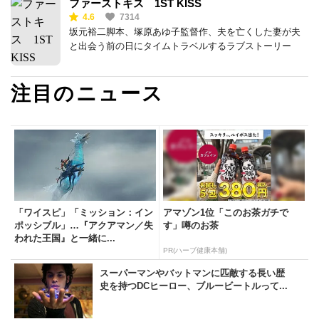
ファーストキス 1ST KISS
4.6
7314
坂元裕二脚本、塚原あゆ子監督作、夫を亡くした妻が夫
と出会う前の日にタイムトラベルするラブストーリー
注目のニュース
「ワイスピ」「ミッション：イン
アマゾン1位「このお茶ガチで
ポッシブル」…『アクアマン／失
す」噂のお茶
われた王国』と一緒に...
PR(ハーブ健康本舗)
スーパーマンやバットマンに匹敵する長い歴
史を持つDCヒーロー、ブルービートルって...