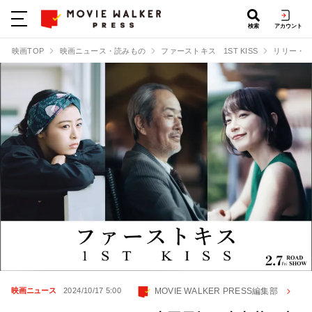
検索
アカウント
映画TOP
映画ニュース・読みもの
ファーストキス 1ST KISS
リリー・フ
MOVIE WALKER PRESS編集部
映画ニュース
2024/10/17 5:00