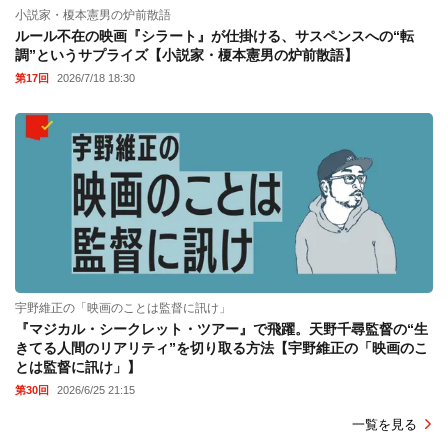
小説家・榎本憲男の炉前散語
ルール不在の映画『シラート』が仕掛ける、サスペンスへの“転
調”というサプライズ【小説家・榎本憲男の炉前散語】
第17回
2026/7/18 18:30
宇野維正の「映画のことは監督に訊け」
『マジカル・シークレット・ツアー』で飛躍。天野千尋監督の“生
きてる人間のリアリティ”を切り取る方法【宇野維正の「映画のこ
とは監督に訊け」】
第30回
2026/6/25 21:15
一覧を見る