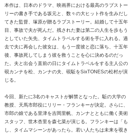
本作は、日本のドラマ、映画界における最高のラブストー
リーの書き手である坂元と、数々の大ヒット作を生みだし
てきた監督、塚原が贈るラブストーリー。結婚して十五年
目、事故で夫が死んだ。残された妻は第二の人生を歩もう
としていた矢先、タイムトラベルする術を手に入れる。過
去で夫に再会した彼女は、もう一度彼と恋に落ち、十五年
後、事故死してしまう彼を救うことを心に決めるのだっ
た。夫と出会う直前の日にタイムトラベルをする主人公の
硯カンナを松、カンナの夫、硯駈をSixTONESの松村が演
じる。
今回、新たに3名のキャストが解禁となった。駈の大学の
教授、天馬市郎役にリリー・フランキーが決定。さらに、
市郎の娘である里津を吉岡里帆、カンナとともに働く美術
スタッフ、世木杏里を森七菜が演じる。フランキーは「も
し、タイムマシーンがあったら。若い人たちは未来を覗き