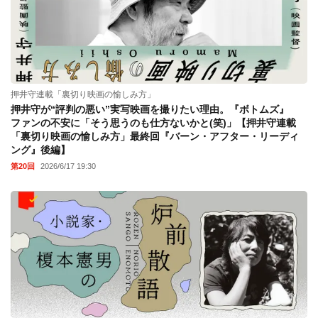
押井守連載「裏切り映画の愉しみ方」
押井守が“評判の悪い”実写映画を撮りたい理由。『ボトムズ』
ファンの不安に「そう思うのも仕方ないかと(笑)」【押井守連載
「裏切り映画の愉しみ方」最終回『バーン・アフター・リーディ
ング』後編】
第20回
2026/6/17 19:30