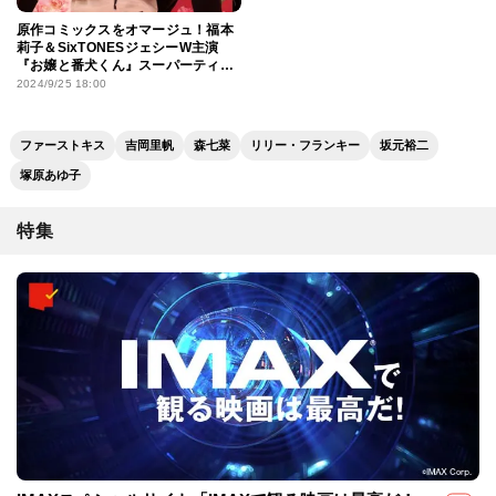
原作コミックスをオマージュ！福本
莉子＆SixTONESジェシーW主演
『お嬢と番犬くん』スーパーティ
ザービジュアル
2024/9/25 18:00
ファーストキス
吉岡里帆
森七菜
リリー・フランキー
坂元裕二
塚原あゆ子
特集