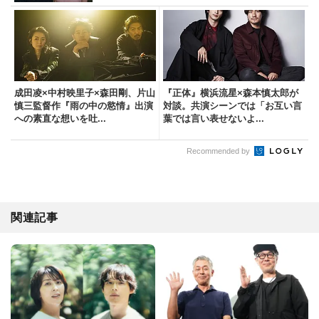
成田凌×中村映里子×森田剛、片山
『正体』横浜流星×森本慎太郎が
慎三監督作『雨の中の慾情』出演
対談。共演シーンでは「お互い言
への素直な想いを吐...
葉では言い表せないよ...
Recommended by
関連記事