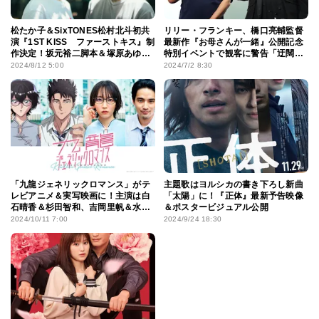
松たか子＆SixTONES松村北斗初共
リリー・フランキー、橋口亮輔監督
演『1ST KISS ファーストキス』制
最新作『お母さんが一緒』公開記念
作決定！坂元裕二脚本＆塚原あゆ子
特別イベントで観客に警告「迂闊に
監督がタッグを組む
YouTubeに出ないで！」
2024/8/12 5:00
2024/7/2 8:30
「九龍ジェネリックロマンス」がテ
主題歌はヨルシカの書き下ろし新曲
レビアニメ＆実写映画に！主演は白
「太陽」に！『正体』最新予告映像
石晴香＆杉田智和、吉岡里帆＆水上
＆ポスタービジュアル公開
恒司
2024/10/11 7:00
2024/9/24 18:30