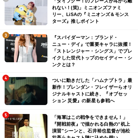
「ダイフクー！のフレーズが耳から離
れない！(笑)」ミニオンズファミ
リー、LiSAの『ミニオンズ＆モンス
ターズ』推しポイント
『スパイダーマン：ブランド・
ニュー・デイ』で重要キャラに抜擢！
「ストレンジャー・シングス」でブレ
イクした世代トップのセイディー・シ
ンクとは？
ついに動きだした「ハムナプトラ」最
新作！ブレンダン・フレイザーらオリ
ジナルキャストに続き、『オブセッ
ション 災愛』の新星も参戦へ
「海軍はこの戦争をできません！」
『開戦前夜』で描かれる白熱の“机上
演習”シーンと、石井裕也監督が池松
壮亮らキャスト陣に込めた想い