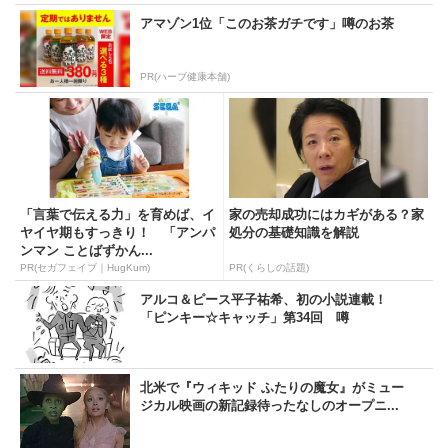
アマゾン1位「このお茶ガチです」噂のお茶
PR(ハーブ健康本舗)
「言葉で伝える力」を育めば、イ
家の売却成功にはカギがある？家
ヤイヤ期もすっきり！ 「アンパ
処分の基礎知識を解説
ンマン ことばずかん...
PR(セガフェイブ｜HugKum)
PR(くらしの話題)
アルコ＆ピース平子祐希、初の小説連載！
「ピンキー☆キャッチ」第34回 噂
北米で『ウィキッド ふたりの魔女』がミュー
ジカル映画の新記録待ったなしのオープニ...