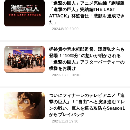
「進撃の巨人」アニメ完結編『劇場版
「進撃の巨人」完結編THE LAST
ATTACK』林監督は「悲願を達成でき
た」
2024/8/20 20:00
梶裕貴や荒木哲郎監督、澤野弘之らも
登場！“10年分”の想いが明かされる
「進撃の巨人」アフターパーティーの
模様をお届け
2023/11/11 10:30
ついにフィナーレのテレビアニメ「進
撃の巨人」！“自由”へと突き進むエレ
ンの戦い、巨人を巡る攻防をSeason1
からプレイバック
2023/11/3 19:30