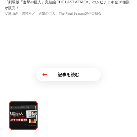
『劇場版「進撃の巨人」完結編 THE LAST ATTACK』のムビチェキ全18種類
が販売！
[c]諫山創・講談社／「進撃の巨人」The Final Season製作委員会
記事を読む