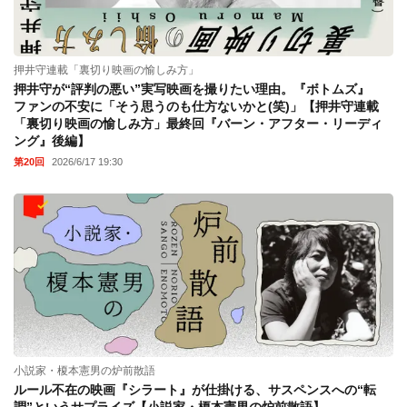
押井守連載「裏切り映画の愉しみ方」
押井守が“評判の悪い”実写映画を撮りたい理由。『ボトムズ』
ファンの不安に「そう思うのも仕方ないかと(笑)」【押井守連載
「裏切り映画の愉しみ方」最終回『バーン・アフター・リーディ
ング』後編】
第20回
2026/6/17 19:30
小説家・榎本憲男の炉前散語
ルール不在の映画『シラート』が仕掛ける、サスペンスへの“転
調”というサプライズ【小説家・榎本憲男の炉前散語】