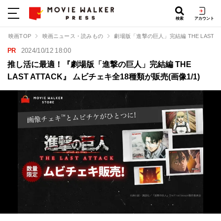
検索
アカウント
映画TOP
映画ニュース・読みもの
劇場版「進撃の巨人」完結編 THE LAST AT
PR
2024/10/12 18:00
推し活に最適！『劇場版「進撃の巨人」完結編 THE
LAST ATTACK』 ムビチェキ全18種類が販売(画像1/1)