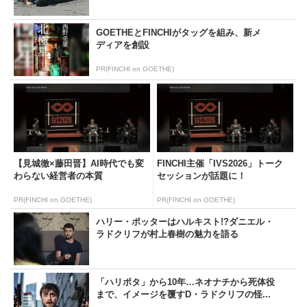
GOETHEとFINCHIがタッグを組み、新メ
ディアを創設
PR(FINCHI on GOETHE)
【見城徹×藤田晋】AI時代でも変
FINCHI主催「IVS2026」トーク
わらない経営者の本質
セッションが話題に！
PR(FINCHI on GOETHE)
PR(FINCHI on GOETHE)
ハリー・ポッターはハルキスト!?ダニエル・
ラドクリフが村上春樹の魅力を語る
「ハリポタ」から10年…ネオナチから死体役
まで、イメージを覆すD・ラドクリフの怪...