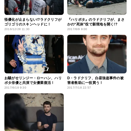
怪優化が止まらない!?ラドクリフが
『ハリポタ』のラドクリフが、まさ
ゴリゴリのスキンヘッドに！
かの“死体”役で新境地を開く!?
2016/12/28 11:30
2017/6/9 9:00
お騒がせリンジー・ローハン、ハリ
D・ラドクリフ、白昼強盗事件の被
ポタ俳優と共演で女優業復活！
害者救助に一役買う！
2017/6/18 9:30
2017/7/18 22:57