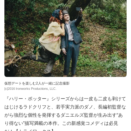
仮想デートを楽しむ2人が一緒に記念撮影
[c]2016 Ironworks Productions, LLC.
『ハリー・ポッター』シリーズからは一皮も二皮も剥けて
はじけるラドクリフと、若手実力派のダノ、長編初監督な
がら強烈な個性を発揮するダニエルズ監督が生み出す“あ
り得ない”描写満載の本作。この新感覚コメディは必見