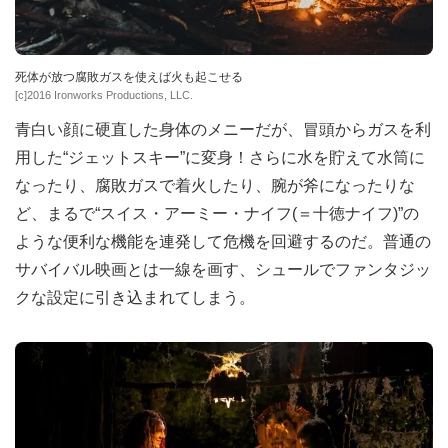
死体が放つ腐敗ガスを使えば火も起こせる
[c]2016 Ironworks Productions, LLC.
青白い顔に硬直した身体のメニーだが、冒頭からガスを利
用した“ジェットスキー”に変身！さらに水を貯えて水筒に
なったり、腐敗ガスで着火したり、腕が斧になったりな
ど、まるで“スイス・アーミー・ナイフ(＝十徳ナイフ)”の
ような便利な機能を連発して危機を回避するのだ。普通の
サバイバル映画とは一線を画す、シュールでファンタジッ
クな設定に引き込まれてしまう。