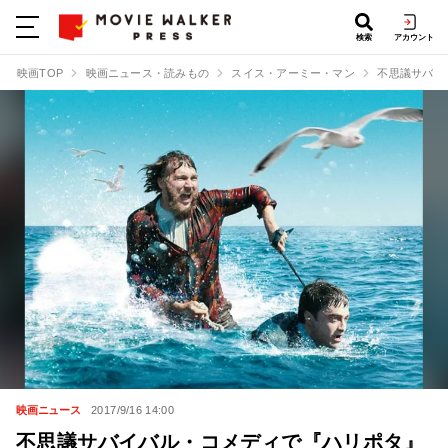
検索
アカウント
映画TOP
映画ニュース・読みもの
スイス・アーミー・マン
不思議サバイ
映画ニュース
2017/9/16 14:00
不思議サバイバル・コメディで『ハリポタ』