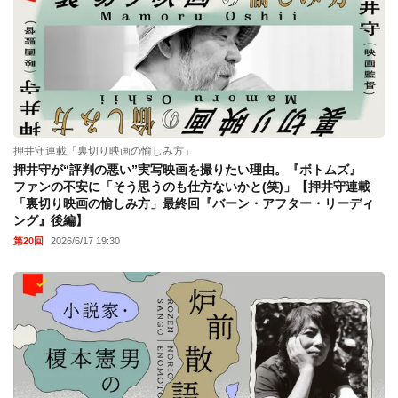
押井守連載「裏切り映画の愉しみ方」
押井守が“評判の悪い”実写映画を撮りたい理由。『ボトムズ』
ファンの不安に「そう思うのも仕方ないかと(笑)」【押井守連載
「裏切り映画の愉しみ方」最終回『バーン・アフター・リーディ
ング』後編】
第20回
2026/6/17 19:30