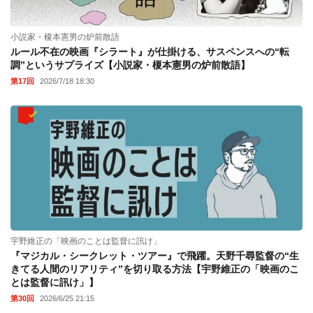
小説家・榎本憲男の炉前散語
ルール不在の映画『シラート』が仕掛ける、サスペンスへの“転
調”というサプライズ【小説家・榎本憲男の炉前散語】
第17回
2026/7/18 18:30
宇野維正の「映画のことは監督に訊け」
『マジカル・シークレット・ツアー』で飛躍。天野千尋監督の“生
きてる人間のリアリティ”を切り取る方法【宇野維正の「映画のこ
とは監督に訊け」】
第30回
2026/6/25 21:15