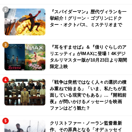
『スパイダーマン』歴代ヴィランを一
挙紹介！グリーン・ゴブリンにドク
ター・オクトパス、ミステリオまで
『耳をすませば』＆『借りぐらしのア
リエッティ』がIMAXに登場！4Kデジ
タルリマスター版が10月23日より期間
限定上映
「戦争は突然ではなく人々の選択の積
み重ねで始まる」「いま、私たちが直
面している現実でもある」…『開戦前
夜』が問いかけるメッセージを映画
ファンはどう観た？
クリストファー・ノーラン監督最新
作、その原典となる「オデュッセイ