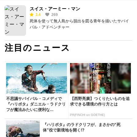
スイス・アーミー・マン
3.4
269
死体を使って無人島から脱出を図る青年を描いたサバイ
バル・アドベンチャー
注目のニュース
不思議サバイバル・コメディで
【西野亮廣】つくりたいものを追
『ハリポタ』ダニエル・ラドクリ
求できる環境の作り方とは
フが魔法みたいに便利な...
PR(FINCHI on GOETHE)
『ハリポタ』のラドクリフが、まさかの“死
体”役で新境地を開く!?