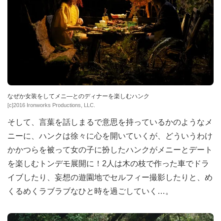
なぜか女装をしてメニ―とのディナーを楽しむハンク
[c]2016 Ironworks Productions, LLC.
そして、言葉を話しまるで意思を持っているかのようなメ
ニーに、ハンクは徐々に心を開いていくが、どういうわけ
かかつらを被って女の子に扮したハンクがメニーとデート
を楽しむトンデモ展開に！2人は木の枝で作った車でドラ
イブしたり、妄想の遊園地でセルフィー撮影したりと、め
くるめくラブラブなひと時を過ごしていく…。