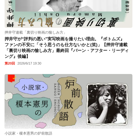
押井守連載「裏切り映画の愉しみ方」
押井守が“評判の悪い”実写映画を撮りたい理由。『ボトムズ』
ファンの不安に「そう思うのも仕方ないかと(笑)」【押井守連載
「裏切り映画の愉しみ方」最終回『バーン・アフター・リーディ
ング』後編】
第20回
2026/6/17 19:30
小説家・榎本憲男の炉前散語