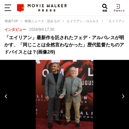
検索
アカウント
映画TOP
映画ニュース・読みもの
エイリアン：ロムルス
「エイリアン」
インタビュー
2024/9/4 17:30
「エイリアン」最新作を託されたフェデ・アルバレスが明
かす、「同じことは全然言わなかった」歴代監督たちのア
ドバイスとは？(画像2/9)