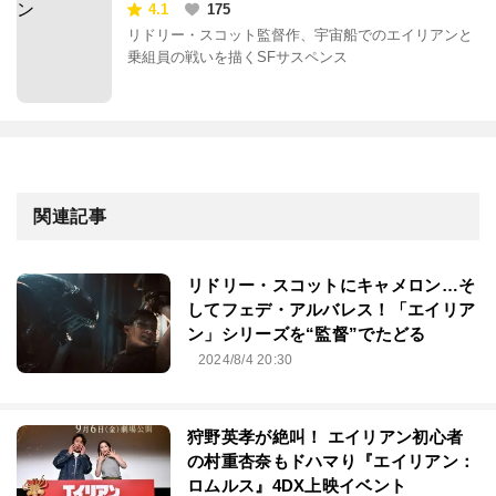
4.1
175
リドリー・スコット監督作、宇宙船でのエイリアンと
乗組員の戦いを描くSFサスペンス
関連記事
リドリー・スコットにキャメロン…そ
してフェデ・アルバレス！「エイリア
ン」シリーズを“監督”でたどる
2024/8/4 20:30
狩野英孝が絶叫！ エイリアン初心者
の村重杏奈もドハマり『エイリアン：
ロムルス』4DX上映イベント