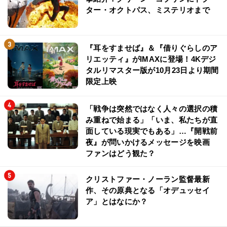
ター・オクトパス、ミステリオまで
『耳をすませば』＆『借りぐらしのア
リエッティ』がIMAXに登場！4Kデジ
タルリマスター版が10月23日より期間
限定上映
「戦争は突然ではなく人々の選択の積
み重ねで始まる」「いま、私たちが直
面している現実でもある」…『開戦前
夜』が問いかけるメッセージを映画
ファンはどう観た？
クリストファー・ノーラン監督最新
作、その原典となる「オデュッセイ
ア」とはなにか？