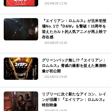
2024/8/28 12:30
『エイリアン：ロムルス』が北米初登
場No. 1で『D&W』を撃破！15周年を
迎えたカルト的人気アニメが再上映で
存在感
2024/8/25 16:30
グリーンバック無し!?『エイリアン：
ロムルス』脅威の撮影を捉えた裏側映
像が初公開
2024/8/19 19:00
リプリーに次ぐ新たなアイコン、レイ
ンが活躍！『エイリアン：ロムルス』
特別映像
2024/8/16 16:00