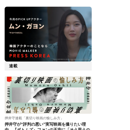
連載
押井守連載「裏切り映画の愉しみ方」
押井守が“評判の悪い”実写映画を撮りたい理
由。『ボトムズ』ファンの不安に「そう思うの