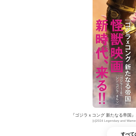
『ゴジラｘコング 新たなる帝国』
[c]2024 Legendary and Warner 
すべて