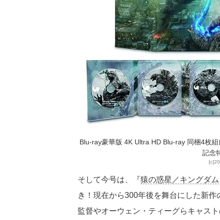
Blu-ray豪華版 4K Ultra HD Blu-r
記念
[c]2
そして今号は、『
猿の惑星／キングダム
き！現在から300年後を舞台にした新
監督やオーウェン・ティーグらキャスト