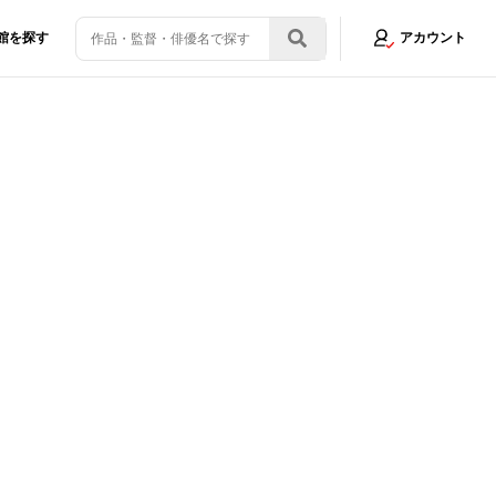
館を探す
アカウント
1.0』パッケージ化！怪獣映画大特集のDVD&動画配信でーた5月号が発売中