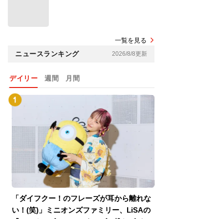
一覧を見る
ニュースランキング
2026/8/8更新
デイリー
週間
月間
「ダイフクー！のフレーズが耳から離れな
『スパイダーマン
い！(笑)」ミニオンズファミリー、LiSAの
介！グリーン・ゴ