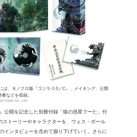
ay 同梱4枚組には、モノクロ版『ゴジラ-1.0／C』、メイキング、公開
特番などを収録。
023 TOHO CO., LTD.
』公開を記念した別冊付録「猿の惑星でーた」付
作のストーリーやキャラクターを、ウェス・ボール
のインタビューを含めて掘り下げていく。さらに