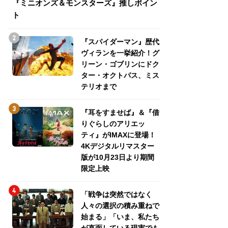
『ミニオンズ＆モンスターズ』推しポイン
トパス、ミステリ
ト
『スパイダーマン』歴代
ヴィランを一挙紹介！グ
リーン・ゴブリンにドク
ター・オクトパス、ミス
テリオまで
『耳をすませば』＆『借
りぐらしのアリエッ
ティ』がIMAXに登場！
4Kデジタルリマスター
版が10月23日より期間
限定上映
「戦争は突然ではなく
人々の選択の積み重ねで
始まる」「いま、私たち