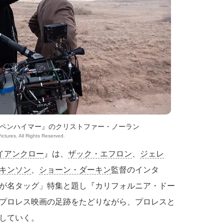
ペンハイマー』のクリストファー・ノーラン
Pictures. All Rights Reserved.
イアンクロー
』は、
ザック・エフロン
、
ジェレ
キンソン
、
ショーン・ダーキン
監督のインタ
が名タッグ」特集と題し『カリフォルニア・ドー
プロレス映画の足跡をたどりながら、プロレスと
していく。