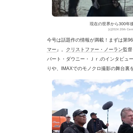
現在の世界から300
[c]2024 20th Cent
今号は話題作の情報が満載！まずは第9
マー
』。
クリストファー・ノーラン
監督
バート・ダウニー・Ｊｒ.のインタビュ
りや、IMAXでのモノクロ撮影の舞台裏