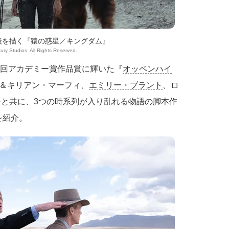
年後を描く『猿の惑星／キングダム』
ury Studios. All Rights Reserved.
6回アカデミー賞作品賞に輝いた『
オッペンハイ
＆キリアン・マーフィ、
エミリー・ブラント
、ロ
ーと共に、3つの時系列が入り乱れる物語の脚本作
を紹介。