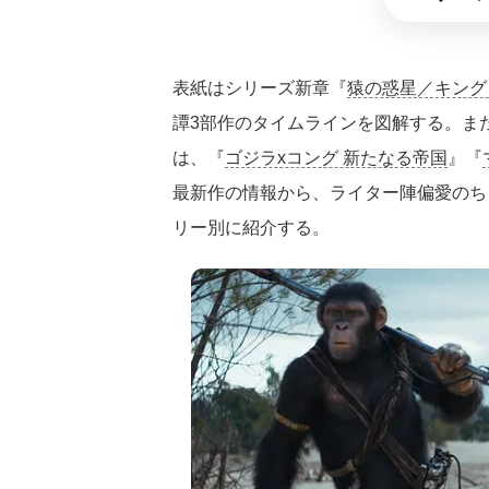
表紙はシリーズ新章『
猿の惑星／キング
譚3部作のタイムラインを図解する。ま
は、『
ゴジラxコング 新たなる帝国
』『
最新作の情報から、ライター陣偏愛のち
リー別に紹介する。