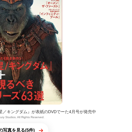
星／キングダム』が表紙のDVDでーた4月号が発売中
ury Studios. All Rights Reserved.
の写真を見る(5件)