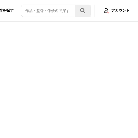
館を探す
アカウント
「本当に観るべき映画シリーズ」大特集！DVD&動画配信でーた4月号が発