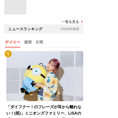
一覧を見る
ニュースランキング
2026/8/8更新
デイリー
週間
月間
「ダイフクー！のフレーズが耳から離れな
『スパイダーマン
い！(笑)」ミニオンズファミリー、LiSAの
介！グリーン・ゴ