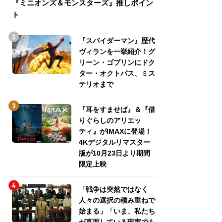
『ミニオンズ＆モンスターズ』推しポイン
トパス、ミステリ
ト
『スパイダーマン』歴代
ヴィランを一挙紹介！グ
リーン・ゴブリンにドク
ター・オクトパス、ミス
テリオまで
『耳をすませば』＆『借
りぐらしのアリエッ
ティ』がIMAXに登場！
4Kデジタルリマスター
版が10月23日より期間
限定上映
「戦争は突然ではなく
人々の選択の積み重ねで
始まる」「いま、私たち