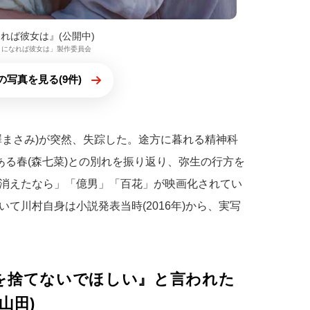
れば彼女は』(公開中)
「四月になれば彼女は」製作委員会
の写真を見る(9件)
澤まさみ)が突然、失踪した。途方に暮れる精神科
ある春(森七菜)との別れを振り返り、弥生の行方を
消えたなら」「億男」「百花」が映画化されてい
て川村自身は小説発表当時(2016年)から、実写
を捨てないでほしい』と言われた
山田)