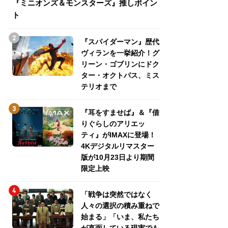
『ミニオンズ＆モンスターズ』推しポイン
トパス、ミステリ
ト
『スパイダーマン』歴代
ヴィランを一挙紹介！グ
リーン・ゴブリンにドク
ター・オクトパス、ミス
テリオまで
『耳をすませば』＆『借
りぐらしのアリエッ
ティ』がIMAXに登場！
4Kデジタルリマスター
版が10月23日より期間
限定上映
「戦争は突然ではなく
人々の選択の積み重ねで
始まる」「いま、私たち