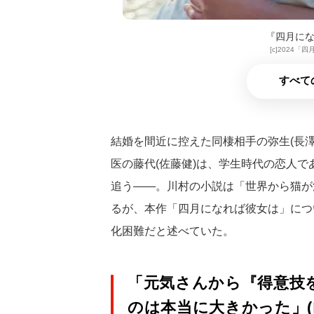
『四月にな
[c]2024
すべて
結婚を間近に控えた同棲相手の弥生(長
医の藤代(佐藤健)は、学生時代の恋人で
追う――。川村の小説は「世界から猫が
るが、本作「四月になれば彼女は」につい
化困難だと述べていた。
「元気さんから『得意技
のは本当に大きかった」(