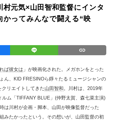
川村元気×山田智和監督にインタ
向かってみんなで闘える“映
れば彼女は
」が映画化された。メガホンをとった
、KID FRESINOら錚々たるミュージシャンの
をクリエイトしてきた
山田智和
。川村は、2019年
「TIFFANY BLUE」(仲野太賀、森七菜主演)
時は川村が企画・脚本、山田が映像監督だった
組みたかったという。その想いが、山田監督の初