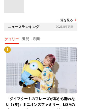
一覧を見る
ニュースランキング
2026/8/8更新
デイリー
週間
月間
「ダイフクー！のフレーズが耳から離れな
『スパイダーマン
い！(笑)」ミニオンズファミリー、LiSAの
介！グリーン・ゴ