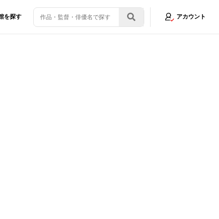
館を探す
アカウント
ュー。「一つの目標に向かってみんなで闘える“映画”は幸せな現場」