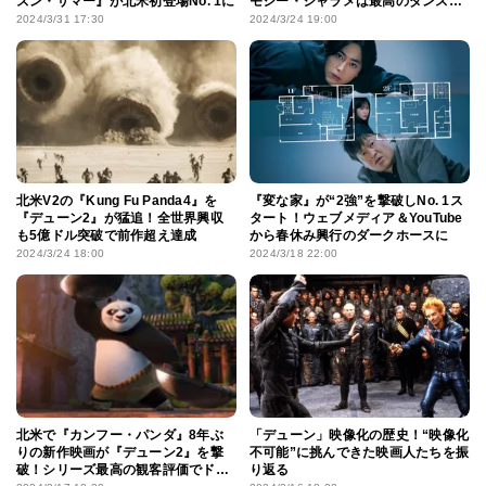
ズン・サマー』が北米初登場No. 1に
モシー・シャラメは最高のダンス
パートナー」
2024/3/31 17:30
2024/3/24 19:00
北米V2の『Kung Fu Panda4』を
『変な家』が“2強”を撃破しNo. 1ス
『デューン2』が猛追！全世界興収
タート！ウェブメディア＆YouTube
も5億ドル突破で前作超え達成
から春休み興行のダークホースに
2024/3/24 18:00
2024/3/18 22:00
北米で『カンフー・パンダ』8年ぶ
「デューン」映像化の歴史！“映像化
りの新作映画が『デューン2』を撃
不可能”に挑んできた映画人たちを振
破！シリーズ最高の観客評価でド
り返る