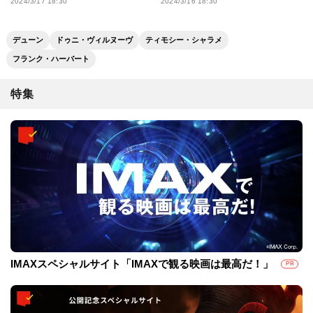
リームワークスアニメ完全復活へ
2024/3/17 18:30
2024/3/16 18:30
デューン
ドゥニ・ヴィルヌーヴ
ティモシー・シャラメ
フランク・ハーバート
特集
IMAXスペシャルサイト「IMAXで観る映画は最高だ！」
PR