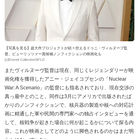
【写真を見る】超大作プロジェクトが続々控えるドゥニ・ヴィルヌーブ監
督。ピューリッツァー賞候補ノンフィクションの映画化も
[c]Everett Collection/AFLO
またヴィルヌーヴ監督は現在、同じくレジェンダリーが映
画化権を獲得したアニー・ジェイコブセンの「Nuclear
War: A Scenario」の監督にも指名されており、現在交渉の
真っ最中とのこと。同作は3月にアメリカで出版されたば
かりのノンフィクションで、核兵器の製造や核への対応計
画に精通した軍や民間の専門家への独占インタビューを通
して、核戦争が起きた場合に何が起こるかについて探る内
容。これが映画としてどのように脚色されるのかはまだ明