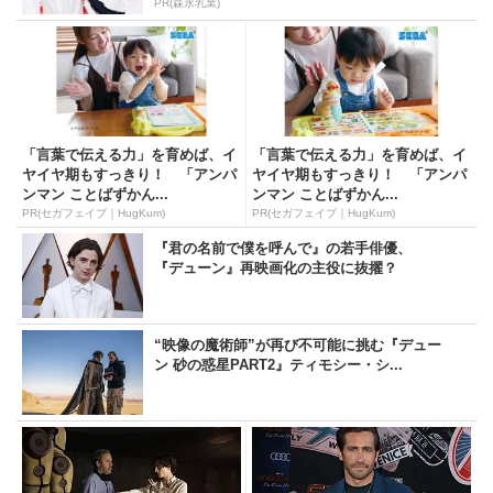
PR(森永乳業)
「言葉で伝える力」を育めば、イ
「言葉で伝える力」を育めば、イ
ヤイヤ期もすっきり！ 「アンパ
ヤイヤ期もすっきり！ 「アンパ
ンマン ことばずかん...
ンマン ことばずかん...
PR(セガフェイブ｜HugKum)
PR(セガフェイブ｜HugKum)
『君の名前で僕を呼んで』の若手俳優、
『デューン』再映画化の主役に抜擢？
“映像の魔術師”が再び不可能に挑む『デュー
ン 砂の惑星PART2』ティモシー・シ...