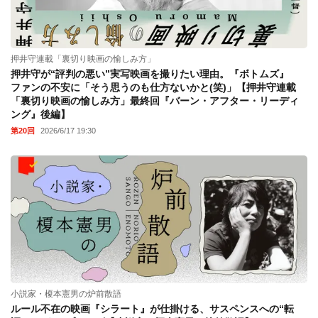
押井守連載「裏切り映画の愉しみ方」
押井守が“評判の悪い”実写映画を撮りたい理由。『ボトムズ』
ファンの不安に「そう思うのも仕方ないかと(笑)」【押井守連載
「裏切り映画の愉しみ方」最終回『バーン・アフター・リーディ
ング』後編】
第20回
2026/6/17 19:30
小説家・榎本憲男の炉前散語
ルール不在の映画『シラート』が仕掛ける、サスペンスへの“転