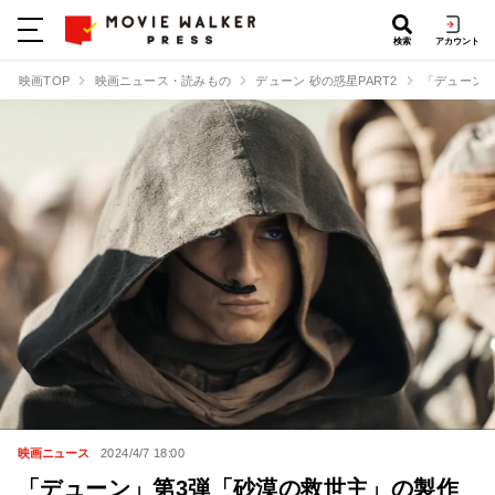
検索
アカウント
映画TOP
映画ニュース・読みもの
デューン 砂の惑星PART2
「デューン
映画ニュース
2024/4/7 18:00
「デューン」第3弾「砂漠の救世主」の製作