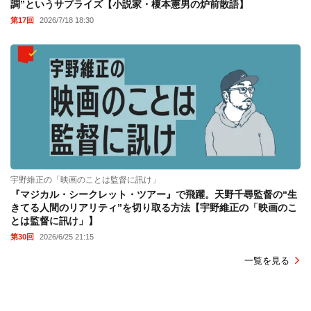
調”というサプライズ【小説家・榎本憲男の炉前散語】
第17回
2026/7/18 18:30
宇野維正の「映画のことは監督に訊け」
『マジカル・シークレット・ツアー』で飛躍。天野千尋監督の“生
きてる人間のリアリティ”を切り取る方法【宇野維正の「映画のこ
とは監督に訊け」】
第30回
2026/6/25 21:15
一覧を見る