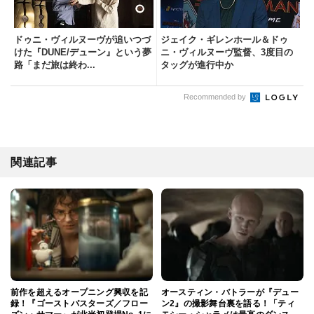
ドゥニ・ヴィルヌーヴが追いつづ
ジェイク・ギレンホール＆ドゥ
けた『DUNE/デューン』という夢
ニ・ヴィルヌーヴ監督、3度目の
路「まだ旅は終わ...
タッグが進行中か
Recommended by
関連記事
前作を超えるオープニング興収を記
オースティン・バトラーが『デュー
録！『ゴーストバスターズ／フロー
ン2』の撮影舞台裏を語る！「ティ