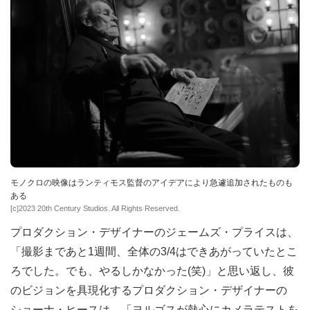
モノクロの映像はランティモス監督のアイデアにより急遽追加されたものも
ある
[c]2023 20th Century Studios. All Rights Reserved.
プロダクション・デザイナーのジェームズ・プライスは、
「撮影まであと1週間、全体の3/4はできあがっていたとこ
ろでした。でも、やるしかなかった(笑)」と思い返し、彼
のビジョンを具現化するプロダクション・デザイナーの
ショーナ・ヒースは、「ヨルゴスが熱心にカメラテストを