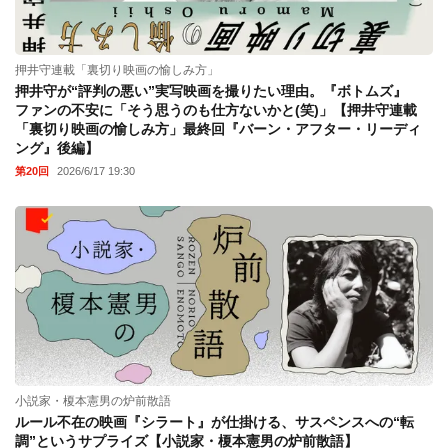
押井守連載「裏切り映画の愉しみ方」
押井守が“評判の悪い”実写映画を撮りたい理由。『ボトムズ』
ファンの不安に「そう思うのも仕方ないかと(笑)」【押井守連載
「裏切り映画の愉しみ方」最終回『バーン・アフター・リーディ
ング』後編】
第20回
2026/6/17 19:30
小説家・榎本憲男の炉前散語
ルール不在の映画『シラート』が仕掛ける、サスペンスへの“転
調”というサプライズ【小説家・榎本憲男の炉前散語】