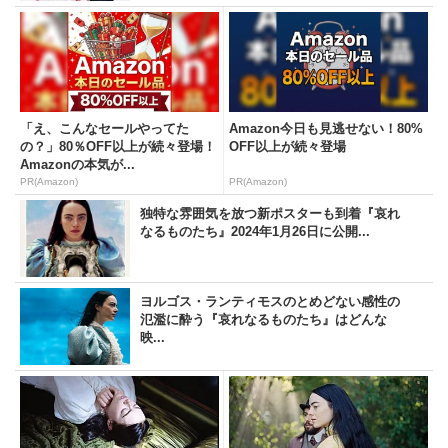
「え、こんなセールやってた
Amazon今日も見逃せない！80%
の？」80％OFF以上が続々登場！
OFF以上が続々登場
Amazonの本気が...
PR(Amazon)
PR(Amazon)
独特な雰囲気を放つ新ポスターも到着『哀れ
なるものたち』2024年1月26日に公開...
ヨルゴス・ランティモスのとめどない感性の
氾濫に酔う『哀れなるものたち』はどんな
映...