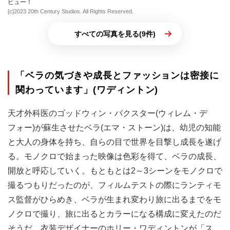
ビュー！
[c]2023 20th Century Studios. All Rights Reserved.
すべての写真を見る(9件)
「ベラの気づきや成長とファッションは密接に
関わっています」(ワディントン)
天才外科医のゴッドウィン・バクスター(ウィレム・デ
フォー)が蘇生させたベラ(エマ・ストーン)は、幼児の知能
と大人の身体を持ち、自らの目で世界を目撃し成長を遂げ
る。モノクロで始まった映像は色彩を得て、ベラの成長、
開放と呼応していく。もともとは2～3シーンをモノクロで
撮るつもりだったのが、フィルムテストの際にランティモ
ス監督がひらめき、ベラが生まれ変わり旅に出るまでをモ
ノクロで撮り、旅に出るとカラーになる構成に変えたのだ
そうだ。衣装デザイナーのホリー・ワディントンが「ス