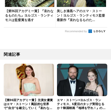
【第96回アカデミー賞】『哀れな
美しき漆黒ヘアのエマ・ストー
るものたち』ヨルゴス・ランティ
ン！ヨルゴス・ランティモス監督
モスは監督賞を逃す
最新作『哀れなるものた...
Recommended by
関連記事
【第96回アカデミー賞】主演女優賞
エマ・ストーン×ヨルゴス・ラン
はエマ・ストーン！寓話的な世界
ティモス、6度目のタッグ実現なる
で”自分”を確立していく『哀れなる
か？韓国映画『地球を守れ！』のリ