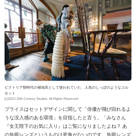
ビクトリア朝時代の補強具として使われていた、人魚のしっぽのようなコル
セット
[c]2023 20th Century Studios. All Rights Reserved.
プライスはセットデザインに関して「俳優が飛び回れるよ
うな没入感のある環境」を目指したと言う。「みなさん
『女王陛下のお気に入り』はご覧になりましたよね？ あ
の魚眼レンズというものは死角がないのです。魚眼レンズ