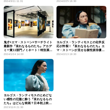
ものたち』で、2度目の受賞となる
メイク企画が進行中
2024/3/11 11:31
2024/2/25 16:30
快挙！
鬼才×エマ・ストーン×サーチライト
ヨルゴス・ランティモスとの化学反
最新作『哀れなるものたち』アカデ
応が炸裂！『哀れなるものたち』エ
ミー賞11部門ノミネート！特別展示
マ・ストーンが見せる個性派俳優と
＆劇場パンフレットの内容は？
しての存在感
2024/1/24 14:00
2024/2/13 19:30
ヨルゴス・ランティモスのとめどな
い感性の氾濫に酔う『哀れなるもの
たち』はどんな映画？日本初上映レ
ビュー
2023/11/6 21:30