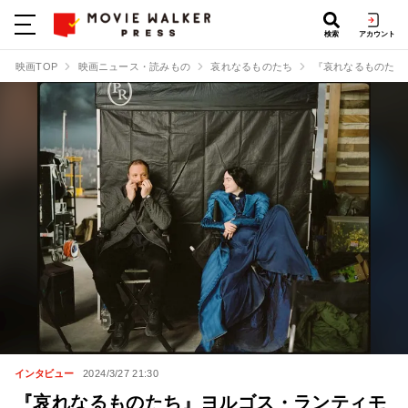
検索
アカウント
映画TOP
映画ニュース・読みもの
哀れなるものたち
『哀れなるものたち
インタビュー
2024/3/27 21:30
『哀れなるものたち』ヨルゴス・ランティモ