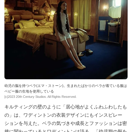
幼児の脳を持つベラ(エマ・ストーン)。生まれたばかりのベラが着ている服は
ベビー服の生地を使用している
[c]2023 20th Century Studios. All Rights Reserved.
キルティングの壁のように「居心地がよくふわふわしたも
の」は、ワディントンの衣装デザインにもインスピレー
ションを与えた。ベラの気づきや成長とファッションは密
接に関わっているとワディントンは語る。「幼児期の脳を