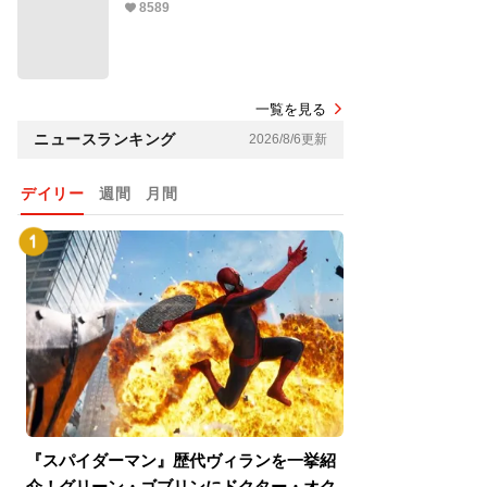
8589
一覧を見る
ニュースランキング
2026/8/6更新
デイリー
週間
月間
『スパイダーマン』歴代ヴィランを一挙紹
『スパイダーマン
介！グリーン・ゴブリンにドクター・オク
介！グリーン・ゴ