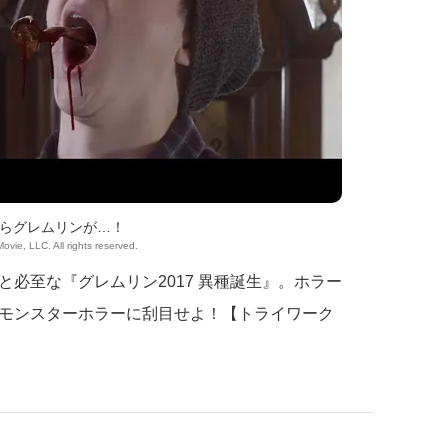
らグレムリンが…！
Movie, LLC. All rights reserved.
必至な『グレムリン2017 異種誕生』。ホラー
モンスターホラーに刮目せよ！【トライワーク