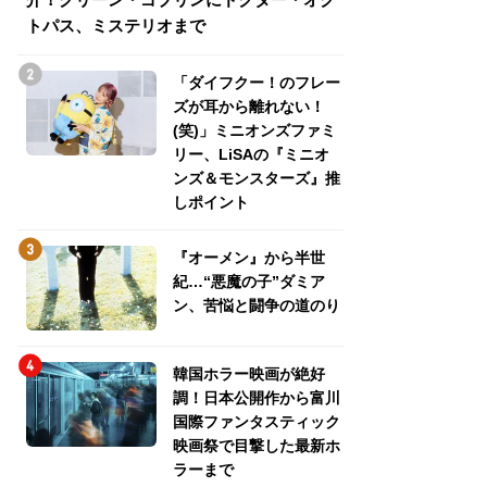
トパス、ミステリオまで
トパス、ミステリ
「ダイフクー！のフレー
ズが耳から離れない！
(笑)」ミニオンズファミ
リー、LiSAの『ミニオ
ンズ＆モンスターズ』推
しポイント
『オーメン』から半世
紀…“悪魔の子”ダミア
ン、苦悩と闘争の道のり
韓国ホラー映画が絶好
調！日本公開作から富川
国際ファンタスティック
映画祭で目撃した最新ホ
ラーまで