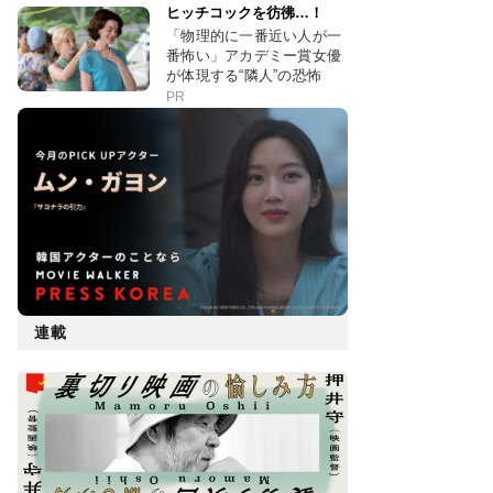
ヒッチコックを彷彿…！
「物理的に一番近い人が一
番怖い」アカデミー賞女優
が体現する“隣人”の恐怖
PR
連載