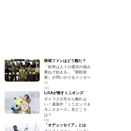
映画ファンはどう観た？
「戦争は人々の選択の積み
重ねで始まる」『開戦前
夜』が問いかけるメッセー
ジ
PR
LiSAが推すミニオンズ
ダイフクが耳から離れな
い！最新作『ミニオンズ＆
モンスターズ』見どころ
は？
PR
「オデュッセイア」とは