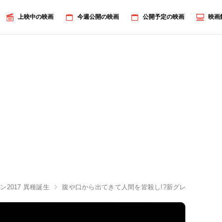
上映中の映画
今週公開の映画
公開予定の映画
映画
ン2017 異種誕生
腹や口から出てきて人間を皆殺し!?新グレムリンのビ