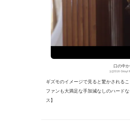
口の中か
[c]2016 Gitsyl 
ギズモのイメージで見ると驚かされること
ファンも大満足な手加減なしのハードな
ス】