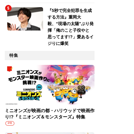
『5秒で完全犯罪を生成
する方法』重岡大
毅、“現場の太陽”ぶり発
揮「俺のこと子役やと
思ってます!?」愛あるイ
ジりに爆笑
特集
ミニオンズが映画の都・ハリウッドで映画作
り!?『ミニオンズ＆モンスターズ』特集
PR